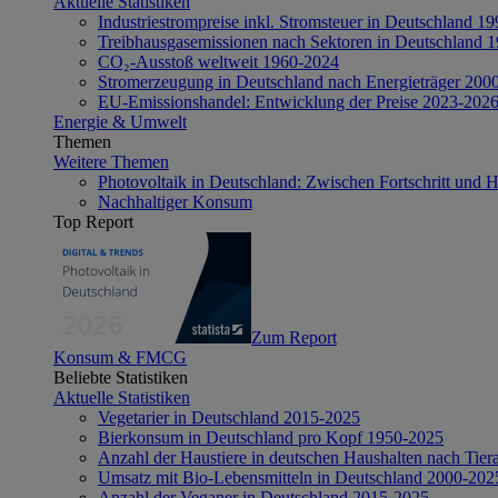
Aktuelle Statistiken
Industriestrompreise inkl. Stromsteuer in Deutschland 1
Treibhausgasemissionen nach Sektoren in Deutschland 
CO₂-Ausstoß weltweit 1960-2024
Stromerzeugung in Deutschland nach Energieträger 200
EU-Emissionshandel: Entwicklung der Preise 2023-202
Energie & Umwelt
Themen
Weitere Themen
Photovoltaik in Deutschland: Zwischen Fortschritt und 
Nachhaltiger Konsum
Top Report
Zum Report
Konsum & FMCG
Beliebte Statistiken
Aktuelle Statistiken
Vegetarier in Deutschland 2015-2025
Bierkonsum in Deutschland pro Kopf 1950-2025
Anzahl der Haustiere in deutschen Haushalten nach Tier
Umsatz mit Bio-Lebensmitteln in Deutschland 2000-202
Anzahl der Veganer in Deutschland 2015-2025