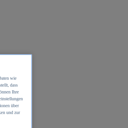
Daten wie
ellt, dass
können Ihre
einstellungen
ionen über
ken und zur