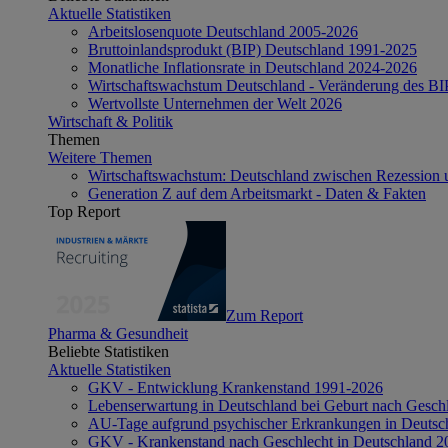
Aktuelle Statistiken
Arbeitslosenquote Deutschland 2005-2026
Bruttoinlandsprodukt (BIP) Deutschland 1991-2025
Monatliche Inflationsrate in Deutschland 2024-2026
Wirtschaftswachstum Deutschland - Veränderung des B
Wertvollste Unternehmen der Welt 2026
Wirtschaft & Politik
Themen
Weitere Themen
Wirtschaftswachstum: Deutschland zwischen Rezession 
Generation Z auf dem Arbeitsmarkt - Daten & Fakten
Top Report
Zum Report
Pharma & Gesundheit
Beliebte Statistiken
Aktuelle Statistiken
GKV - Entwicklung Krankenstand 1991-2026
Lebenserwartung in Deutschland bei Geburt nach Gesch
AU-Tage aufgrund psychischer Erkrankungen in Deutsc
GKV - Krankenstand nach Geschlecht in Deutschland 