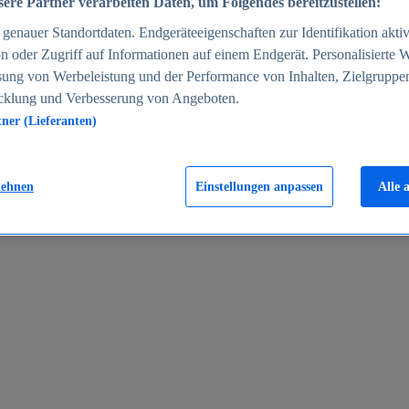
ere Partner verarbeiten Daten, um Folgendes bereitzustellen:
enauer Standortdaten. Endgeräteeigenschaften zur Identifikation aktiv
n oder Zugriff auf Informationen auf einem Endgerät. Personalisierte
sung von Werbeleistung und der Performance von Inhalten, Zielgruppe
cklung und Verbesserung von Angeboten.
tner (Lieferanten)
en 2024
lehnen
Einstellungen anpassen
Alle 
rgeld in Deutschland 2005-2025