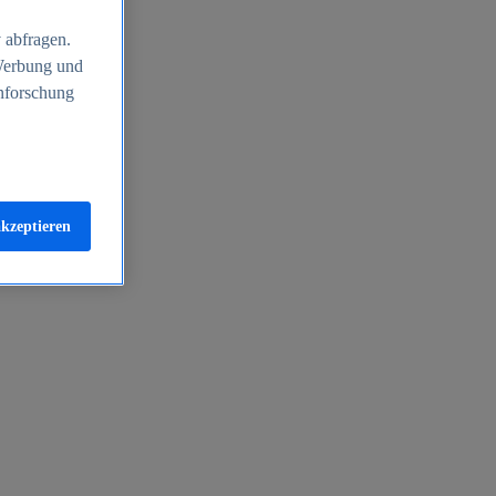
 abfragen.
 Werbung und
nforschung
akzeptieren