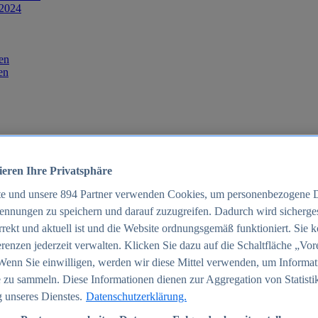
 2024
en
en
ieren Ihre Privatsphäre
te und unsere
894
Partner verwenden Cookies, um personenbezogene 
ennungen zu speichern und darauf zuzugreifen. Dadurch wird sichergest
orrekt und aktuell ist und die Website ordnungsgemäß funktioniert. Sie 
025
renzen jederzeit verwalten. Klicken Sie dazu auf die Schaltfläche „Vor
schland 2025
Wenn Sie einwilligen, werden wir diese Mittel verwenden, um Informat
 zu sammeln. Diese Informationen dienen zur Aggregation von Statisti
 unseres Dienstes.
Datenschutzerklärung.