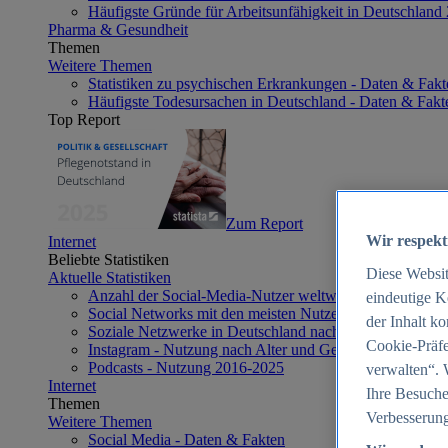
Häufigste Gründe für Arbeitsunfähigkeit in Deutschland
Pharma & Gesundheit
Themen
Weitere Themen
Statistiken zu psychischen Erkrankungen - Daten & Fakt
Häufigste Todesursachen in Deutschland - Daten & Fakt
Top Report
Zum Report
Wir respekt
Internet
Beliebte Statistiken
Diese Websi
Aktuelle Statistiken
Anzahl der Social-Media-Nutzer weltweit 2012-2025
eindeutige K
Social Networks mit den meisten Nutzern weltweit 2025
der Inhalt k
Soziale Netzwerke in Deutschland nach Generationen 2
Cookie-Präfe
Instagram - Nutzung nach Alter und Geschlecht in Deut
Podcasts - Nutzung 2016-2025
verwalten“. 
Internet
Ihre Besuche
Themen
Verbesserung
Weitere Themen
Social Media - Daten & Fakten