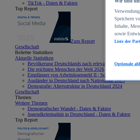
Wir und uns
TikTok - Daten & Fakten
Top Report
Verwendung g
Speichern vo
Inhalte, Mes
sowie Entwi
Zum Report
Liste der Par
Gesellschaft
Beliebte Statistiken
Aktuelle Statistiken
Bevölkerung Deutschlands nach relevanten Altersgrupp
Optionale ab
Die reichsten Menschen der Welt 2026
Empfänger von Arbeitslosengeld II / Sozialgeld / Bürge
Ausländer in Deutschland nach Nationalität 2025
Demografie: Altersstruktur in Deutschland 2024
Gesellschaft
Themen
Weitere Themen
Demografischer Wandel - Daten & Fakten
Jugendkriminalität in Deutschland - Daten & Fakten
Top Report