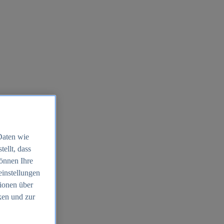
Daten wie
ellt, dass
können Ihre
einstellungen
ionen über
ken und zur