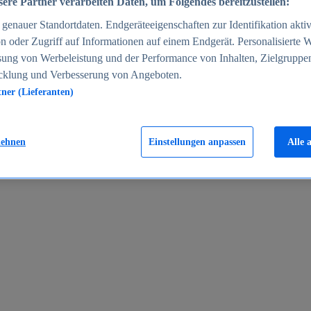
ere Partner verarbeiten Daten, um Folgendes bereitzustellen:
enauer Standortdaten. Endgeräteeigenschaften zur Identifikation aktiv
n oder Zugriff auf Informationen auf einem Endgerät. Personalisierte
sung von Werbeleistung und der Performance von Inhalten, Zielgruppe
cklung und Verbesserung von Angeboten.
tner (Lieferanten)
en 2024
lehnen
Einstellungen anpassen
Alle 
rgeld in Deutschland 2005-2025