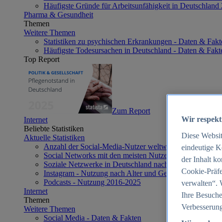
Häufigste Gründe für Arbeitsunfähigkeit in Deutschland
Pharma & Gesundheit
Themen
Weitere Themen
Statistiken zu psychischen Erkrankungen - Daten & Fakt
Häufigste Todesursachen in Deutschland - Daten & Fakt
Top Report
Zum Report
Wir respekt
Internet
Beliebte Statistiken
Diese Websi
Aktuelle Statistiken
Anzahl der Social-Media-Nutzer weltweit 2012-2025
eindeutige K
Social Networks mit den meisten Nutzern weltweit 2025
der Inhalt k
Soziale Netzwerke in Deutschland nach Generationen 2
Cookie-Präfe
Instagram - Nutzung nach Alter und Geschlecht in Deut
Podcasts - Nutzung 2016-2025
verwalten“. 
Internet
Ihre Besuche
Themen
Verbesserung
Weitere Themen
Social Media - Daten & Fakten