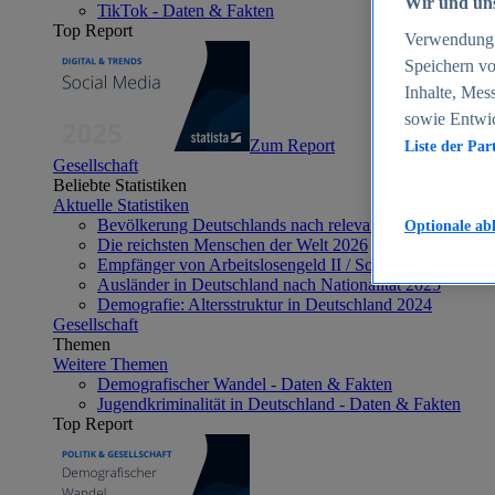
Wir und uns
TikTok - Daten & Fakten
Top Report
Verwendung g
Speichern vo
Inhalte, Mes
sowie Entwi
Zum Report
Liste der Par
Gesellschaft
Beliebte Statistiken
Aktuelle Statistiken
Bevölkerung Deutschlands nach relevanten Altersgrupp
Optionale ab
Die reichsten Menschen der Welt 2026
Empfänger von Arbeitslosengeld II / Sozialgeld / Bürge
Ausländer in Deutschland nach Nationalität 2025
Demografie: Altersstruktur in Deutschland 2024
Gesellschaft
Themen
Weitere Themen
Demografischer Wandel - Daten & Fakten
Jugendkriminalität in Deutschland - Daten & Fakten
Top Report