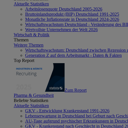
Aktuelle Statistiken
Arbeitslosenquote Deutschland 2005-2026
Bruttoinlandsprodukt (BIP) Deutschland 1991-2025
Monatliche Inflationsrate in Deutschland 2024-2026
Wirtschaftswachstum Deutschland - Veränderung des B
Wertvollste Unternehmen der Welt 2026
Wirtschaft & Politik
Themen
Weitere Themen
Wirtschaftswachstum: Deutschland zwischen Rezession 
Generation Z auf dem Arbeitsmarkt - Daten & Fakten
Top Report
Zum Report
Pharma & Gesundheit
Beliebte Statistiken
Aktuelle Statistiken
GKV - Entwicklung Krankenstand 1991-2026
Lebenserwartung in Deutschland bei Geburt nach Gesch
AU-Tage aufgrund psychischer Erkrankungen in Deutsc
GKV - Krankenstand nach Geschlecht in Deutschland 