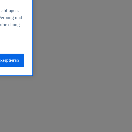
 abfragen.
 Werbung und
nforschung
akzeptieren