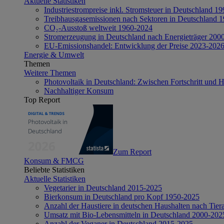
Aktuelle Statistiken
Industriestrompreise inkl. Stromsteuer in Deutschland 1
Treibhausgasemissionen nach Sektoren in Deutschland 
CO₂-Ausstoß weltweit 1960-2024
Stromerzeugung in Deutschland nach Energieträger 200
EU-Emissionshandel: Entwicklung der Preise 2023-202
Energie & Umwelt
Themen
Weitere Themen
Photovoltaik in Deutschland: Zwischen Fortschritt und 
Nachhaltiger Konsum
Top Report
Zum Report
Konsum & FMCG
Beliebte Statistiken
Aktuelle Statistiken
Vegetarier in Deutschland 2015-2025
Bierkonsum in Deutschland pro Kopf 1950-2025
Anzahl der Haustiere in deutschen Haushalten nach Tier
Umsatz mit Bio-Lebensmitteln in Deutschland 2000-202
Anzahl der Veganer in Deutschland 2015-2025