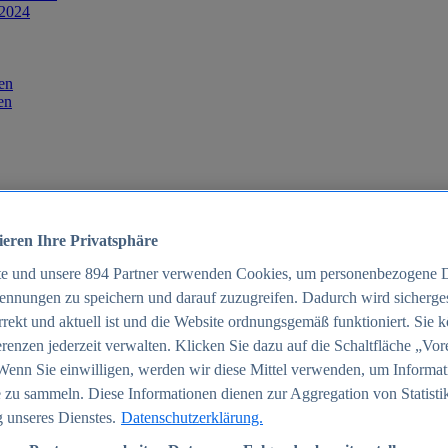
 2024
en
en
ieren Ihre Privatsphäre
te und unsere
894
Partner verwenden Cookies, um personenbezogene 
ennungen zu speichern und darauf zuzugreifen. Dadurch wird sichergest
orrekt und aktuell ist und die Website ordnungsgemäß funktioniert. Sie 
025
renzen jederzeit verwalten. Klicken Sie dazu auf die Schaltfläche „Vor
schland 2025
Wenn Sie einwilligen, werden wir diese Mittel verwenden, um Informat
 zu sammeln. Diese Informationen dienen zur Aggregation von Statisti
 unseres Dienstes.
Datenschutzerklärung.