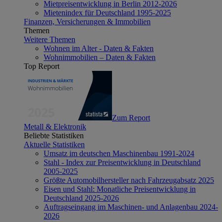
Mietpreisentwicklung in Berlin 2012-2026
Mietenindex für Deutschland 1995-2025
Finanzen, Versicherungen & Immobilien
Themen
Weitere Themen
Wohnen im Alter - Daten & Fakten
Wohnimmobilien – Daten & Fakten
Top Report
Zum Report
Metall & Elektronik
Beliebte Statistiken
Aktuelle Statistiken
Umsatz im deutschen Maschinenbau 1991-2024
Stahl - Index zur Preisentwicklung in Deutschland
2005-2025
Größte Automobilhersteller nach Fahrzeugabsatz 2025
Eisen und Stahl: Monatliche Preisentwicklung in
Deutschland 2025-2026
Auftragseingang im Maschinen- und Anlagenbau 2024-
2026