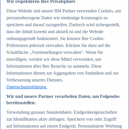
Wir respektieren Ihre Privatsphäre
Diese Website und unsere
894
Partner verwenden Cookies, um
Zum Report
personenbezogene Daten wie eindeutige Kennungen zu
Internet
speichern und darauf zuzugreifen. Dadurch wird sichergestellt,
Beliebte Statistiken
Aktuelle Statistiken
dass der Inhalt korrekt und aktuell ist und die Website
Anzahl der Social-Media-Nutzer weltweit 2012-2025
ordnungsgemäß funktioniert. Sie können Ihre Cookie-
Social Networks mit den meisten Nutzern weltweit
Präferenzen jederzeit verwalten. Klicken Sie dazu auf die
2025
Soziale Netzwerke in Deutschland nach Generationen
Schaltfläche „Voreinstellungen verwalten“. Wenn Sie
2025
einwilligen, werden wir diese Mittel verwenden, um
Instagram - Nutzung nach Alter und Geschlecht in
Informationen über Ihre Besuche zu sammeln. Diese
Deutschland 2025
Podcasts - Nutzung 2016-2025
Informationen dienen zur Aggregation von Statistiken und zur
Internet
Verbesserung unseres Dienstes.
Themen
Datenschutzerklärung.
Weitere Themen
Social Media - Daten & Fakten
Wir und unsere Partner verarbeiten Daten, um Folgendes
TikTok - Daten & Fakten
bereitzustellen:
Top Report
Verwendung genauer Standortdaten. Endgeräteeigenschaften
zur Identifikation aktiv abfragen. Speichern von oder Zugriff
auf Informationen auf einem Endgerät. Personalisierte Werbung