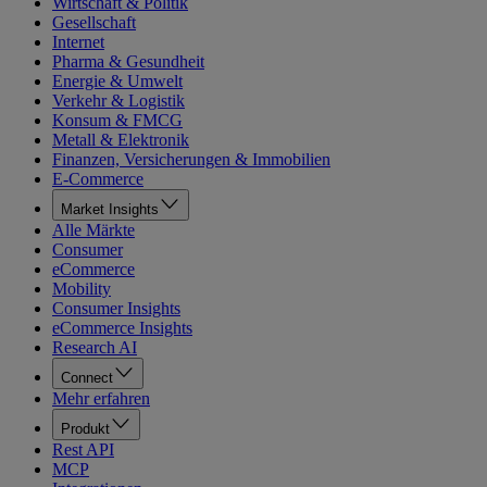
Wirtschaft & Politik
Gesellschaft
Internet
Pharma & Gesundheit
Energie & Umwelt
Verkehr & Logistik
Konsum & FMCG
Metall & Elektronik
Finanzen, Versicherungen & Immobilien
E-Commerce
Market Insights
Alle Märkte
Consumer
eCommerce
Mobility
Consumer Insights
eCommerce Insights
Research AI
Connect
Mehr erfahren
Produkt
Rest API
MCP