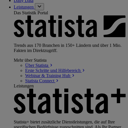
Daily Data
Leistungen
Das Statistik Portal
Trends aus 170 Branchen in 150+ Ländern und über 1 Mio.
Fakten im Direktzugriff.
Mehr über Statista
Über
Statista
Erste Schritte und
Hilfebereich
Webinar & Training
Hub
Statista
Connect
Leistungen
Statista+ bietet zusätzliche Dienstleistungen, die auf Ihre
spezifischen Bedürfnisse zugeschnitten sind. Als Ihr Partner