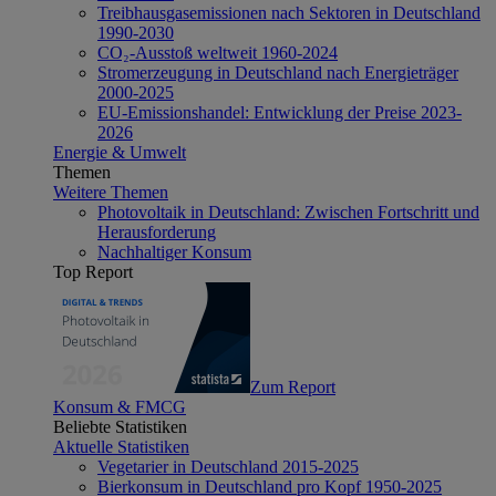
Treibhausgasemissionen nach Sektoren in Deutschland
1990-2030
CO₂-Ausstoß weltweit 1960-2024
Stromerzeugung in Deutschland nach Energieträger
2000-2025
EU-Emissionshandel: Entwicklung der Preise 2023-
2026
Energie & Umwelt
Themen
Weitere Themen
Photovoltaik in Deutschland: Zwischen Fortschritt und
Herausforderung
Nachhaltiger Konsum
Top Report
Zum Report
Konsum & FMCG
Beliebte Statistiken
Aktuelle Statistiken
Vegetarier in Deutschland 2015-2025
Bierkonsum in Deutschland pro Kopf 1950-2025