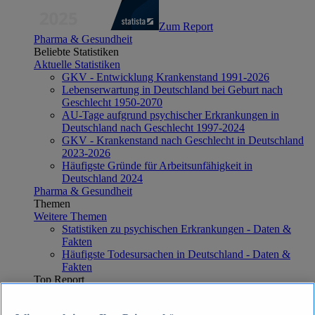
Zum Report
Pharma & Gesundheit
Beliebte Statistiken
Aktuelle Statistiken
GKV - Entwicklung Krankenstand 1991-2026
Lebenserwartung in Deutschland bei Geburt nach
Geschlecht 1950-2070
AU-Tage aufgrund psychischer Erkrankungen in
Deutschland nach Geschlecht 1997-2024
GKV - Krankenstand nach Geschlecht in Deutschland
2023-2026
Häufigste Gründe für Arbeitsunfähigkeit in
Deutschland 2024
Pharma & Gesundheit
Themen
Weitere Themen
Statistiken zu psychischen Erkrankungen - Daten &
Fakten
Häufigste Todesursachen in Deutschland - Daten &
Fakten
Top Report