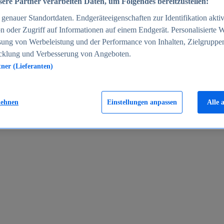
ere Partner verarbeiten Daten, um Folgendes bereitzustellen:
enauer Standortdaten. Endgeräteeigenschaften zur Identifikation aktiv
n oder Zugriff auf Informationen auf einem Endgerät. Personalisierte
sung von Werbeleistung und der Performance von Inhalten, Zielgruppe
cklung und Verbesserung von Angeboten.
tner (Lieferanten)
en 2024
lehnen
Einstellungen anpassen
Alle 
rgeld in Deutschland 2005-2025