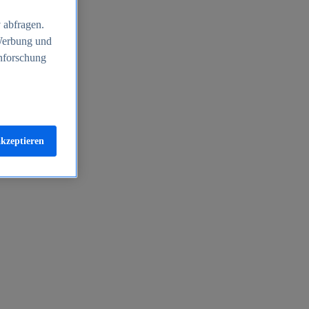
 abfragen.
 Werbung und
nforschung
akzeptieren