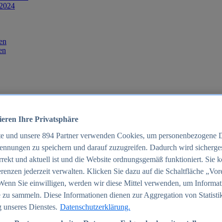
 2024
en
en
ieren Ihre Privatsphäre
te und unsere
894
Partner verwenden Cookies, um personenbezogene 
ennungen zu speichern und darauf zuzugreifen. Dadurch wird sichergest
orrekt und aktuell ist und die Website ordnungsgemäß funktioniert. Sie 
025
renzen jederzeit verwalten. Klicken Sie dazu auf die Schaltfläche „Vor
schland 2025
Wenn Sie einwilligen, werden wir diese Mittel verwenden, um Informat
 zu sammeln. Diese Informationen dienen zur Aggregation von Statisti
 unseres Dienstes.
Datenschutzerklärung.