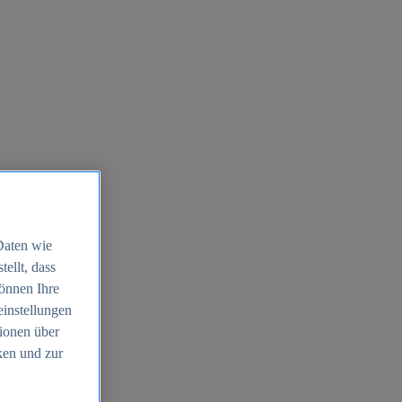
Daten wie
ellt, dass
können Ihre
einstellungen
ionen über
ken und zur