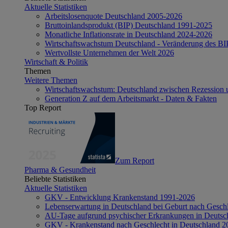
Aktuelle Statistiken
Arbeitslosenquote Deutschland 2005-2026
Bruttoinlandsprodukt (BIP) Deutschland 1991-2025
Monatliche Inflationsrate in Deutschland 2024-2026
Wirtschaftswachstum Deutschland - Veränderung des B
Wertvollste Unternehmen der Welt 2026
Wirtschaft & Politik
Themen
Weitere Themen
Wirtschaftswachstum: Deutschland zwischen Rezession 
Generation Z auf dem Arbeitsmarkt - Daten & Fakten
Top Report
Zum Report
Pharma & Gesundheit
Beliebte Statistiken
Aktuelle Statistiken
GKV - Entwicklung Krankenstand 1991-2026
Lebenserwartung in Deutschland bei Geburt nach Gesch
AU-Tage aufgrund psychischer Erkrankungen in Deutsc
GKV - Krankenstand nach Geschlecht in Deutschland 