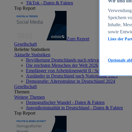
Wir und uns
TikTok - Daten & Fakten
Top Report
Verwendung g
Speichern vo
Inhalte, Mes
sowie Entwi
Zum Report
Liste der Par
Gesellschaft
Beliebte Statistiken
Aktuelle Statistiken
Bevölkerung Deutschlands nach relevanten Altersgrupp
Optionale ab
Die reichsten Menschen der Welt 2026
Empfänger von Arbeitslosengeld II / Sozialgeld / Bürge
Ausländer in Deutschland nach Nationalität 2025
Demografie: Altersstruktur in Deutschland 2024
Gesellschaft
Themen
Weitere Themen
Demografischer Wandel - Daten & Fakten
Jugendkriminalität in Deutschland - Daten & Fakten
Top Report