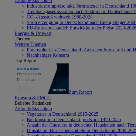
Aktuelle Statistiken
Industriestrompreise inkl. Stromsteuer in Deutschland 1
Treibhausgasemissionen nach Sektoren in Deutschland 
CO₂-Ausstoß weltweit 1960-2024
Stromerzeugung in Deutschland nach Energieträger 200
EU-Emissionshandel: Entwicklung der Preise 2023-202
Energie & Umwelt
Themen
Weitere Themen
Photovoltaik in Deutschland: Zwischen Fortschritt und 
Nachhaltiger Konsum
Top Report
Zum Report
Konsum & FMCG
Beliebte Statistiken
Aktuelle Statistiken
Vegetarier in Deutschland 2015-2025
Bierkonsum in Deutschland pro Kopf 1950-2025
Anzahl der Haustiere in deutschen Haushalten nach Tier
Umsatz mit Bio-Lebensmitteln in Deutschland 2000-202
Anzahl der Veganer in Deutschland 2015-2025