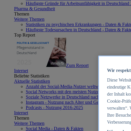
Häufigste Gründe für Arbeitsunfähigkeit in Deutschland
Pharma & Gesundheit
Themen
Weitere Themen
Statistiken zu psychischen Erkrankungen - Daten & Fakt
Häufigste Todesursachen in Deutschland - Daten & Fakt
Top Report
Zum Report
Wir respekt
Internet
Beliebte Statistiken
Diese Websi
Aktuelle Statistiken
Anzahl der Social-Media-Nutzer weltweit 2012-2025
eindeutige K
Social Networks mit den meisten Nutzern weltweit 2025
der Inhalt k
Soziale Netzwerke in Deutschland nach Generationen 2
Cookie-Präfe
Instagram - Nutzung nach Alter und Geschlecht in Deut
Podcasts - Nutzung 2016-2025
verwalten“. 
Internet
Ihre Besuche
Themen
Verbesserung
Weitere Themen
Social Media - Daten & Fakten