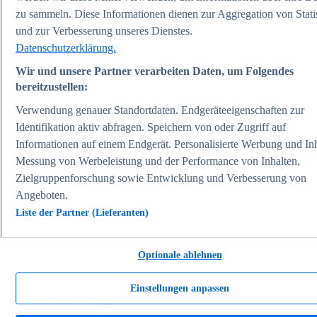
Zum Report
zu sammeln. Diese Informationen dienen zur Aggregation von Stati
Gesellschaft
und zur Verbesserung unseres Dienstes.
Beliebte Statistiken
Datenschutzerklärung.
Aktuelle Statistiken
Bevölkerung Deutschlands nach relevanten
Wir und unsere Partner verarbeiten Daten, um Folgendes
Altersgruppen 2024
bereitzustellen:
Die reichsten Menschen der Welt 2026
Empfänger von Arbeitslosengeld II / Sozialgeld /
Verwendung genauer Standortdaten. Endgeräteeigenschaften zur
Bürgergeld in Deutschland 2005-2025
Ausländer in Deutschland nach Nationalität 2025
Identifikation aktiv abfragen. Speichern von oder Zugriff auf
Demografie: Altersstruktur in Deutschland 2024
Informationen auf einem Endgerät. Personalisierte Werbung und Inh
Gesellschaft
Messung von Werbeleistung und der Performance von Inhalten,
Themen
Weitere Themen
Zielgruppenforschung sowie Entwicklung und Verbesserung von
Demografischer Wandel - Daten & Fakten
Angeboten.
Jugendkriminalität in Deutschland - Daten & Fakten
Liste der Partner (Lieferanten)
Top Report
Optionale ablehnen
Zum Report
Einstellungen anpassen
Verkehr & Logistik
Beliebte Statistiken