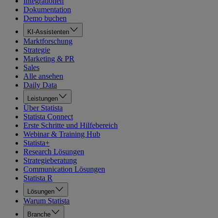
Integrationen
Dokumentation
Demo buchen
KI-Assistenten
Marktforschung
Strategie
Marketing & PR
Sales
Alle ansehen
Daily Data
Leistungen
Über Statista
Statista Connect
Erste Schritte und Hilfebereich
Webinar & Training Hub
Statista+
Research Lösungen
Strategieberatung
Communication Lösungen
Statista R
Lösungen
Warum Statista
Branche