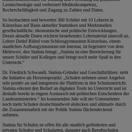
Lerntechnologie und verbessert Medienkompetenz,
Recherchefähigkeit und Zugang zu Zahlen und Daten.
So beobachten und bewerten 360 Schüler mit 10 Lehrern in
Künzelsau auf Basis aktueller Statistiken und Marktstudien
gesellschaftliche, ökonomische und politische Entwicklungen.
Derart aktuelle Daten reichern bestehendes Lehrmaterial sinnvoll an.
Lehrer Detlef Rübel vom Schlossgymnasium Künzelsau, einem
staatlichen Aufbaugymnasium mit Internat, ist begeistert von dem
Mehrwert, den Statista bringt: „Statista ist eine Bereicherung für
unsere Schüler und Kollegen und bringt noch mehr Spaß in den
Unterricht.“
Dr. Friedrich Schwandt, Statista-Gründer und Geschäftsführer, sieht
die Initiative als Herzensprojekt: „Schulen nehmen unser Angebot
sehr positiv an und integrieren die Plattform in den Schulunterricht.
Statista erkennt den Bedarf an digitalen Tools im Unterricht und ist
deshalb bereits in engem Austausch mit politischen Entscheidern der
Landesministerien.“ Im kommenden Jahr will der Unternehmer
noch mehr Schulen deutschlandweit abdecken und ultimativ durch
die Zusammenarbeit mit der Politik Statista flächendeckend
anbieten.
Statista für Schulen ist offen für alle staatlich geförderten und
privaten Schulen und Schularten, darunter auch Berufsschulen