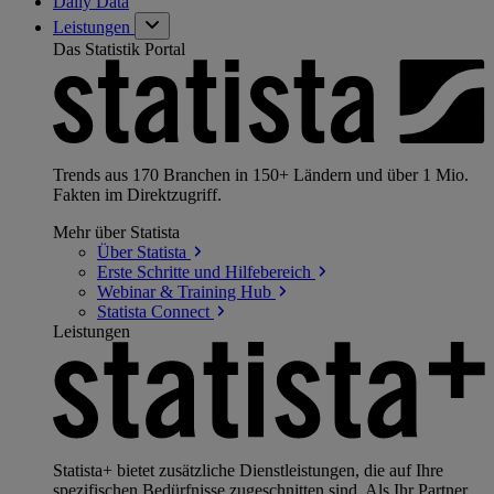
Daily Data
Leistungen
Das Statistik Portal
Trends aus 170 Branchen in 150+ Ländern und über 1 Mio.
Fakten im Direktzugriff.
Mehr über Statista
Über
Statista
Erste Schritte und
Hilfebereich
Webinar & Training
Hub
Statista
Connect
Leistungen
Statista+ bietet zusätzliche Dienstleistungen, die auf Ihre
spezifischen Bedürfnisse zugeschnitten sind. Als Ihr Partner