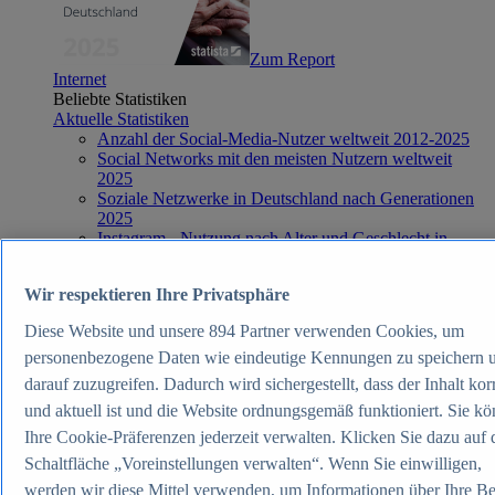
Zum Report
Internet
Beliebte Statistiken
Aktuelle Statistiken
Anzahl der Social-Media-Nutzer weltweit 2012-2025
Social Networks mit den meisten Nutzern weltweit
2025
Soziale Netzwerke in Deutschland nach Generationen
2025
Instagram - Nutzung nach Alter und Geschlecht in
Deutschland 2025
Podcasts - Nutzung 2016-2025
Wir respektieren Ihre Privatsphäre
Internet
Themen
Diese Website und unsere
894
Partner verwenden Cookies, um
Weitere Themen
Social Media - Daten & Fakten
personenbezogene Daten wie eindeutige Kennungen zu speichern 
TikTok - Daten & Fakten
darauf zuzugreifen. Dadurch wird sichergestellt, dass der Inhalt kor
Top Report
und aktuell ist und die Website ordnungsgemäß funktioniert. Sie k
Ihre Cookie-Präferenzen jederzeit verwalten. Klicken Sie dazu auf 
Schaltfläche „Voreinstellungen verwalten“. Wenn Sie einwilligen,
werden wir diese Mittel verwenden, um Informationen über Ihre B