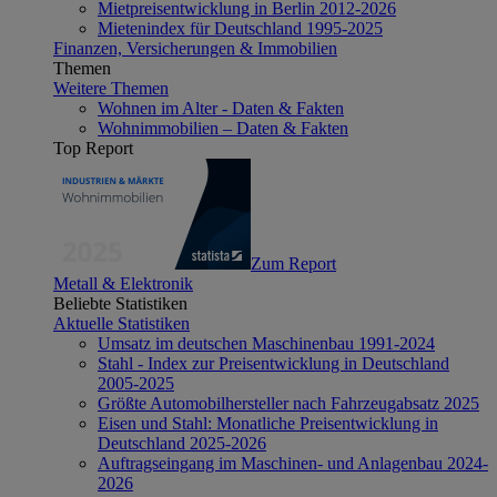
Mietpreisentwicklung in Berlin 2012-2026
Mietenindex für Deutschland 1995-2025
Finanzen, Versicherungen & Immobilien
Themen
Weitere Themen
Wohnen im Alter - Daten & Fakten
Wohnimmobilien – Daten & Fakten
Top Report
Zum Report
Metall & Elektronik
Beliebte Statistiken
Aktuelle Statistiken
Umsatz im deutschen Maschinenbau 1991-2024
Stahl - Index zur Preisentwicklung in Deutschland
2005-2025
Größte Automobilhersteller nach Fahrzeugabsatz 2025
Eisen und Stahl: Monatliche Preisentwicklung in
Deutschland 2025-2026
Auftragseingang im Maschinen- und Anlagenbau 2024-
2026