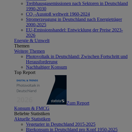
Treibhausgasemissionen nach Sektoren in Deutschland
1990-2030
CO₂-Ausstoß weltweit 1960-2024
Stromerzeugung in Deutschland nach Energieträger
2000-2025
EU-Emissionshandel: Entwicklung der Preise 2023-
2026
Energie & Umwelt
Themen
Weitere Themen
Photovoltaik in Deutschland: Zwischen Fortschritt und
Herausforderung
Nachhaltiger Konsum
Top Report
Zum Report
Konsum & FMCG
Beliebte Statistiken
Aktuelle Statistiken
Vegetarier in Deutschland 2015-2025
Bierkonsum in Deutschland pro Kopf 1950-2025