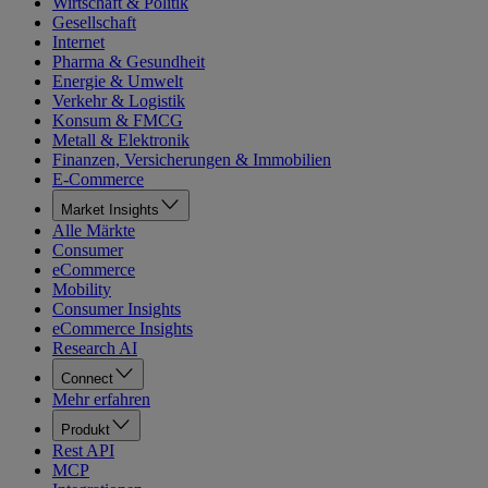
Wirtschaft & Politik
Gesellschaft
Internet
Pharma & Gesundheit
Energie & Umwelt
Verkehr & Logistik
Konsum & FMCG
Metall & Elektronik
Finanzen, Versicherungen & Immobilien
E-Commerce
Market Insights
Alle Märkte
Consumer
eCommerce
Mobility
Consumer Insights
eCommerce Insights
Research AI
Connect
Mehr erfahren
Produkt
Rest API
MCP