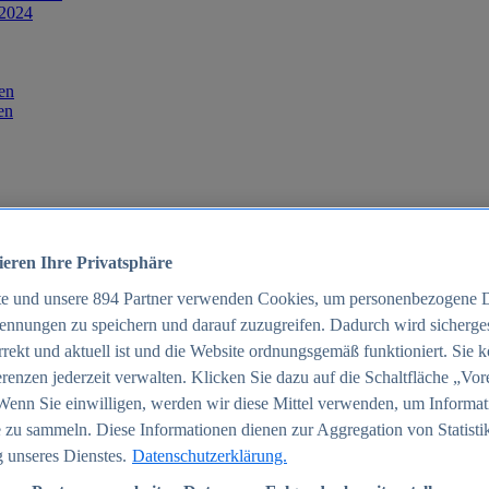
 2024
en
en
ieren Ihre Privatsphäre
te und unsere
894
Partner verwenden Cookies, um personenbezogene 
ennungen zu speichern und darauf zuzugreifen. Dadurch wird sichergest
orrekt und aktuell ist und die Website ordnungsgemäß funktioniert. Sie 
025
renzen jederzeit verwalten. Klicken Sie dazu auf die Schaltfläche „Vor
schland 2025
Wenn Sie einwilligen, werden wir diese Mittel verwenden, um Informat
 zu sammeln. Diese Informationen dienen zur Aggregation von Statisti
 unseres Dienstes.
Datenschutzerklärung.