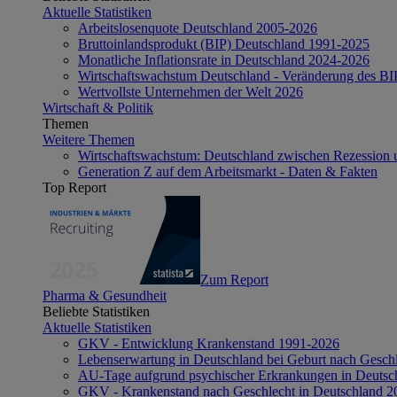
Aktuelle Statistiken
Arbeitslosenquote Deutschland 2005-2026
Bruttoinlandsprodukt (BIP) Deutschland 1991-2025
Monatliche Inflationsrate in Deutschland 2024-2026
Wirtschaftswachstum Deutschland - Veränderung des B
Wertvollste Unternehmen der Welt 2026
Wirtschaft & Politik
Themen
Weitere Themen
Wirtschaftswachstum: Deutschland zwischen Rezession 
Generation Z auf dem Arbeitsmarkt - Daten & Fakten
Top Report
Zum Report
Pharma & Gesundheit
Beliebte Statistiken
Aktuelle Statistiken
GKV - Entwicklung Krankenstand 1991-2026
Lebenserwartung in Deutschland bei Geburt nach Gesch
AU-Tage aufgrund psychischer Erkrankungen in Deutsc
GKV - Krankenstand nach Geschlecht in Deutschland 