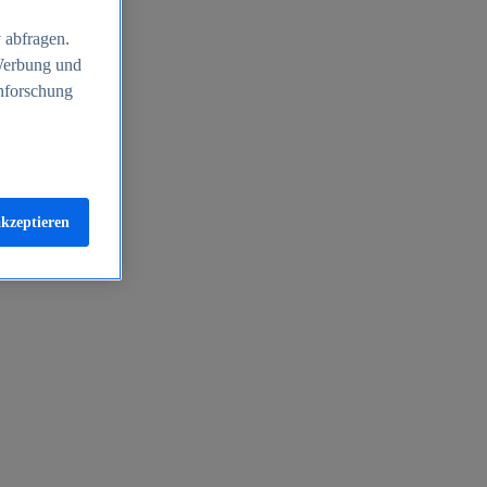
 abfragen.
 Werbung und
nforschung
akzeptieren