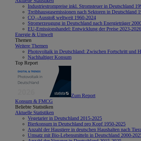
Aktuelle Statistiken
Industriestrompreise inkl. Stromsteuer in Deutschland 1
Treibhausgasemissionen nach Sektoren in Deutschland 
CO₂-Ausstoß weltweit 1960-2024
Stromerzeugung in Deutschland nach Energieträger 200
EU-Emissionshandel: Entwicklung der Preise 2023-202
Energie & Umwelt
Themen
Weitere Themen
Photovoltaik in Deutschland: Zwischen Fortschritt und 
Nachhaltiger Konsum
Top Report
Zum Report
Konsum & FMCG
Beliebte Statistiken
Aktuelle Statistiken
Vegetarier in Deutschland 2015-2025
Bierkonsum in Deutschland pro Kopf 1950-2025
Anzahl der Haustiere in deutschen Haushalten nach Tier
Umsatz mit Bio-Lebensmitteln in Deutschland 2000-202
Anzahl der Veganer in Deutschland 2015-2025