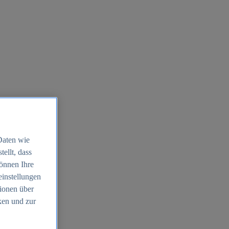
Daten wie
ellt, dass
können Ihre
einstellungen
ionen über
ken und zur