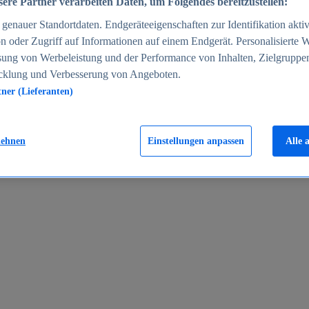
ere Partner verarbeiten Daten, um Folgendes bereitzustellen:
enauer Standortdaten. Endgeräteeigenschaften zur Identifikation aktiv
n oder Zugriff auf Informationen auf einem Endgerät. Personalisierte
sung von Werbeleistung und der Performance von Inhalten, Zielgruppe
cklung und Verbesserung von Angeboten.
tner (Lieferanten)
en 2024
lehnen
Einstellungen anpassen
Alle 
rgeld in Deutschland 2005-2025