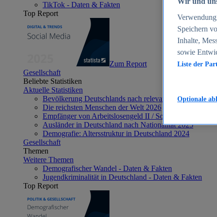
Wir und uns
TikTok - Daten & Fakten
Top Report
Verwendung g
Speichern vo
Inhalte, Mes
sowie Entwi
Zum Report
Liste der Par
Gesellschaft
Beliebte Statistiken
Aktuelle Statistiken
Bevölkerung Deutschlands nach relevanten Altersgrupp
Optionale ab
Die reichsten Menschen der Welt 2026
Empfänger von Arbeitslosengeld II / Sozialgeld / Bürge
Ausländer in Deutschland nach Nationalität 2025
Demografie: Altersstruktur in Deutschland 2024
Gesellschaft
Themen
Weitere Themen
Demografischer Wandel - Daten & Fakten
Jugendkriminalität in Deutschland - Daten & Fakten
Top Report