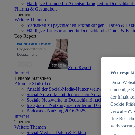
Häufigste Gründe für Arbeitsunfähigkeit in Deutschland
Pharma & Gesundheit
Themen
Weitere Themen
Statistiken zu psychischen Erkrankungen - Daten & Fakt
Häufigste Todesursachen in Deutschland - Daten & Fakt
Top Report
Zum Report
Wir respekt
Internet
Beliebte Statistiken
Diese Websi
Aktuelle Statistiken
Anzahl der Social-Media-Nutzer weltweit 2012-2025
eindeutige K
Social Networks mit den meisten Nutzern weltweit 2025
der Inhalt k
Soziale Netzwerke in Deutschland nach Generationen 2
Cookie-Präfe
Instagram - Nutzung nach Alter und Geschlecht in Deut
Podcasts - Nutzung 2016-2025
verwalten“. 
Internet
Ihre Besuche
Themen
Verbesserung
Weitere Themen
Social Media - Daten & Fakten