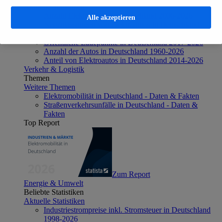
Aktuelle Statistiken
Anzahl Elektroautos in Deutschland 2006-2026
Alle akzeptieren
Neuzulassungen von Elektroautos in Deutschland
2003-2026
Öffentliche Ladepunkte in Deutschland 2017-2026
Anzahl der Autos in Deutschland 1960-2026
Anteil von Elektroautos in Deutschland 2014-2026
Verkehr & Logistik
Themen
Weitere Themen
Elektromobilität in Deutschland - Daten & Fakten
Straßenverkehrsunfälle in Deutschland - Daten &
Fakten
Top Report
Zum Report
Energie & Umwelt
Beliebte Statistiken
Aktuelle Statistiken
Industriestrompreise inkl. Stromsteuer in Deutschland
1998-2026