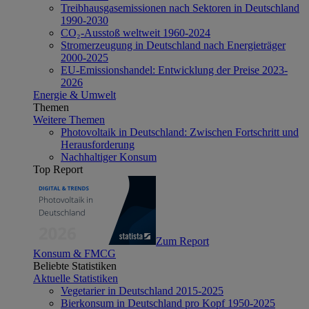
Treibhausgasemissionen nach Sektoren in Deutschland
1990-2030
CO₂-Ausstoß weltweit 1960-2024
Stromerzeugung in Deutschland nach Energieträger
2000-2025
EU-Emissionshandel: Entwicklung der Preise 2023-
2026
Energie & Umwelt
Themen
Weitere Themen
Photovoltaik in Deutschland: Zwischen Fortschritt und
Herausforderung
Nachhaltiger Konsum
Top Report
Zum Report
Konsum & FMCG
Beliebte Statistiken
Aktuelle Statistiken
Vegetarier in Deutschland 2015-2025
Bierkonsum in Deutschland pro Kopf 1950-2025