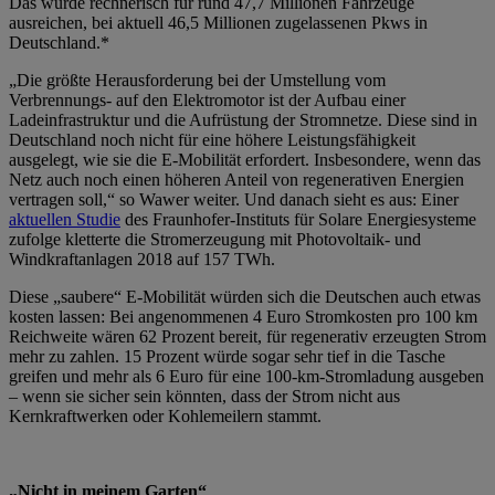
Das würde rechnerisch für rund 47,7 Millionen Fahrzeuge
ausreichen, bei aktuell 46,5 Millionen zugelassenen Pkws in
Deutschland.*
„Die größte Herausforderung bei der Umstellung vom
Verbrennungs- auf den Elektromotor ist der Aufbau einer
Ladeinfrastruktur und die Aufrüstung der Stromnetze. Diese sind in
Deutschland noch nicht für eine höhere Leistungsfähigkeit
ausgelegt, wie sie die E-Mobilität erfordert. Insbesondere, wenn das
Netz auch noch einen höheren Anteil von regenerativen Energien
vertragen soll,“ so Wawer weiter. Und danach sieht es aus: Einer
aktuellen Studie
des Fraunhofer-Instituts für Solare Energiesysteme
zufolge kletterte die Stromerzeugung mit Photovoltaik- und
Windkraftanlagen 2018 auf 157 TWh.
Diese „saubere“ E-Mobilität würden sich die Deutschen auch etwas
kosten lassen: Bei angenommenen 4 Euro Stromkosten pro 100 km
Reichweite wären 62 Prozent bereit, für regenerativ erzeugten Strom
mehr zu zahlen. 15 Prozent würde sogar sehr tief in die Tasche
greifen und mehr als 6 Euro für eine 100-km-Stromladung ausgeben
– wenn sie sicher sein könnten, dass der Strom nicht aus
Kernkraftwerken oder Kohlemeilern stammt.
„Nicht in meinem Garten“