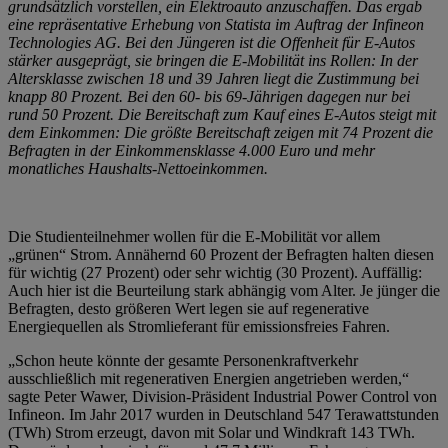
grundsätzlich vorstellen, ein Elektroauto anzuschaffen. Das ergab
eine repräsentative Erhebung von Statista im Auftrag der Infineon
Technologies AG. Bei den Jüngeren ist die Offenheit für E-Autos
stärker ausgeprägt, sie bringen die E-Mobilität ins Rollen: In der
Altersklasse zwischen 18 und 39 Jahren liegt die Zustimmung bei
knapp 80 Prozent. Bei den 60- bis 69-Jährigen dagegen nur bei
rund 50 Prozent. Die Bereitschaft zum Kauf eines E-Autos steigt mit
dem Einkommen: Die größte Bereitschaft zeigen mit 74 Prozent die
Befragten in der Einkommensklasse 4.000 Euro und mehr
monatliches Haushalts-Nettoeinkommen.
Die Studienteilnehmer wollen für die E-Mobilität vor allem
„grünen“ Strom. Annähernd 60 Prozent der Befragten halten diesen
für wichtig (27 Prozent) oder sehr wichtig (30 Prozent). Auffällig:
Auch hier ist die Beurteilung stark abhängig vom Alter. Je jünger die
Befragten, desto größeren Wert legen sie auf regenerative
Energiequellen als Stromlieferant für emissionsfreies Fahren.
„Schon heute könnte der gesamte Personenkraftverkehr
ausschließlich mit regenerativen Energien angetrieben werden,“
sagte Peter Wawer, Division-Präsident Industrial Power Control von
Infineon. Im Jahr 2017 wurden in Deutschland 547 Terawattstunden
(TWh) Strom erzeugt, davon mit Solar und Windkraft 143 TWh.