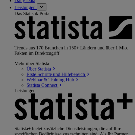
Daily Data
Leistungen
Das Statistik Portal
Trends aus 170 Branchen in 150+ Ländern und über 1 Mio.
Fakten im Direktzugriff.
Mehr über Statista
Über
Statista
Erste Schritte und
Hilfebereich
Webinar & Training
Hub
Statista
Connect
Leistungen
Statista+ bietet zusätzliche Dienstleistungen, die auf Ihre
spezifischen Bedürfnisse zugeschnitten sind. Als Ihr Partner