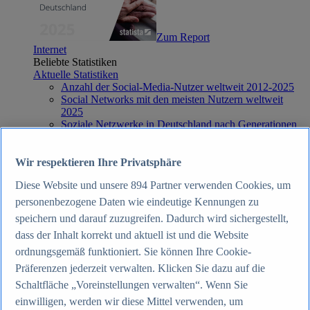
Zum Report
Internet
Beliebte Statistiken
Aktuelle Statistiken
Anzahl der Social-Media-Nutzer weltweit 2012-2025
Social Networks mit den meisten Nutzern weltweit
2025
Soziale Netzwerke in Deutschland nach Generationen
2025
Instagram - Nutzung nach Alter und Geschlecht in
Deutschland 2025
Wir respektieren Ihre Privatsphäre
Podcasts - Nutzung 2016-2025
Diese Website und unsere
894
Partner verwenden Cookies, um
Internet
Themen
personenbezogene Daten wie eindeutige Kennungen zu
Weitere Themen
speichern und darauf zuzugreifen. Dadurch wird sichergestellt,
Social Media - Daten & Fakten
dass der Inhalt korrekt und aktuell ist und die Website
TikTok - Daten & Fakten
Top Report
ordnungsgemäß funktioniert. Sie können Ihre Cookie-
Präferenzen jederzeit verwalten. Klicken Sie dazu auf die
Schaltfläche „Voreinstellungen verwalten“. Wenn Sie
einwilligen, werden wir diese Mittel verwenden, um