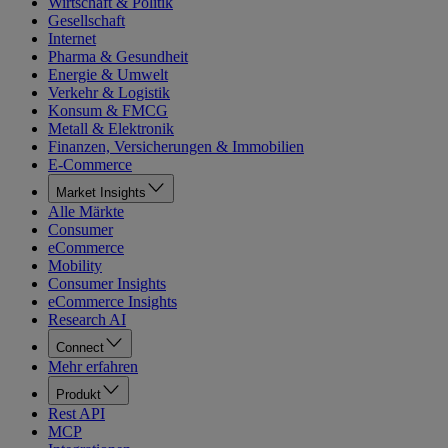
Wirtschaft & Politik
Gesellschaft
Internet
Pharma & Gesundheit
Energie & Umwelt
Verkehr & Logistik
Konsum & FMCG
Metall & Elektronik
Finanzen, Versicherungen & Immobilien
E-Commerce
Market Insights
Alle Märkte
Consumer
eCommerce
Mobility
Consumer Insights
eCommerce Insights
Research AI
Connect
Mehr erfahren
Produkt
Rest API
MCP