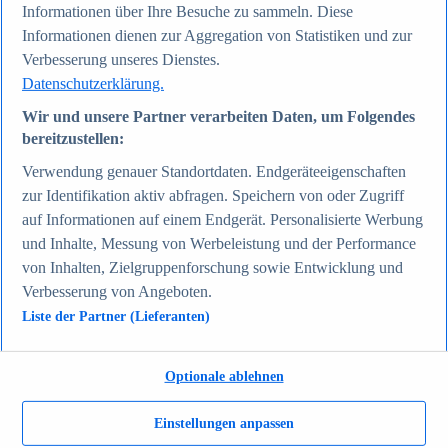
Informationen über Ihre Besuche zu sammeln. Diese
Zum Report
Gesellschaft
Informationen dienen zur Aggregation von Statistiken und zur
Beliebte Statistiken
Verbesserung unseres Dienstes.
Aktuelle Statistiken
Datenschutzerklärung.
Bevölkerung Deutschlands nach relevanten
Altersgruppen 2024
Wir und unsere Partner verarbeiten Daten, um Folgendes
Die reichsten Menschen der Welt 2026
bereitzustellen:
Empfänger von Arbeitslosengeld II / Sozialgeld /
Bürgergeld in Deutschland 2005-2025
Verwendung genauer Standortdaten. Endgeräteeigenschaften
Ausländer in Deutschland nach Nationalität 2025
Demografie: Altersstruktur in Deutschland 2024
zur Identifikation aktiv abfragen. Speichern von oder Zugriff
Gesellschaft
auf Informationen auf einem Endgerät. Personalisierte Werbung
Themen
und Inhalte, Messung von Werbeleistung und der Performance
Weitere Themen
Demografischer Wandel - Daten & Fakten
von Inhalten, Zielgruppenforschung sowie Entwicklung und
Jugendkriminalität in Deutschland - Daten & Fakten
Verbesserung von Angeboten.
Top Report
Liste der Partner (Lieferanten)
Optionale ablehnen
Zum Report
Einstellungen anpassen
Verkehr & Logistik
Beliebte Statistiken