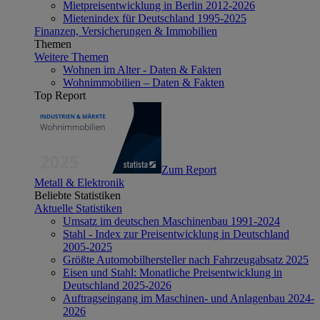
Mietpreisentwicklung in Berlin 2012-2026
Mietenindex für Deutschland 1995-2025
Finanzen, Versicherungen & Immobilien
Themen
Weitere Themen
Wohnen im Alter - Daten & Fakten
Wohnimmobilien – Daten & Fakten
Top Report
Zum Report
Metall & Elektronik
Beliebte Statistiken
Aktuelle Statistiken
Umsatz im deutschen Maschinenbau 1991-2024
Stahl - Index zur Preisentwicklung in Deutschland
2005-2025
Größte Automobilhersteller nach Fahrzeugabsatz 2025
Eisen und Stahl: Monatliche Preisentwicklung in
Deutschland 2025-2026
Auftragseingang im Maschinen- und Anlagenbau 2024-
2026