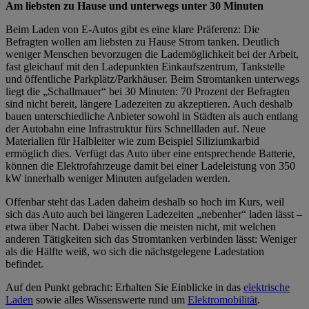
Am liebsten zu Hause und unterwegs unter 30 Minuten
Beim Laden von E-Autos gibt es eine klare Präferenz: Die
Befragten wollen am liebsten zu Hause Strom tanken. Deutlich
weniger Menschen bevorzugen die Lademöglichkeit bei der Arbeit,
fast gleichauf mit den Ladepunkten Einkaufszentrum, Tankstelle
und öffentliche Parkplätz/Parkhäuser. Beim Stromtanken unterwegs
liegt die „Schallmauer“ bei 30 Minuten: 70 Prozent der Befragten
sind nicht bereit, längere Ladezeiten zu akzeptieren. Auch deshalb
bauen unterschiedliche Anbieter sowohl in Städten als auch entlang
der Autobahn eine Infrastruktur fürs Schnellladen auf. Neue
Materialien für Halbleiter wie zum Beispiel Siliziumkarbid
ermöglich dies. Verfügt das Auto über eine entsprechende Batterie,
können die Elektrofahrzeuge damit bei einer Ladeleistung von 350
kW innerhalb weniger Minuten aufgeladen werden.
Offenbar steht das Laden daheim deshalb so hoch im Kurs, weil
sich das Auto auch bei längeren Ladezeiten „nebenher“ laden lässt –
etwa über Nacht. Dabei wissen die meisten nicht, mit welchen
anderen Tätigkeiten sich das Stromtanken verbinden lässt: Weniger
als die Hälfte weiß, wo sich die nächstgelegene Ladestation
befindet.
Auf den Punkt gebracht: Erhalten Sie Einblicke in das
elektrische
Laden
sowie alles Wissenswerte rund um
Elektromobilität
.