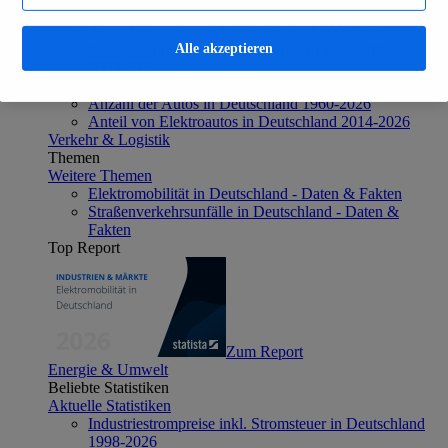
Aktuelle Statistiken
Anzahl Elektroautos in Deutschland 2006-2026
Alle akzeptieren
Neuzulassungen von Elektroautos in Deutschland
2003-2026
Öffentliche Ladepunkte in Deutschland 2017-2026
Anzahl der Autos in Deutschland 1960-2026
Anteil von Elektroautos in Deutschland 2014-2026
Verkehr & Logistik
Themen
Weitere Themen
Elektromobilität in Deutschland - Daten & Fakten
Straßenverkehrsunfälle in Deutschland - Daten &
Fakten
Top Report
Zum Report
Energie & Umwelt
Beliebte Statistiken
Aktuelle Statistiken
Industriestrompreise inkl. Stromsteuer in Deutschland
1998-2026