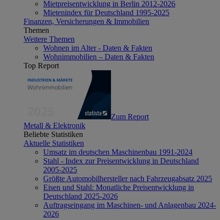
Mietpreisentwicklung in Berlin 2012-2026
Mietenindex für Deutschland 1995-2025
Finanzen, Versicherungen & Immobilien
Themen
Weitere Themen
Wohnen im Alter - Daten & Fakten
Wohnimmobilien – Daten & Fakten
Top Report
Zum Report
Metall & Elektronik
Beliebte Statistiken
Aktuelle Statistiken
Umsatz im deutschen Maschinenbau 1991-2024
Stahl - Index zur Preisentwicklung in Deutschland
2005-2025
Größte Automobilhersteller nach Fahrzeugabsatz 2025
Eisen und Stahl: Monatliche Preisentwicklung in
Deutschland 2025-2026
Auftragseingang im Maschinen- und Anlagenbau 2024-
2026