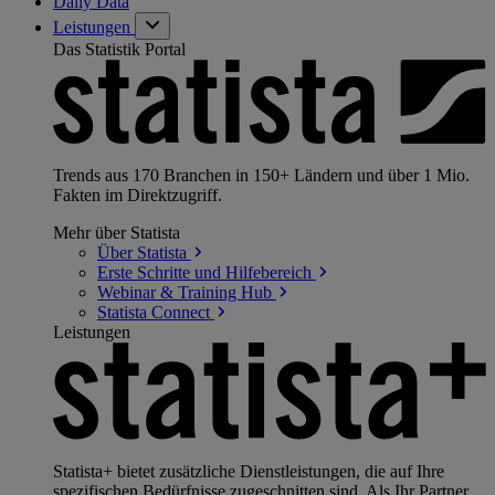
Daily Data
Leistungen
Das Statistik Portal
Trends aus 170 Branchen in 150+ Ländern und über 1 Mio.
Fakten im Direktzugriff.
Mehr über Statista
Über
Statista
Erste Schritte und
Hilfebereich
Webinar & Training
Hub
Statista
Connect
Leistungen
Statista+ bietet zusätzliche Dienstleistungen, die auf Ihre
spezifischen Bedürfnisse zugeschnitten sind. Als Ihr Partner