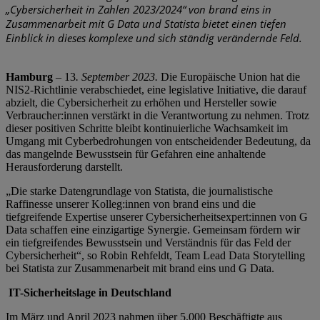
„Cybersicherheit in Zahlen 2023/2024“ von brand eins in
Zusammenarbeit mit G Data und Statista bietet einen tiefen
Einblick in dieses komplexe und sich ständig verändernde Feld.
Hamburg
– 13
. September 2023.
Die Europäische Union hat die
NIS2-Richtlinie verabschiedet, eine legislative Initiative, die darauf
abzielt, die Cybersicherheit zu erhöhen und Hersteller sowie
Verbraucher:innen verstärkt in die Verantwortung zu nehmen. Trotz
dieser positiven Schritte bleibt kontinuierliche Wachsamkeit im
Umgang mit Cyberbedrohungen von entscheidender Bedeutung, da
das mangelnde Bewusstsein für Gefahren eine anhaltende
Herausforderung darstellt.
„Die starke Datengrundlage von Statista, die journalistische
Raffinesse unserer Kolleg:innen von brand eins und die
tiefgreifende Expertise unserer Cybersicherheitsexpert:innen von G
Data schaffen eine einzigartige Synergie. Gemeinsam fördern wir
ein tiefgreifendes Bewusstsein und Verständnis für das Feld der
Cybersicherheit“, so Robin Rehfeldt, Team Lead Data Storytelling
bei Statista zur Zusammenarbeit mit brand eins und G Data.
IT-Sicherheitslage in Deutschland
Im März und April 2023 nahmen über 5.000 Beschäftigte aus