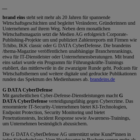
__
brand eins
steht seit mehr als 20 Jahren für spannende
Wirtschaftsgeschichten und begleitet Veränderer, Gründerinnen und
Unternehmen auf ihrem Weg. Neben dem monatlichen
Wirtschaftsmagazin setzt die Medien AG erfolgreich Corporate-
Publishing-Projekte um und publiziert Zahlenreports mit Firmen wie
Tchibo, IKK classic oder G DATA CyberDefense. Die brandeins
/thema-Magazine veröffentlichen unabhängige Branchenrankings,
etwa für IT-Dienstleister oder Unternehmensberatungen. Mit brand
eins safari wurde ein Programm für Führungskräfte-Trainings
etabliert, das mittlerweile in die zwanzigste Runde geht. Podcasts für
Wirtschaftsthemen und weitere digitale und gedruckte Publikationen
runden das Spektrum des Medienhauses ab.
brandeins.de
G DATA CyberDefense
Mit ganzheitlichen Cyber-Defense-Dienstleistungen macht
G
DATA CyberDefense
verteidigungsfähig gegen Cybercrime. Das
renommierte IT-Security-Unternehmen bietet KI-Technologien,
Endpoint Protection, Security Monitoring und bietet
Penetrationstests, Incident Response sowie Awareness-Trainings,
um Unternehmen bestmöglich abzusichern.
Die G DATA CyberDefense AG unterstützt seine Kund*innen in
jeder Sicherheitslage. Vom Headquarter in Bochum sorgen mehr als