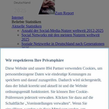
Zum Report
Internet
Beliebte Statistiken
Aktuelle Statistiken
Anzahl der Social-Media-Nutzer weltweit 2012-2025
Social Networks mit den meisten Nutzern weltweit
2025
Soziale Netzwerke in Deutschland nach Generationen
2025
Instagram - Nutzung nach Alter und Geschlecht in
Deutschland 2025
Wir respektieren Ihre Privatsphäre
Podcasts - Nutzung 2016-2025
Internet
Diese Website und unsere
894
Partner verwenden Cookies, um
Themen
personenbezogene Daten wie eindeutige Kennungen zu
Weitere Themen
Social Media - Daten & Fakten
speichern und darauf zuzugreifen. Dadurch wird sichergestellt,
TikTok - Daten & Fakten
dass der Inhalt korrekt und aktuell ist und die Website
Top Report
ordnungsgemäß funktioniert. Sie können Ihre Cookie-
Präferenzen jederzeit verwalten. Klicken Sie dazu auf die
Schaltfläche „Voreinstellungen verwalten“. Wenn Sie