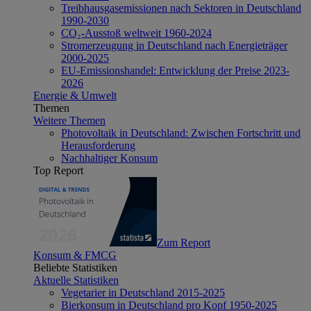
Treibhausgasemissionen nach Sektoren in Deutschland
1990-2030
CO₂-Ausstoß weltweit 1960-2024
Stromerzeugung in Deutschland nach Energieträger
2000-2025
EU-Emissionshandel: Entwicklung der Preise 2023-
2026
Energie & Umwelt
Themen
Weitere Themen
Photovoltaik in Deutschland: Zwischen Fortschritt und
Herausforderung
Nachhaltiger Konsum
Top Report
Zum Report
Konsum & FMCG
Beliebte Statistiken
Aktuelle Statistiken
Vegetarier in Deutschland 2015-2025
Bierkonsum in Deutschland pro Kopf 1950-2025