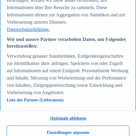
einwilligen, werden wir diese Mittel verwenden, um
Zum Report
Informationen über Ihre Besuche zu sammeln. Diese
Gesellschaft
Informationen dienen zur Aggregation von Statistiken und zur
Beliebte Statistiken
Aktuelle Statistiken
Verbesserung unseres Dienstes.
Bevölkerung Deutschlands nach relevanten
Datenschutzerklärung.
Altersgruppen 2024
Die reichsten Menschen der Welt 2026
Wir und unsere Partner verarbeiten Daten, um Folgendes
Empfänger von Arbeitslosengeld II / Sozialgeld /
bereitzustellen:
Bürgergeld in Deutschland 2005-2025
Ausländer in Deutschland nach Nationalität 2025
Verwendung genauer Standortdaten. Endgeräteeigenschaften
Demografie: Altersstruktur in Deutschland 2024
zur Identifikation aktiv abfragen. Speichern von oder Zugriff
Gesellschaft
Themen
auf Informationen auf einem Endgerät. Personalisierte Werbung
Weitere Themen
und Inhalte, Messung von Werbeleistung und der Performance
Demografischer Wandel - Daten & Fakten
von Inhalten, Zielgruppenforschung sowie Entwicklung und
Jugendkriminalität in Deutschland - Daten & Fakten
Top Report
Verbesserung von Angeboten.
Liste der Partner (Lieferanten)
Optionale ablehnen
Zum Report
Verkehr & Logistik
Einstellungen anpassen
Beliebte Statistiken