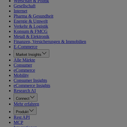
Wirtschaft & Politik
Gesellschaft
Internet
Pharma & Gesundheit
Energie & Umwelt
Verkehr & Logistik
Konsum & FMCG
Metall & Elektronik
Finanzen, Versicherungen & Immobilien
E-Commerce
Market Insights
Alle Märkte
Consumer
eCommerce
Mobility
Consumer Insights
eCommerce Insights
Research AI
Connect
Mehr erfahren
Produkt
Rest API
MCP