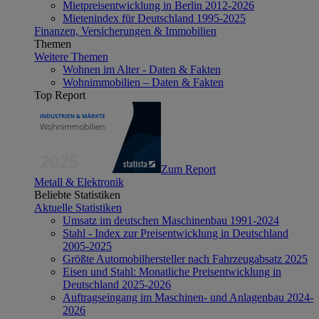
Mietpreisentwicklung in Berlin 2012-2026
Mietenindex für Deutschland 1995-2025
Finanzen, Versicherungen & Immobilien
Themen
Weitere Themen
Wohnen im Alter - Daten & Fakten
Wohnimmobilien – Daten & Fakten
Top Report
Zum Report
Metall & Elektronik
Beliebte Statistiken
Aktuelle Statistiken
Umsatz im deutschen Maschinenbau 1991-2024
Stahl - Index zur Preisentwicklung in Deutschland
2005-2025
Größte Automobilhersteller nach Fahrzeugabsatz 2025
Eisen und Stahl: Monatliche Preisentwicklung in
Deutschland 2025-2026
Auftragseingang im Maschinen- und Anlagenbau 2024-
2026