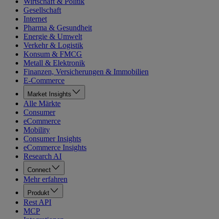
Wirtschaft & Politik
Gesellschaft
Internet
Pharma & Gesundheit
Energie & Umwelt
Verkehr & Logistik
Konsum & FMCG
Metall & Elektronik
Finanzen, Versicherungen & Immobilien
E-Commerce
Market Insights
Alle Märkte
Consumer
eCommerce
Mobility
Consumer Insights
eCommerce Insights
Research AI
Connect
Mehr erfahren
Produkt
Rest API
MCP