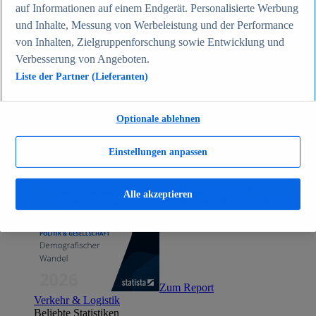
auf Informationen auf einem Endgerät. Personalisierte Werbung
Zum Report
Gesellschaft
und Inhalte, Messung von Werbeleistung und der Performance
Beliebte Statistiken
von Inhalten, Zielgruppenforschung sowie Entwicklung und
Aktuelle Statistiken
Verbesserung von Angeboten.
Bevölkerung Deutschlands nach relevanten
Altersgruppen 2024
Liste der Partner (Lieferanten)
Die reichsten Menschen der Welt 2026
Empfänger von Arbeitslosengeld II / Sozialgeld /
Bürgergeld in Deutschland 2005-2025
Optionale ablehnen
Ausländer in Deutschland nach Nationalität 2025
Demografie: Altersstruktur in Deutschland 2024
Gesellschaft
Einstellungen anpassen
Themen
Weitere Themen
Demografischer Wandel - Daten & Fakten
Alle akzeptieren
Jugendkriminalität in Deutschland - Daten & Fakten
Top Report
Zum Report
Verkehr & Logistik
Beliebte Statistiken