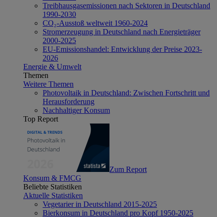
Treibhausgasemissionen nach Sektoren in Deutschland
1990-2030
CO₂-Ausstoß weltweit 1960-2024
Stromerzeugung in Deutschland nach Energieträger
2000-2025
EU-Emissionshandel: Entwicklung der Preise 2023-
2026
Energie & Umwelt
Themen
Weitere Themen
Photovoltaik in Deutschland: Zwischen Fortschritt und
Herausforderung
Nachhaltiger Konsum
Top Report
Zum Report
Konsum & FMCG
Beliebte Statistiken
Aktuelle Statistiken
Vegetarier in Deutschland 2015-2025
Bierkonsum in Deutschland pro Kopf 1950-2025