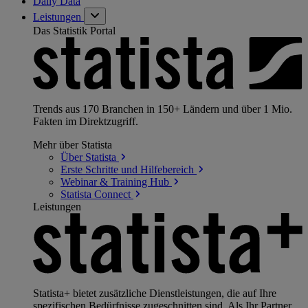
Daily Data
Leistungen
Das Statistik Portal
Trends aus 170 Branchen in 150+ Ländern und über 1 Mio.
Fakten im Direktzugriff.
Mehr über Statista
Über
Statista
Erste Schritte und
Hilfebereich
Webinar & Training
Hub
Statista
Connect
Leistungen
Statista+ bietet zusätzliche Dienstleistungen, die auf Ihre
spezifischen Bedürfnisse zugeschnitten sind. Als Ihr Partner