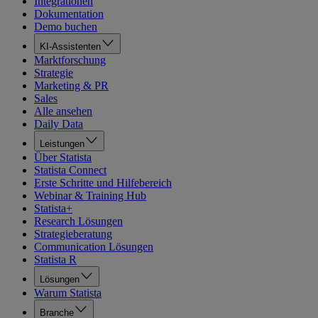
Integrationen
Dokumentation
Demo buchen
KI-Assistenten
Marktforschung
Strategie
Marketing & PR
Sales
Alle ansehen
Daily Data
Leistungen
Über Statista
Statista Connect
Erste Schritte und Hilfebereich
Webinar & Training Hub
Statista+
Research Lösungen
Strategieberatung
Communication Lösungen
Statista R
Lösungen
Warum Statista
Branche