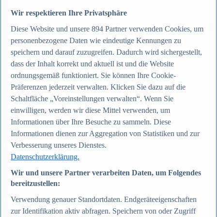
Wir respektieren Ihre Privatsphäre
Zum Report
Diese Website und unsere
894
Partner verwenden Cookies, um
Internet
personenbezogene Daten wie eindeutige Kennungen zu
Beliebte Statistiken
Aktuelle Statistiken
speichern und darauf zuzugreifen. Dadurch wird sichergestellt,
Anzahl der Social-Media-Nutzer weltweit 2012-2025
dass der Inhalt korrekt und aktuell ist und die Website
Social Networks mit den meisten Nutzern weltweit
ordnungsgemäß funktioniert. Sie können Ihre Cookie-
2025
Soziale Netzwerke in Deutschland nach Generationen
Präferenzen jederzeit verwalten. Klicken Sie dazu auf die
2025
Schaltfläche „Voreinstellungen verwalten“. Wenn Sie
Instagram - Nutzung nach Alter und Geschlecht in
einwilligen, werden wir diese Mittel verwenden, um
Deutschland 2025
Podcasts - Nutzung 2016-2025
Informationen über Ihre Besuche zu sammeln. Diese
Internet
Informationen dienen zur Aggregation von Statistiken und zur
Themen
Verbesserung unseres Dienstes.
Weitere Themen
Social Media - Daten & Fakten
Datenschutzerklärung.
TikTok - Daten & Fakten
Wir und unsere Partner verarbeiten Daten, um Folgendes
Top Report
bereitzustellen:
Verwendung genauer Standortdaten. Endgeräteeigenschaften
zur Identifikation aktiv abfragen. Speichern von oder Zugriff