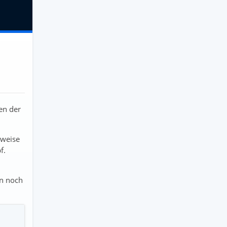
en der
sweise
f.
en noch