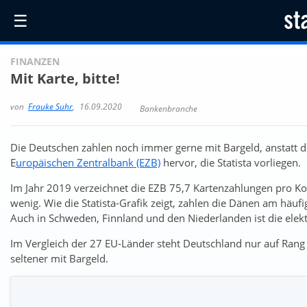
☰
FINANZEN
Mit Karte, bitte!
von
Frauke Suhr
,
16.09.2020
Bankenbranche
Die Deutschen zahlen noch immer gerne mit Bargeld, anstatt di
E
uropäischen Zentralbank (EZB)
hervor, die Statista vorliegen.
Im Jahr 2019 verzeichnet die EZB 75,7 Kartenzahlungen pro Ko
wenig. Wie die Statista-Grafik zeigt, zahlen die Dänen am häuf
Auch in Schweden, Finnland und den Niederlanden ist die elekt
Im Vergleich der 27 EU-Länder steht Deutschland nur auf Rang
seltener mit Bargeld.