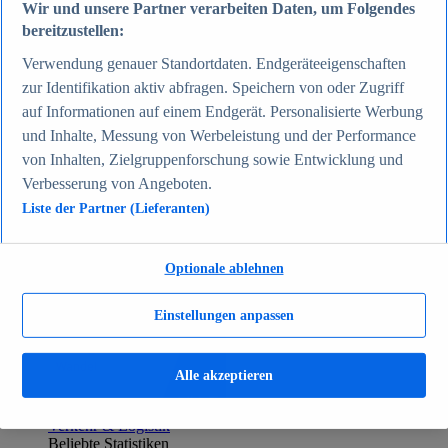
Wir und unsere Partner verarbeiten Daten, um Folgendes
Zum Report
bereitzustellen:
Gesellschaft
Beliebte Statistiken
Verwendung genauer Standortdaten. Endgeräteeigenschaften
Aktuelle Statistiken
zur Identifikation aktiv abfragen. Speichern von oder Zugriff
Bevölkerung Deutschlands nach relevanten
Altersgruppen 2024
auf Informationen auf einem Endgerät. Personalisierte Werbung
Die reichsten Menschen der Welt 2026
und Inhalte, Messung von Werbeleistung und der Performance
Empfänger von Arbeitslosengeld II / Sozialgeld /
von Inhalten, Zielgruppenforschung sowie Entwicklung und
Bürgergeld in Deutschland 2005-2025
Ausländer in Deutschland nach Nationalität 2025
Verbesserung von Angeboten.
Demografie: Altersstruktur in Deutschland 2024
Liste der Partner (Lieferanten)
Gesellschaft
Themen
Weitere Themen
Demografischer Wandel - Daten & Fakten
Optionale ablehnen
Jugendkriminalität in Deutschland - Daten & Fakten
Top Report
Einstellungen anpassen
Alle akzeptieren
Zum Report
Verkehr & Logistik
Beliebte Statistiken