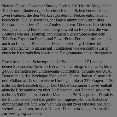
Neu im Global Consumer Survey Update 2019 ist die Möglichkeit,
Trend- und Ländervergleiche einfach und effizient vorzunehmen –
zwei Features, die den Werkzeugkasten für Nutzer entscheidend
bereichern. Die Auswertung der Daten nimmt der Nutzer über
Statistas interaktives Online-Analysetool vor. Dieses richtet sich in
Komplexität und Funktionsumfang sowohl an Experten, die von
Features wie der Heatmap, individuellen Zielgruppen und dem
Tabellen-Export im Excel- und PowerPoint-Format profitieren, als
auch an Laien im Bereich der Datenauswertung. Letztere können
zur vereinfachten Nutzung auf Funktionen wie deskriptive Listen,
einfache Kreuztabellen sowie eine Diagrammansicht zurückgreifen.
Einen besonderen Schwerpunkt der Studie bilden 17 Länder, in
denen Statista eine thematisch erweiterte Umfrage mit jeweils bis zu
24.000 Befragten pro Umfragejahr durchführte, darunter die USA,
Deutschland, das Vereinigte Königreich, China, Indien, Österreich
und Südkorea. Diese erweiterte Umfrage umfasst 237 Fragen – 136
mehr als die Basisbefragung. Der Global Consumer Survey enthält
aktuelle Erkenntnisse zu über 50 Branchen und Themen sowie zu
mehr als 5.000 internationalen Marken aus 56 Kategorien. Damit ist
die Studie bereits jetzt das größte Umfrageprojekt, das Statista je
durchgeführt hat, und wird von nun an mit zwei Updates pro Jahr
weiterhin wachsen, um den Nutzern Daten von stetiger Aktualität
zur Verfügung zu stellen.