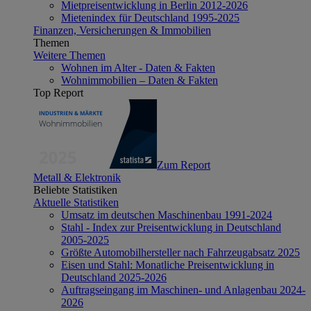
Mietpreisentwicklung in Berlin 2012-2026
Mietenindex für Deutschland 1995-2025
Finanzen, Versicherungen & Immobilien
Themen
Weitere Themen
Wohnen im Alter - Daten & Fakten
Wohnimmobilien – Daten & Fakten
Top Report
Zum Report
Metall & Elektronik
Beliebte Statistiken
Aktuelle Statistiken
Umsatz im deutschen Maschinenbau 1991-2024
Stahl - Index zur Preisentwicklung in Deutschland
2005-2025
Größte Automobilhersteller nach Fahrzeugabsatz 2025
Eisen und Stahl: Monatliche Preisentwicklung in
Deutschland 2025-2026
Auftragseingang im Maschinen- und Anlagenbau 2024-
2026