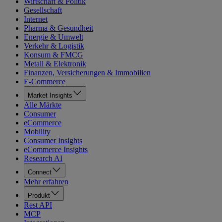
Wirtschaft & Politik
Gesellschaft
Internet
Pharma & Gesundheit
Energie & Umwelt
Verkehr & Logistik
Konsum & FMCG
Metall & Elektronik
Finanzen, Versicherungen & Immobilien
E-Commerce
Market Insights
Alle Märkte
Consumer
eCommerce
Mobility
Consumer Insights
eCommerce Insights
Research AI
Connect
Mehr erfahren
Produkt
Rest API
MCP