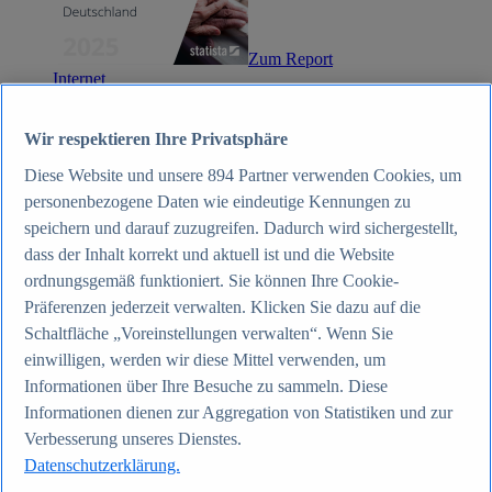
Zum Report
Internet
Beliebte Statistiken
Aktuelle Statistiken
Anzahl der Social-Media-Nutzer weltweit 2012-2025
Wir respektieren Ihre Privatsphäre
Social Networks mit den meisten Nutzern weltweit
Diese Website und unsere
894
Partner verwenden Cookies, um
2025
Soziale Netzwerke in Deutschland nach Generationen
personenbezogene Daten wie eindeutige Kennungen zu
2025
speichern und darauf zuzugreifen. Dadurch wird sichergestellt,
Instagram - Nutzung nach Alter und Geschlecht in
dass der Inhalt korrekt und aktuell ist und die Website
Deutschland 2025
Podcasts - Nutzung 2016-2025
ordnungsgemäß funktioniert. Sie können Ihre Cookie-
Internet
Präferenzen jederzeit verwalten. Klicken Sie dazu auf die
Themen
Schaltfläche „Voreinstellungen verwalten“. Wenn Sie
Weitere Themen
Social Media - Daten & Fakten
einwilligen, werden wir diese Mittel verwenden, um
TikTok - Daten & Fakten
Informationen über Ihre Besuche zu sammeln. Diese
Top Report
Informationen dienen zur Aggregation von Statistiken und zur
Verbesserung unseres Dienstes.
Datenschutzerklärung.