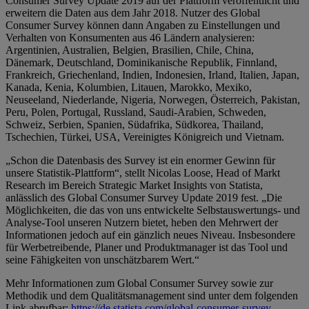
Consumer Survey Update 2019 auf der Plattform veröffentlicht und
erweitern die Daten aus dem Jahr 2018. Nutzer des Global
Consumer Survey können dann Angaben zu Einstellungen und
Verhalten von Konsumenten aus 46 Ländern analysieren:
Argentinien, Australien, Belgien, Brasilien, Chile, China,
Dänemark, Deutschland, Dominikanische Republik, Finnland,
Frankreich, Griechenland, Indien, Indonesien, Irland, Italien, Japan,
Kanada, Kenia, Kolumbien, Litauen, Marokko, Mexiko,
Neuseeland, Niederlande, Nigeria, Norwegen, Österreich, Pakistan,
Peru, Polen, Portugal, Russland, Saudi-Arabien, Schweden,
Schweiz, Serbien, Spanien, Südafrika, Südkorea, Thailand,
Tschechien, Türkei, USA, Vereinigtes Königreich und Vietnam.
„Schon die Datenbasis des Survey ist ein enormer Gewinn für
unsere Statistik-Plattform“, stellt Nicolas Loose, Head of Markt
Research im Bereich Strategic Market Insights von Statista,
anlässlich des Global Consumer Survey Update 2019 fest. „Die
Möglichkeiten, die das von uns entwickelte Selbstauswertungs- und
Analyse-Tool unseren Nutzern bietet, heben den Mehrwert der
Informationen jedoch auf ein gänzlich neues Niveau. Insbesondere
für Werbetreibende, Planer und Produktmanager ist das Tool und
seine Fähigkeiten von unschätzbarem Wert.“
Mehr Informationen zum Global Consumer Survey sowie zur
Methodik und dem Qualitätsmanagement sind unter dem folgenden
Link abrufbar:
https://de.statista.com/global-consumer-survey