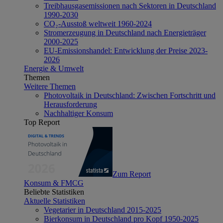
Treibhausgasemissionen nach Sektoren in Deutschland
1990-2030
CO₂-Ausstoß weltweit 1960-2024
Stromerzeugung in Deutschland nach Energieträger
2000-2025
EU-Emissionshandel: Entwicklung der Preise 2023-
2026
Energie & Umwelt
Themen
Weitere Themen
Photovoltaik in Deutschland: Zwischen Fortschritt und
Herausforderung
Nachhaltiger Konsum
Top Report
Zum Report
Konsum & FMCG
Beliebte Statistiken
Aktuelle Statistiken
Vegetarier in Deutschland 2015-2025
Bierkonsum in Deutschland pro Kopf 1950-2025