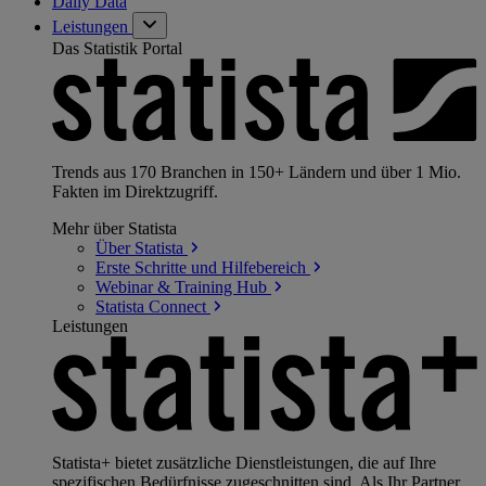
Daily Data
Leistungen
Das Statistik Portal
Trends aus 170 Branchen in 150+ Ländern und über 1 Mio.
Fakten im Direktzugriff.
Mehr über Statista
Über
Statista
Erste Schritte und
Hilfebereich
Webinar & Training
Hub
Statista
Connect
Leistungen
Statista+ bietet zusätzliche Dienstleistungen, die auf Ihre
spezifischen Bedürfnisse zugeschnitten sind. Als Ihr Partner