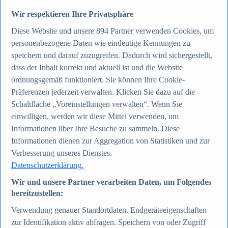
Wir respektieren Ihre Privatsphäre
Zum Report
Diese Website und unsere
894
Partner verwenden Cookies, um
Internet
personenbezogene Daten wie eindeutige Kennungen zu
Beliebte Statistiken
Aktuelle Statistiken
speichern und darauf zuzugreifen. Dadurch wird sichergestellt,
Anzahl der Social-Media-Nutzer weltweit 2012-2025
dass der Inhalt korrekt und aktuell ist und die Website
Social Networks mit den meisten Nutzern weltweit
ordnungsgemäß funktioniert. Sie können Ihre Cookie-
2025
Soziale Netzwerke in Deutschland nach Generationen
Präferenzen jederzeit verwalten. Klicken Sie dazu auf die
2025
Schaltfläche „Voreinstellungen verwalten“. Wenn Sie
Instagram - Nutzung nach Alter und Geschlecht in
einwilligen, werden wir diese Mittel verwenden, um
Deutschland 2025
Podcasts - Nutzung 2016-2025
Informationen über Ihre Besuche zu sammeln. Diese
Internet
Informationen dienen zur Aggregation von Statistiken und zur
Themen
Verbesserung unseres Dienstes.
Weitere Themen
Social Media - Daten & Fakten
Datenschutzerklärung.
TikTok - Daten & Fakten
Wir und unsere Partner verarbeiten Daten, um Folgendes
Top Report
bereitzustellen:
Verwendung genauer Standortdaten. Endgeräteeigenschaften
zur Identifikation aktiv abfragen. Speichern von oder Zugriff