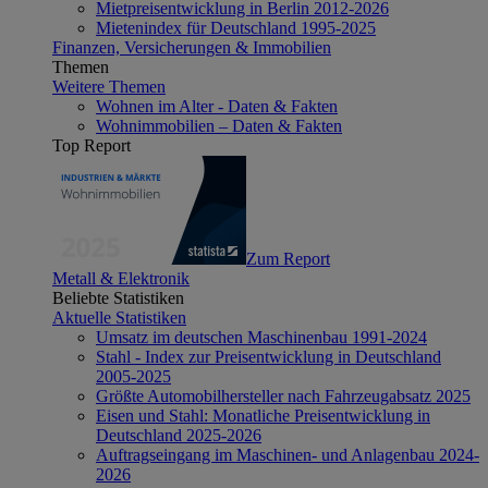
Mietpreisentwicklung in Berlin 2012-2026
Mietenindex für Deutschland 1995-2025
Finanzen, Versicherungen & Immobilien
Themen
Weitere Themen
Wohnen im Alter - Daten & Fakten
Wohnimmobilien – Daten & Fakten
Top Report
Zum Report
Metall & Elektronik
Beliebte Statistiken
Aktuelle Statistiken
Umsatz im deutschen Maschinenbau 1991-2024
Stahl - Index zur Preisentwicklung in Deutschland
2005-2025
Größte Automobilhersteller nach Fahrzeugabsatz 2025
Eisen und Stahl: Monatliche Preisentwicklung in
Deutschland 2025-2026
Auftragseingang im Maschinen- und Anlagenbau 2024-
2026