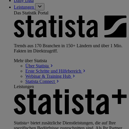
Daily Data
Leistungen
Das Statistik Portal
Trends aus 170 Branchen in 150+ Ländern und über 1 Mio.
Fakten im Direktzugriff.
Mehr über Statista
Über
Statista
Erste Schritte und
Hilfebereich
Webinar & Training
Hub
Statista
Connect
Leistungen
Statista+ bietet zusätzliche Dienstleistungen, die auf Ihre
spezifischen Bedürfnisse zugeschnitten sind. Als Ihr Partner