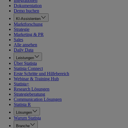
Integrationen
Dokumentation
Demo buchen
KI-Assistenten
Marktforschung
Strategie
Marketing & PR
Sales
Alle ansehen
Daily Data
Leistungen
Über Statista
Statista Connect
Erste Schritte und Hilfebereich
Webinar & Training Hub
Statista+
Research Lösungen
Strategieberatung
Communication Lösungen
Statista R
Lösungen
Warum Statista
Branche