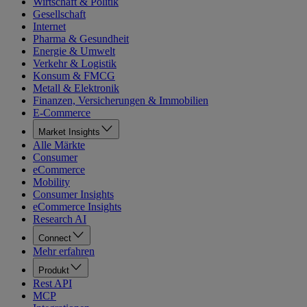
Wirtschaft & Politik
Gesellschaft
Internet
Pharma & Gesundheit
Energie & Umwelt
Verkehr & Logistik
Konsum & FMCG
Metall & Elektronik
Finanzen, Versicherungen & Immobilien
E-Commerce
Market Insights
Alle Märkte
Consumer
eCommerce
Mobility
Consumer Insights
eCommerce Insights
Research AI
Connect
Mehr erfahren
Produkt
Rest API
MCP