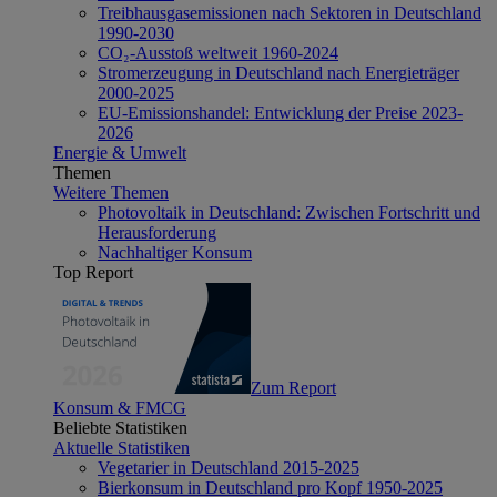
Treibhausgasemissionen nach Sektoren in Deutschland
1990-2030
CO₂-Ausstoß weltweit 1960-2024
Stromerzeugung in Deutschland nach Energieträger
2000-2025
EU-Emissionshandel: Entwicklung der Preise 2023-
2026
Energie & Umwelt
Themen
Weitere Themen
Photovoltaik in Deutschland: Zwischen Fortschritt und
Herausforderung
Nachhaltiger Konsum
Top Report
Zum Report
Konsum & FMCG
Beliebte Statistiken
Aktuelle Statistiken
Vegetarier in Deutschland 2015-2025
Bierkonsum in Deutschland pro Kopf 1950-2025