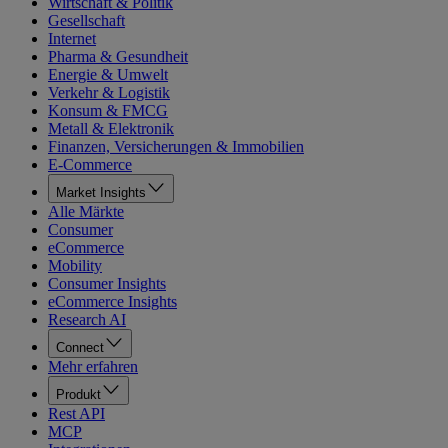
Wirtschaft & Politik
Gesellschaft
Internet
Pharma & Gesundheit
Energie & Umwelt
Verkehr & Logistik
Konsum & FMCG
Metall & Elektronik
Finanzen, Versicherungen & Immobilien
E-Commerce
Market Insights
Alle Märkte
Consumer
eCommerce
Mobility
Consumer Insights
eCommerce Insights
Research AI
Connect
Mehr erfahren
Produkt
Rest API
MCP