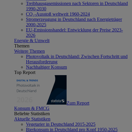
Treibhausgasemissionen nach Sektoren in Deutschland
1990-2030
CO₂-Ausstoß weltweit 1960-2024
Stromerzeugung in Deutschland nach Energieträger
2000-2025
EU-Emissionshandel: Entwicklung der Preise 2023-
2026
Energie & Umwelt
Themen
Weitere Themen
Photovoltaik in Deutschland: Zwischen Fortschritt und
Herausforderung
Nachhaltiger Konsum
Top Report
Zum Report
Konsum & FMCG
Beliebte Statistiken
Aktuelle Statistiken
Vegetarier in Deutschland 2015-2025
Bierkonsum in Deutschland pro Kopf 1950-2025