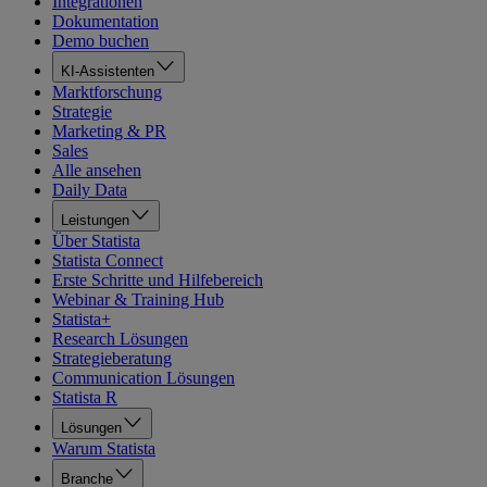
Integrationen
Dokumentation
Demo buchen
KI-Assistenten
Marktforschung
Strategie
Marketing & PR
Sales
Alle ansehen
Daily Data
Leistungen
Über Statista
Statista Connect
Erste Schritte und Hilfebereich
Webinar & Training Hub
Statista+
Research Lösungen
Strategieberatung
Communication Lösungen
Statista R
Lösungen
Warum Statista
Branche