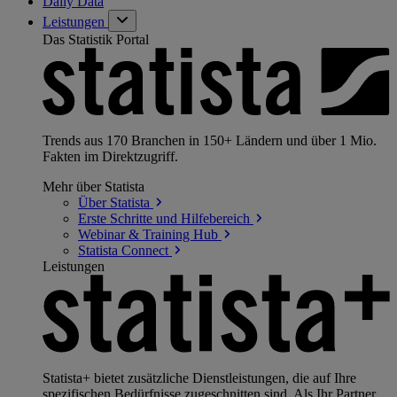
Daily Data
Leistungen
Das Statistik Portal
Trends aus 170 Branchen in 150+ Ländern und über 1 Mio.
Fakten im Direktzugriff.
Mehr über Statista
Über
Statista
Erste Schritte und
Hilfebereich
Webinar & Training
Hub
Statista
Connect
Leistungen
Statista+ bietet zusätzliche Dienstleistungen, die auf Ihre
spezifischen Bedürfnisse zugeschnitten sind. Als Ihr Partner