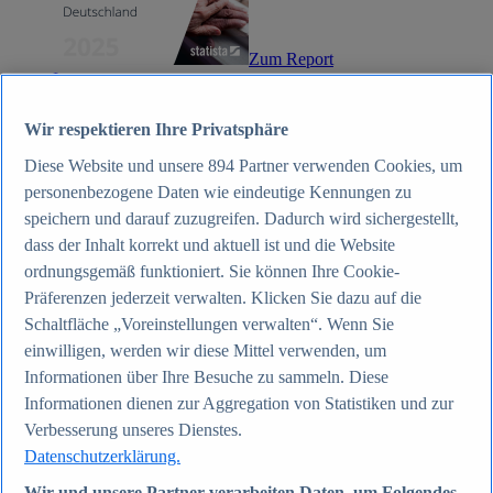
Zum Report
Internet
Beliebte Statistiken
Aktuelle Statistiken
Wir respektieren Ihre Privatsphäre
Anzahl der Social-Media-Nutzer weltweit 2012-2025
Social Networks mit den meisten Nutzern weltweit
Diese Website und unsere
894
Partner verwenden Cookies, um
2025
personenbezogene Daten wie eindeutige Kennungen zu
Soziale Netzwerke in Deutschland nach Generationen
2025
speichern und darauf zuzugreifen. Dadurch wird sichergestellt,
Instagram - Nutzung nach Alter und Geschlecht in
dass der Inhalt korrekt und aktuell ist und die Website
Deutschland 2025
ordnungsgemäß funktioniert. Sie können Ihre Cookie-
Podcasts - Nutzung 2016-2025
Internet
Präferenzen jederzeit verwalten. Klicken Sie dazu auf die
Themen
Schaltfläche „Voreinstellungen verwalten“. Wenn Sie
Weitere Themen
einwilligen, werden wir diese Mittel verwenden, um
Social Media - Daten & Fakten
TikTok - Daten & Fakten
Informationen über Ihre Besuche zu sammeln. Diese
Top Report
Informationen dienen zur Aggregation von Statistiken und zur
Verbesserung unseres Dienstes.
Datenschutzerklärung.
Wir und unsere Partner verarbeiten Daten, um Folgendes