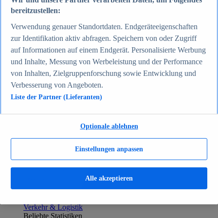
Zum Report
bereitzustellen:
Gesellschaft
Beliebte Statistiken
Verwendung genauer Standortdaten. Endgeräteeigenschaften
Aktuelle Statistiken
zur Identifikation aktiv abfragen. Speichern von oder Zugriff
Bevölkerung Deutschlands nach relevanten
auf Informationen auf einem Endgerät. Personalisierte Werbung
Altersgruppen 2024
Die reichsten Menschen der Welt 2026
und Inhalte, Messung von Werbeleistung und der Performance
Empfänger von Arbeitslosengeld II / Sozialgeld /
von Inhalten, Zielgruppenforschung sowie Entwicklung und
Bürgergeld in Deutschland 2005-2025
Verbesserung von Angeboten.
Ausländer in Deutschland nach Nationalität 2025
Demografie: Altersstruktur in Deutschland 2024
Liste der Partner (Lieferanten)
Gesellschaft
Themen
Weitere Themen
Optionale ablehnen
Demografischer Wandel - Daten & Fakten
Jugendkriminalität in Deutschland - Daten & Fakten
Top Report
Einstellungen anpassen
Alle akzeptieren
Zum Report
Verkehr & Logistik
Beliebte Statistiken