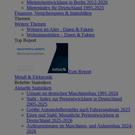
Mietpreisentwicklung in Berlin 2012-2026
Mietenindex für Deutschland 1995-2025
Finanzen, Versicherungen & Immobilien
Themen
Weitere Themen
Wohnen im Alter - Daten & Fakten
Wohnimmobilien – Daten & Fakten
Top Report
Zum Report
Metall & Elektronik
Beliebte Statistiken
Aktuelle Statistiken
Umsatz im deutschen Maschinenbau 1991-2024
Stahl - Index zur Preisentwicklung in Deutschland
2005-2025
Größte Automobilhersteller nach Fahrzeugabsatz 2025
Eisen und Stahl: Monatliche Preisentwicklung in
Deutschland 2025-2026
Auftragseingang im Maschinen- und Anlagenbau 2024-
2026