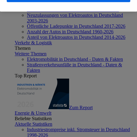
Aktuelle Statistiken
Anzahl Elektroautos in Deutschland 2006-2026
Neuzulassungen von Elektroautos in Deutschland
2003-2026
Öffentliche Ladepunkte in Deutschland 2017-2026
Anzahl der Autos in Deutschland 1960-2026
Anteil von Elektroautos in Deutschland 2014-2026
Verkehr & Logistik
Themen
Weitere Themen
Elektromobilität in Deutschland - Daten & Fakten
Straßenverkehrsunfälle in Deutschland - Daten &
Fakten
Top Report
Zum Report
Energie & Umwelt
Beliebte Statistiken
Aktuelle Statistiken
Industriestrompreise inkl. Stromsteuer in Deutschland
1998-2026