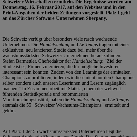
Schweizer Wirtschaft zu ermitteln. Die Ergebnisse wurden am
Donnerstag, 16. Februar 2017, auf den Websites und in den
Print-Ausgaben der beiden Zeitungen vorgestellt. Platz 1 geht
an das Zürcher Software-Unternehmen Sherpany.
Die Schweiz verfügt über besonders viele rasch wachsende
Unternehmen. Die
Handelszeitung
und
Le Temps
tragen mit einer
exklusiven, neu lancierten Studie dazu bei, mehr über die
wachstumsstärksten Schweizer Unternehmen herauszufinden.
Stefan Barmettler, Chefredaktor der
Handelszeitung
: "Ziel der
Studie ist es, Firmen zu eruieren, die für mögliche Investoren
interessant sein könnten. Zudem von den Learnings der ermittelten
Champions zu profitieren, indem wir diese nicht nur den Champions
selber, sondern auch unseren Leserinnen und Lesern zugänglich
machen." In Zusammenarbeit mit Statista, einem der weltweit
führenden Statistikportale und renommierten
Marktforschungsinstitut, haben die
Handelszeitung
und
Le Temps
erstmals die 55 "Schweizer Wachstums-Champions" ermittelt und
gekürt.
Auf Platz 1 der 55 wachstumsstärksten Unternehmen liegt die
Software-Anbieterin Sherpany aus Zürich. Das Startup verzeichnete