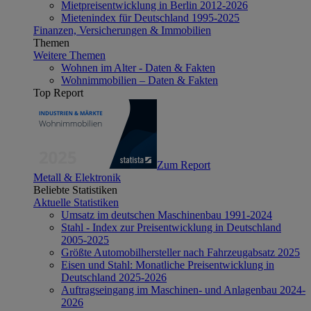
Mietpreisentwicklung in Berlin 2012-2026
Mietenindex für Deutschland 1995-2025
Finanzen, Versicherungen & Immobilien
Themen
Weitere Themen
Wohnen im Alter - Daten & Fakten
Wohnimmobilien – Daten & Fakten
Top Report
Zum Report
Metall & Elektronik
Beliebte Statistiken
Aktuelle Statistiken
Umsatz im deutschen Maschinenbau 1991-2024
Stahl - Index zur Preisentwicklung in Deutschland
2005-2025
Größte Automobilhersteller nach Fahrzeugabsatz 2025
Eisen und Stahl: Monatliche Preisentwicklung in
Deutschland 2025-2026
Auftragseingang im Maschinen- und Anlagenbau 2024-
2026