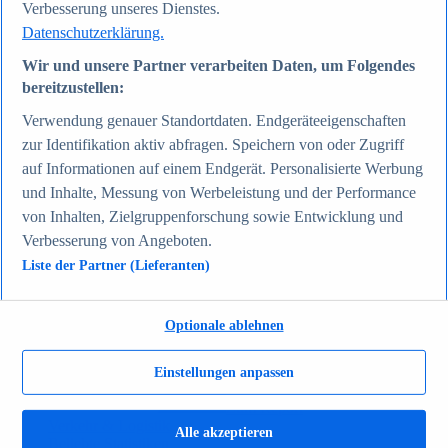
Verbesserung unseres Dienstes.
Zum Report
Datenschutzerklärung.
Gesellschaft
Beliebte Statistiken
Wir und unsere Partner verarbeiten Daten, um Folgendes
Aktuelle Statistiken
bereitzustellen:
Bevölkerung Deutschlands nach relevanten
Altersgruppen 2024
Verwendung genauer Standortdaten. Endgeräteeigenschaften
Die reichsten Menschen der Welt 2026
Empfänger von Arbeitslosengeld II / Sozialgeld /
zur Identifikation aktiv abfragen. Speichern von oder Zugriff
Bürgergeld in Deutschland 2005-2025
auf Informationen auf einem Endgerät. Personalisierte Werbung
Ausländer in Deutschland nach Nationalität 2025
und Inhalte, Messung von Werbeleistung und der Performance
Demografie: Altersstruktur in Deutschland 2024
Gesellschaft
von Inhalten, Zielgruppenforschung sowie Entwicklung und
Themen
Verbesserung von Angeboten.
Weitere Themen
Liste der Partner (Lieferanten)
Demografischer Wandel - Daten & Fakten
Jugendkriminalität in Deutschland - Daten & Fakten
Top Report
Optionale ablehnen
Einstellungen anpassen
Zum Report
Verkehr & Logistik
Alle akzeptieren
Beliebte Statistiken