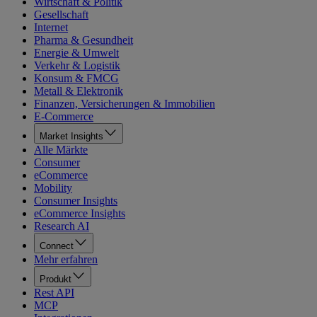
Wirtschaft & Politik
Gesellschaft
Internet
Pharma & Gesundheit
Energie & Umwelt
Verkehr & Logistik
Konsum & FMCG
Metall & Elektronik
Finanzen, Versicherungen & Immobilien
E-Commerce
Market Insights
Alle Märkte
Consumer
eCommerce
Mobility
Consumer Insights
eCommerce Insights
Research AI
Connect
Mehr erfahren
Produkt
Rest API
MCP