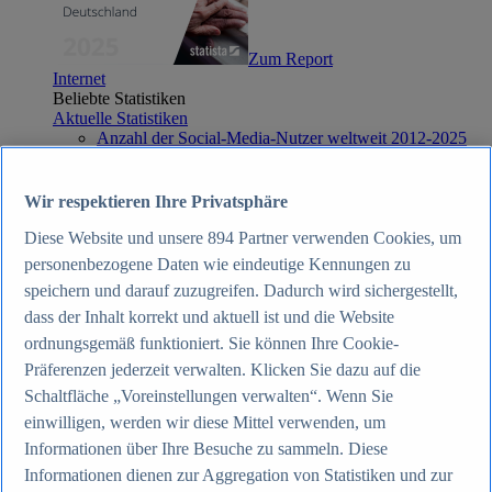
Zum Report
Internet
Beliebte Statistiken
Aktuelle Statistiken
Anzahl der Social-Media-Nutzer weltweit 2012-2025
Social Networks mit den meisten Nutzern weltweit
2025
Soziale Netzwerke in Deutschland nach Generationen
Wir respektieren Ihre Privatsphäre
2025
Instagram - Nutzung nach Alter und Geschlecht in
Diese Website und unsere
894
Partner verwenden Cookies, um
Deutschland 2025
personenbezogene Daten wie eindeutige Kennungen zu
Podcasts - Nutzung 2016-2025
speichern und darauf zuzugreifen. Dadurch wird sichergestellt,
Internet
Themen
dass der Inhalt korrekt und aktuell ist und die Website
Weitere Themen
ordnungsgemäß funktioniert. Sie können Ihre Cookie-
Social Media - Daten & Fakten
Präferenzen jederzeit verwalten. Klicken Sie dazu auf die
TikTok - Daten & Fakten
Top Report
Schaltfläche „Voreinstellungen verwalten“. Wenn Sie
einwilligen, werden wir diese Mittel verwenden, um
Informationen über Ihre Besuche zu sammeln. Diese
Informationen dienen zur Aggregation von Statistiken und zur