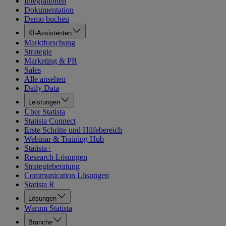
Integrationen
Dokumentation
Demo buchen
KI-Assistenten
Marktforschung
Strategie
Marketing & PR
Sales
Alle ansehen
Daily Data
Leistungen
Über Statista
Statista Connect
Erste Schritte und Hilfebereich
Webinar & Training Hub
Statista+
Research Lösungen
Strategieberatung
Communication Lösungen
Statista R
Lösungen
Warum Statista
Branche