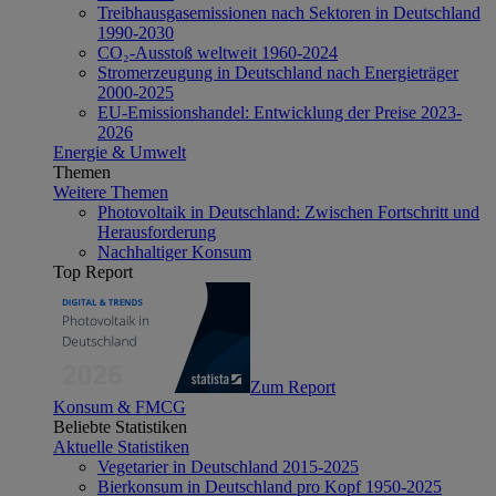
Treibhausgasemissionen nach Sektoren in Deutschland
1990-2030
CO₂-Ausstoß weltweit 1960-2024
Stromerzeugung in Deutschland nach Energieträger
2000-2025
EU-Emissionshandel: Entwicklung der Preise 2023-
2026
Energie & Umwelt
Themen
Weitere Themen
Photovoltaik in Deutschland: Zwischen Fortschritt und
Herausforderung
Nachhaltiger Konsum
Top Report
Zum Report
Konsum & FMCG
Beliebte Statistiken
Aktuelle Statistiken
Vegetarier in Deutschland 2015-2025
Bierkonsum in Deutschland pro Kopf 1950-2025