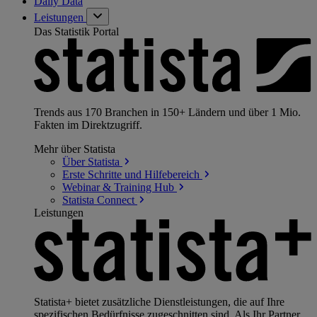
Daily Data
Leistungen
Das Statistik Portal
Trends aus 170 Branchen in 150+ Ländern und über 1 Mio.
Fakten im Direktzugriff.
Mehr über Statista
Über
Statista
Erste Schritte und
Hilfebereich
Webinar & Training
Hub
Statista
Connect
Leistungen
Statista+ bietet zusätzliche Dienstleistungen, die auf Ihre
spezifischen Bedürfnisse zugeschnitten sind. Als Ihr Partner