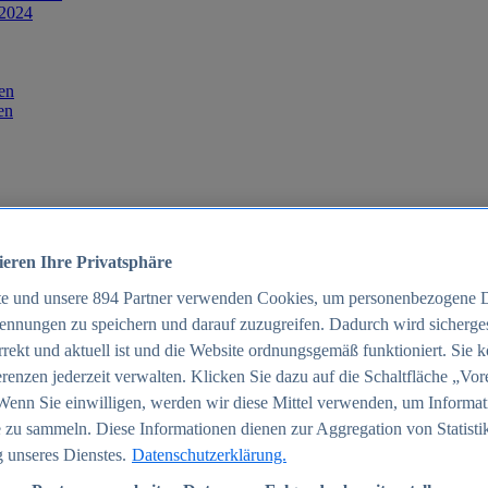
 2024
en
en
ieren Ihre Privatsphäre
te und unsere
894
Partner verwenden Cookies, um personenbezogene 
ennungen zu speichern und darauf zuzugreifen. Dadurch wird sichergest
orrekt und aktuell ist und die Website ordnungsgemäß funktioniert. Sie 
025
renzen jederzeit verwalten. Klicken Sie dazu auf die Schaltfläche „Vor
schland 2025
Wenn Sie einwilligen, werden wir diese Mittel verwenden, um Informat
 zu sammeln. Diese Informationen dienen zur Aggregation von Statisti
 unseres Dienstes.
Datenschutzerklärung.