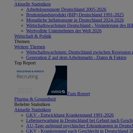
Aktuelle Statistiken
Arbeitslosenquote Deutschland 2005-2026
Bruttoinlandsprodukt (BIP) Deutschland 1991-2025
Monatliche Inflationsrate in Deutschland 2024-2026
Wirtschaftswachstum Deutschland - Veränderung des B
Wertvollste Unternehmen der Welt 2026
Wirtschaft & Politik
Themen
Weitere Themen
Wirtschaftswachstum: Deutschland zwischen Rezession 
Generation Z auf dem Arbeitsmarkt - Daten & Fakten
Top Report
Zum Report
Pharma & Gesundheit
Beliebte Statistiken
Aktuelle Statistiken
GKV - Entwicklung Krankenstand 1991-2026
Lebenserwartung in Deutschland bei Geburt nach Gesch
AU-Tage aufgrund psychischer Erkrankungen in Deutsc
GKV - Krankenstand nach Geschlecht in Deutschland 