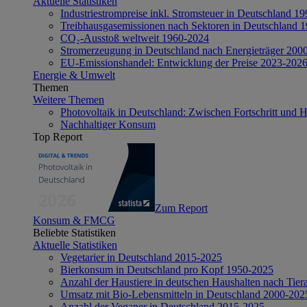
Aktuelle Statistiken
Industriestrompreise inkl. Stromsteuer in Deutschland 1
Treibhausgasemissionen nach Sektoren in Deutschland 
CO₂-Ausstoß weltweit 1960-2024
Stromerzeugung in Deutschland nach Energieträger 200
EU-Emissionshandel: Entwicklung der Preise 2023-202
Energie & Umwelt
Themen
Weitere Themen
Photovoltaik in Deutschland: Zwischen Fortschritt und 
Nachhaltiger Konsum
Top Report
Zum Report
Konsum & FMCG
Beliebte Statistiken
Aktuelle Statistiken
Vegetarier in Deutschland 2015-2025
Bierkonsum in Deutschland pro Kopf 1950-2025
Anzahl der Haustiere in deutschen Haushalten nach Tier
Umsatz mit Bio-Lebensmitteln in Deutschland 2000-202
Anzahl der Veganer in Deutschland 2015-2025