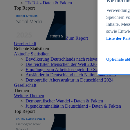
Wir und uns
TikTok - Daten & Fakten
Top Report
Verwendung g
Speichern vo
Inhalte, Mes
sowie Entwi
Zum Report
Liste der Par
Gesellschaft
Beliebte Statistiken
Aktuelle Statistiken
Bevölkerung Deutschlands nach relevanten Altersgrupp
Optionale ab
Die reichsten Menschen der Welt 2026
Empfänger von Arbeitslosengeld II / Sozialgeld / Bürge
Ausländer in Deutschland nach Nationalität 2025
Demografie: Altersstruktur in Deutschland 2024
Gesellschaft
Themen
Weitere Themen
Demografischer Wandel - Daten & Fakten
Jugendkriminalität in Deutschland - Daten & Fakten
Top Report