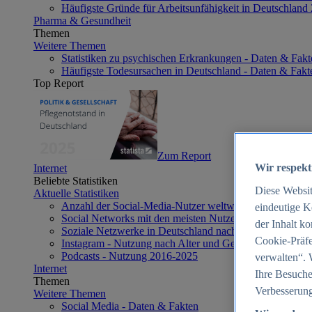
Häufigste Gründe für Arbeitsunfähigkeit in Deutschland
Pharma & Gesundheit
Themen
Weitere Themen
Statistiken zu psychischen Erkrankungen - Daten & Fakt
Häufigste Todesursachen in Deutschland - Daten & Fakt
Top Report
Zum Report
Wir respekt
Internet
Beliebte Statistiken
Diese Websi
Aktuelle Statistiken
Anzahl der Social-Media-Nutzer weltweit 2012-2025
eindeutige K
Social Networks mit den meisten Nutzern weltweit 2025
der Inhalt k
Soziale Netzwerke in Deutschland nach Generationen 2
Cookie-Präfe
Instagram - Nutzung nach Alter und Geschlecht in Deut
Podcasts - Nutzung 2016-2025
verwalten“. 
Internet
Ihre Besuche
Themen
Verbesserung
Weitere Themen
Social Media - Daten & Fakten