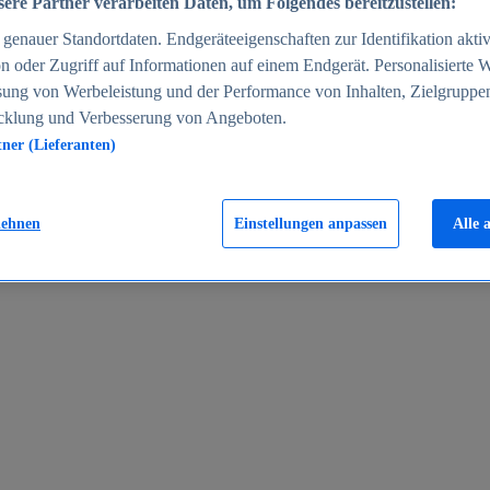
ere Partner verarbeiten Daten, um Folgendes bereitzustellen:
enauer Standortdaten. Endgeräteeigenschaften zur Identifikation aktiv
n oder Zugriff auf Informationen auf einem Endgerät. Personalisierte
sung von Werbeleistung und der Performance von Inhalten, Zielgruppe
cklung und Verbesserung von Angeboten.
tner (Lieferanten)
en 2024
lehnen
Einstellungen anpassen
Alle 
rgeld in Deutschland 2005-2025