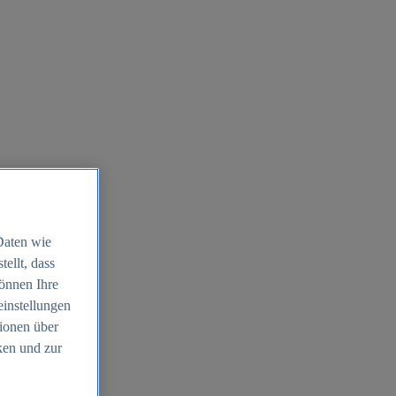
Daten wie
ellt, dass
können Ihre
einstellungen
ionen über
ken und zur