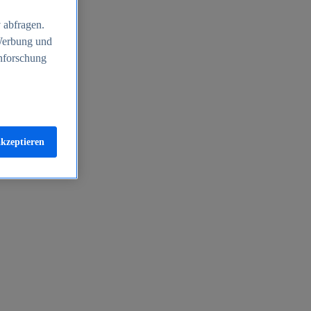
 abfragen.
 Werbung und
nforschung
akzeptieren