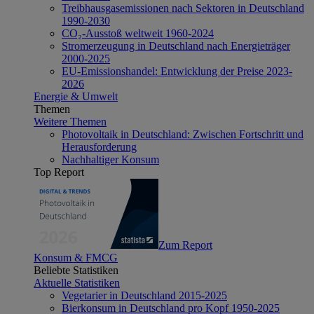
Treibhausgasemissionen nach Sektoren in Deutschland
1990-2030
CO₂-Ausstoß weltweit 1960-2024
Stromerzeugung in Deutschland nach Energieträger
2000-2025
EU-Emissionshandel: Entwicklung der Preise 2023-
2026
Energie & Umwelt
Themen
Weitere Themen
Photovoltaik in Deutschland: Zwischen Fortschritt und
Herausforderung
Nachhaltiger Konsum
Top Report
Zum Report
Konsum & FMCG
Beliebte Statistiken
Aktuelle Statistiken
Vegetarier in Deutschland 2015-2025
Bierkonsum in Deutschland pro Kopf 1950-2025