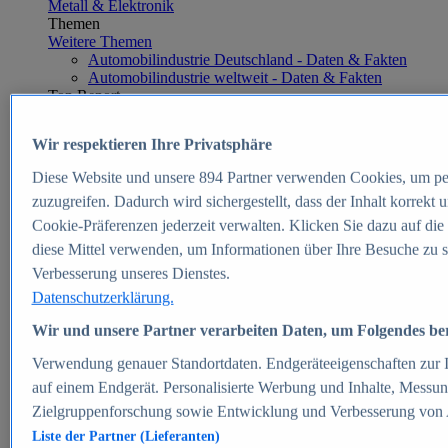
Metall & Elektronik
Themen
Weitere Themen
Automobilindustrie Deutschland - Daten & Fakten
Automobilindustrie weltweit - Daten & Fakten
Top Report
Wir respektieren Ihre Privatsphäre
Diese Website und unsere
894
Partner verwenden Cookies, um pe
Zum Report
zuzugreifen. Dadurch wird sichergestellt, dass der Inhalt korrekt
E-commerce
Cookie-Präferenzen jederzeit verwalten. Klicken Sie dazu auf die
Beliebte Statistiken
diese Mittel verwenden, um Informationen über Ihre Besuche zu s
Aktuelle Statistiken
E-Commerce - Entwicklung des Umsatzes in
Verbesserung unseres Dienstes.
Deutschland 1999-2025
Datenschutzerklärung.
Umsatz von Amazon in Deutschland und weltweit
2010-2025
Wir und unsere Partner verarbeiten Daten, um Folgendes bere
B2C-E-Commerce: Top-50 Online Shops in
Deutschland 2024
Verwendung genauer Standortdaten. Endgeräteeigenschaften zur Id
Marktanteile von Online-Zahlungsverfahren in
auf einem Endgerät. Personalisierte Werbung und Inhalte, Messu
Deutschland 2024
Zielgruppenforschung sowie Entwicklung und Verbesserung von
Umsatzstarke Warengruppen im Online-Handel in
Deutschland 2023-2025
Liste der Partner (Lieferanten)