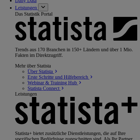
Daily Data
Leistungen
Das Statistik Portal
Trends aus 170 Branchen in 150+ Ländern und über 1 Mio.
Fakten im Direktzugriff.
Mehr über Statista
Über
Statista
Erste Schritte und
Hilfebereich
Webinar & Training
Hub
Statista
Connect
Leistungen
Statista+ bietet zusätzliche Dienstleistungen, die auf Ihre
spezifischen Bedürfnisse zugeschnitten sind. Als Ihr Partner