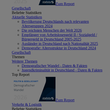
Zum Report
Gesellschaft
Beliebte Statistiken
Aktuelle Statistiken
Bevölkerung Deutschlands nach relevanten
Altersgruppen 2024
Die reichsten Menschen der Welt 2026
Empfänger von Arbeitslosengeld II / Sozialgeld /
Bürgergeld in Deutschland 2005-2025
Ausländer in Deutschland nach Nationalität 2025
Demografie: Altersstruktur in Deutschland 2024
Gesellschaft
Themen
Weitere Themen
Demografischer Wandel - Daten & Fakten
Jugendkriminalität in Deutschland - Daten & Fakten
Top Report
Zum Report
Verkehr & Logistik
Beliebte Statistiken