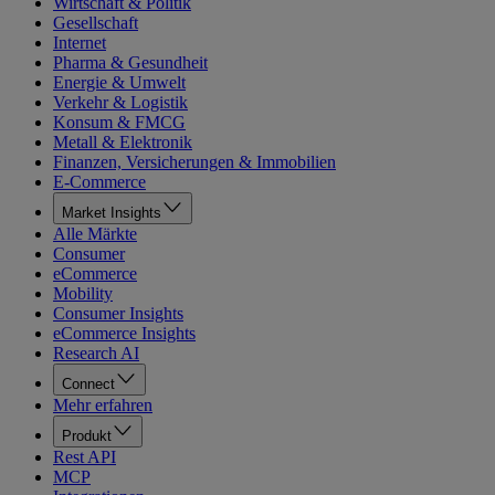
Wirtschaft & Politik
Gesellschaft
Internet
Pharma & Gesundheit
Energie & Umwelt
Verkehr & Logistik
Konsum & FMCG
Metall & Elektronik
Finanzen, Versicherungen & Immobilien
E-Commerce
Market Insights
Alle Märkte
Consumer
eCommerce
Mobility
Consumer Insights
eCommerce Insights
Research AI
Connect
Mehr erfahren
Produkt
Rest API
MCP