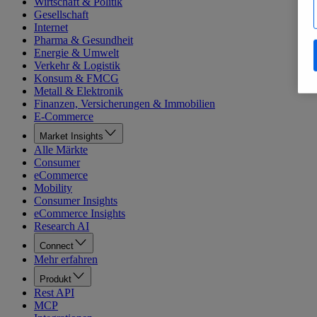
Wirtschaft & Politik
Gesellschaft
Internet
Pharma & Gesundheit
Energie & Umwelt
Verkehr & Logistik
Konsum & FMCG
Metall & Elektronik
Finanzen, Versicherungen & Immobilien
E-Commerce
Market Insights
Alle Märkte
Consumer
eCommerce
Mobility
Consumer Insights
eCommerce Insights
Research AI
Connect
Mehr erfahren
Produkt
Rest API
MCP