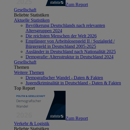
Zum Report
Gesellschaft
Beliebte Statistiken
Aktuelle Statistiken
Bevölkerung Deutschlands nach relevanten
Altersgruppen 2024
Die reichsten Menschen der Welt 2026
Empfänger von Arbeitslosengeld II / Sozialgeld /
Bürgergeld in Deutschland 2005-2025
Ausländer in Deutschland nach Nationalität 2025
Demografie: Altersstruktur in Deutschland 2024
Gesellschaft
Themen
Weitere Themen
Demografischer Wandel - Daten & Fakten
Jugendkriminalität in Deutschland - Daten & Fakten
Top Report
Zum Report
Verkehr & Logistik
Beliebte Statistiken