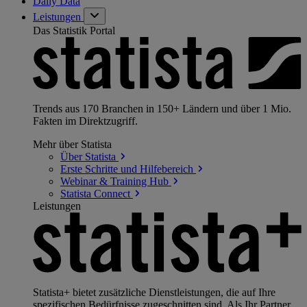
Daily Data
Leistungen
Das Statistik Portal
Trends aus 170 Branchen in 150+ Ländern und über 1 Mio.
Fakten im Direktzugriff.
Mehr über Statista
Über
Statista
Erste Schritte und
Hilfebereich
Webinar & Training
Hub
Statista
Connect
Leistungen
Statista+ bietet zusätzliche Dienstleistungen, die auf Ihre
spezifischen Bedürfnisse zugeschnitten sind. Als Ihr Partner