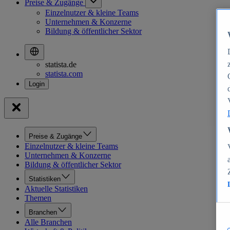
Preise & Zugänge
Einzelnutzer & kleine Teams
Unternehmen & Konzerne
Bildung & öffentlicher Sektor
statista.de
statista.com
Preise & Zugänge
Einzelnutzer & kleine Teams
Unternehmen & Konzerne
Bildung & öffentlicher Sektor
Statistiken
Aktuelle Statistiken
Themen
Branchen
Alle Branchen