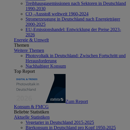
Treibhausgasemissionen nach Sektoren in Deutschland
1990-2030
CO₂-Ausstoß weltweit 1960-2024
Stromerzeugung in Deutschland nach Energieträger
2000-2025
EU-Emissionshandel: Entwicklung der Preise 2023-
2026
Energie & Umwelt
Themen
Weitere Themen
Photovoltaik in Deutschland: Zwischen Fortschritt und
Herausforderung
Nachhaltiger Konsum
Top Report
Zum Report
Konsum & FMCG
Beliebte Statistiken
Aktuelle Statistiken
Vegetarier in Deutschland 2015-2025
Bierkonsum in Deutschland pro Kopf 1950-2025