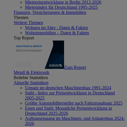
Mietpreisentwicklung in Berlin 2012-2026
Mietenindex für Deutschland 1995-2025
Finanzen, Versicherungen & Immobilien
Themen
Weitere Themen
Wohnen im Alter - Daten & Fakten
Wohnimmobilien – Daten & Fakten
Top Report
Zum Report
Metall & Elektronik
Beliebte Statistiken
Aktuelle Statistiken
Umsatz im deutschen Maschinenbau 1991-2024
Stahl - Index zur Preisentwicklung in Deutschland
2005-2025
Größte Automobilhersteller nach Fahrzeugabsatz 2025
Eisen und Stahl: Monatliche Preisentwicklung in
Deutschland 2025-2026
Auftragseingang im Maschinen- und Anlagenbau 2024-
2026