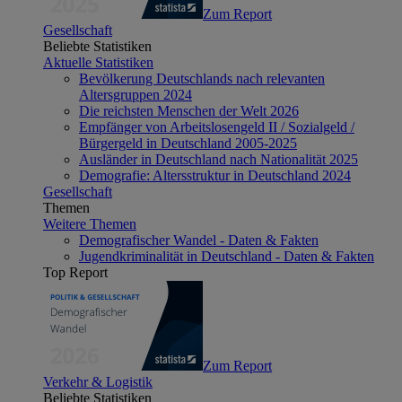
Zum Report
Gesellschaft
Beliebte Statistiken
Aktuelle Statistiken
Bevölkerung Deutschlands nach relevanten
Altersgruppen 2024
Die reichsten Menschen der Welt 2026
Empfänger von Arbeitslosengeld II / Sozialgeld /
Bürgergeld in Deutschland 2005-2025
Ausländer in Deutschland nach Nationalität 2025
Demografie: Altersstruktur in Deutschland 2024
Gesellschaft
Themen
Weitere Themen
Demografischer Wandel - Daten & Fakten
Jugendkriminalität in Deutschland - Daten & Fakten
Top Report
Zum Report
Verkehr & Logistik
Beliebte Statistiken