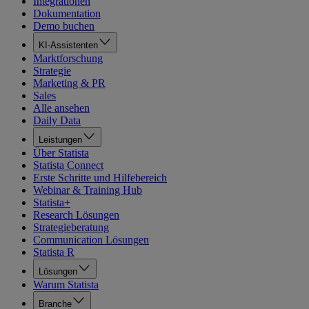
Integrationen
Dokumentation
Demo buchen
KI-Assistenten
Marktforschung
Strategie
Marketing & PR
Sales
Alle ansehen
Daily Data
Leistungen
Über Statista
Statista Connect
Erste Schritte und Hilfebereich
Webinar & Training Hub
Statista+
Research Lösungen
Strategieberatung
Communication Lösungen
Statista R
Lösungen
Warum Statista
Branche