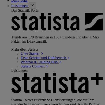
Daily Data
Leistungen
Das Statistik Portal
Trends aus 170 Branchen in 150+ Ländern und über 1 Mio.
Fakten im Direktzugriff.
Mehr über Statista
Über
Statista
Erste Schritte und
Hilfebereich
Webinar & Training
Hub
Statista
Connect
Leistungen
Statista+ bietet zusätzliche Dienstleistungen, die auf Ihre
spezifischen Bedürfnisse zugeschnitten sind. Als Ihr Partner