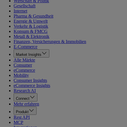
Wirtschaft & Politik
Gesellschaft
Internet
Pharma & Gesundheit
Energie & Umwelt
Verkehr & Logistik
Konsum & FMCG
Metall & Elektronik
Finanzen, Versicherungen & Immobilien
E-Commerce
Market Insights
Alle Märkte
Consumer
eCommerce
Mobility
Consumer Insights
eCommerce Insights
Research AI
Connect
Mehr erfahren
Produkt
Rest API
MCP