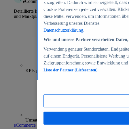
eCommerce Insights
zuzugreifen. Dadurch wird sichergestellt, dass 
Cookie-Präferenzen jederzeit verwalten. Klick
Detaillierte Informationen zu mehr als 39.000 Online-Shops
und Marktplätzen
diese Mittel verwenden, um Informationen über
Verbesserung unseres Dienstes.
Datenschutzerklärung.
Wir und unsere Partner verarbeiten Daten, 
Verwendung genauer Standortdaten. Endgeräteei
auf einem Endgerät. Personalisierte Werbung 
Zielgruppenforschung sowie Entwicklung und
70+
KPIs pro Shop
Liste der Partner (Lieferanten)
Umsatzanalysen und -prognosen
eCommerce Insights entdecken