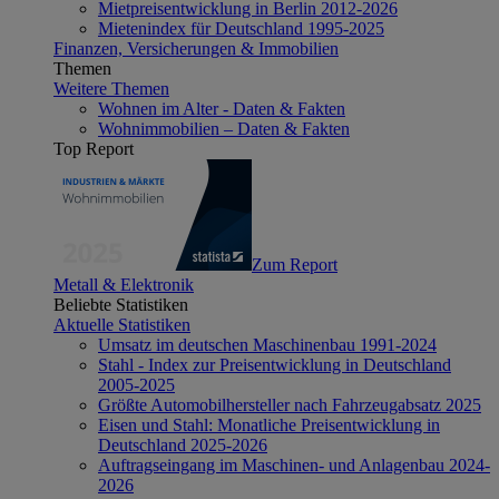
Mietpreisentwicklung in Berlin 2012-2026
Mietenindex für Deutschland 1995-2025
Finanzen, Versicherungen & Immobilien
Themen
Weitere Themen
Wohnen im Alter - Daten & Fakten
Wohnimmobilien – Daten & Fakten
Top Report
Zum Report
Metall & Elektronik
Beliebte Statistiken
Aktuelle Statistiken
Umsatz im deutschen Maschinenbau 1991-2024
Stahl - Index zur Preisentwicklung in Deutschland
2005-2025
Größte Automobilhersteller nach Fahrzeugabsatz 2025
Eisen und Stahl: Monatliche Preisentwicklung in
Deutschland 2025-2026
Auftragseingang im Maschinen- und Anlagenbau 2024-
2026