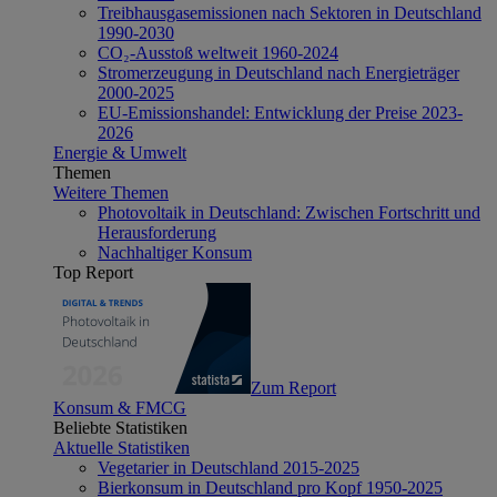
Treibhausgasemissionen nach Sektoren in Deutschland
1990-2030
CO₂-Ausstoß weltweit 1960-2024
Stromerzeugung in Deutschland nach Energieträger
2000-2025
EU-Emissionshandel: Entwicklung der Preise 2023-
2026
Energie & Umwelt
Themen
Weitere Themen
Photovoltaik in Deutschland: Zwischen Fortschritt und
Herausforderung
Nachhaltiger Konsum
Top Report
Zum Report
Konsum & FMCG
Beliebte Statistiken
Aktuelle Statistiken
Vegetarier in Deutschland 2015-2025
Bierkonsum in Deutschland pro Kopf 1950-2025