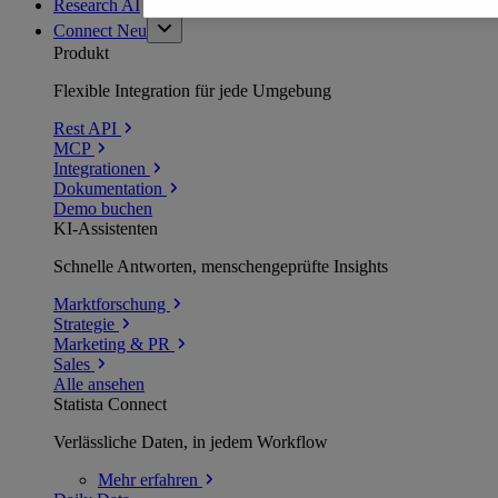
Research AI
Connect
Neu
Produkt
Flexible Integration für jede Umgebung
Rest API
MCP
Integrationen
Dokumentation
Demo buchen
KI-Assistenten
Schnelle Antworten, menschengeprüfte Insights
Marktforschung
Strategie
Marketing & PR
Sales
Alle ansehen
Statista Connect
Verlässliche Daten, in jedem Workflow
Mehr
erfahren