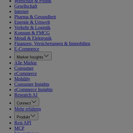
Wirtschaft & Politik
Gesellschaft
Internet
Pharma & Gesundheit
Energie & Umwelt
Verkehr & Logistik
Konsum & FMCG
Metall & Elektronik
Finanzen, Versicherungen & Immobilien
E-Commerce
Market Insights
Alle Märkte
Consumer
eCommerce
Mobility
Consumer Insights
eCommerce Insights
Research AI
Connect
Mehr erfahren
Produkt
Rest API
MCP