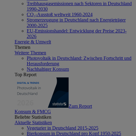
Treibhausgasemissionen nach Sektoren in Deutschland
1990-2030
CO₂-Ausstoß weltweit 1960-2024
Stromerzeugung in Deutschland nach Energieträger
2000-2025
EU-Emissionshandel: Entwicklung der Preise 2023-
2026
Energie & Umwelt
Themen
Weitere Themen
Photovoltaik in Deutschland: Zwischen Fortschritt und
Herausforderung
Nachhaltiger Konsum
Top Report
Zum Report
Konsum & FMCG
Beliebte Statistiken
Aktuelle Statistiken
Vegetarier in Deutschland 2015-2025
Bierkonsum in Deutschland pro Kopf 1950-2025