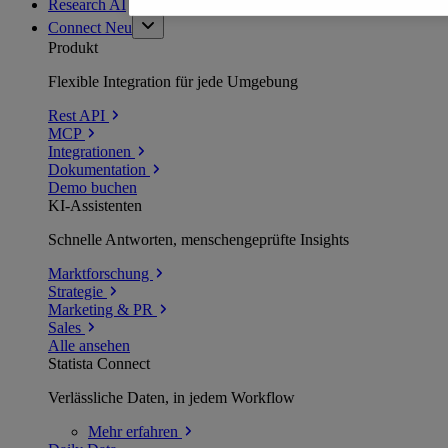
Research AI
Connect
Neu
Produkt
Flexible Integration für jede Umgebung
Rest API
MCP
Integrationen
Dokumentation
Demo buchen
KI-Assistenten
Schnelle Antworten, menschengeprüfte Insights
Marktforschung
Strategie
Marketing & PR
Sales
Alle ansehen
Statista Connect
Verlässliche Daten, in jedem Workflow
Mehr
erfahren