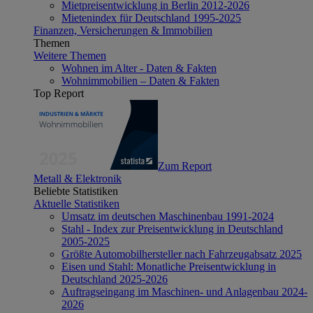
Mietpreisentwicklung in Berlin 2012-2026
Mietenindex für Deutschland 1995-2025
Finanzen, Versicherungen & Immobilien
Themen
Weitere Themen
Wohnen im Alter - Daten & Fakten
Wohnimmobilien – Daten & Fakten
Top Report
Zum Report
Metall & Elektronik
Beliebte Statistiken
Aktuelle Statistiken
Umsatz im deutschen Maschinenbau 1991-2024
Stahl - Index zur Preisentwicklung in Deutschland
2005-2025
Größte Automobilhersteller nach Fahrzeugabsatz 2025
Eisen und Stahl: Monatliche Preisentwicklung in
Deutschland 2025-2026
Auftragseingang im Maschinen- und Anlagenbau 2024-
2026