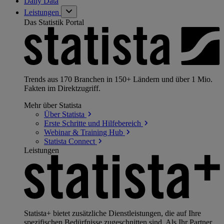
Daily Data
Leistungen
Das Statistik Portal
Trends aus 170 Branchen in 150+ Ländern und über 1 Mio.
Fakten im Direktzugriff.
Mehr über Statista
Über
Statista
Erste Schritte und
Hilfebereich
Webinar & Training
Hub
Statista
Connect
Leistungen
Statista+ bietet zusätzliche Dienstleistungen, die auf Ihre
spezifischen Bedürfnisse zugeschnitten sind. Als Ihr Partner