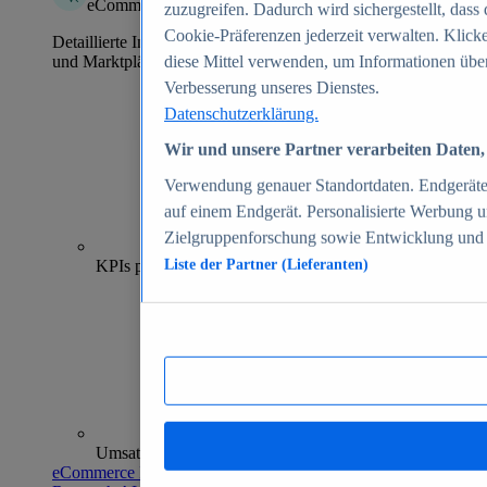
eCommerce Insights
zuzugreifen. Dadurch wird sichergestellt, dass 
Cookie-Präferenzen jederzeit verwalten. Klick
Detaillierte Informationen zu mehr als 39.000 Online-Shops
und Marktplätzen
diese Mittel verwenden, um Informationen über
Verbesserung unseres Dienstes.
Datenschutzerklärung.
Wir und unsere Partner verarbeiten Daten, 
Verwendung genauer Standortdaten. Endgeräteei
auf einem Endgerät. Personalisierte Werbung 
Zielgruppenforschung sowie Entwicklung und
70+
KPIs pro Shop
Liste der Partner (Lieferanten)
Umsatzanalysen und -prognosen
eCommerce Insights entdecken