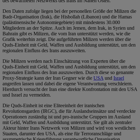
des bewaffneten Netzwerks des Irans im Nahen Osten.
Den Daten zufolge liegen bei der personellen Größe der Milizen die
Badr-Organisation (Irak), die Hisbollah (Libanon) und die Hamas
(palästinensische Autonomiegebiete) mit mindestens 30.000
Mitgliedern an der Spitze. Auch im Jemen, dem Irak, in Syrien und
Bahrain gibt es Milizen, die vom Iran unterstützt werden, wie die
Grafik weiterhin zeigt. Die aufgeführten Milizen werden über die
Quds‑Einheit mit Geld, Waffen und Ausbildung unterstützt, um den
regionalen Einfluss des Irans auszuweiten.
Die Milizen werden nach Einschätzung von Experten über die
Quds‑Einheit mit Geld, Waffen und Ausbildung unterstützt, um den
regionalen Einfluss des Iran auszuweiten. Durch diese so genannte
Proxy‑Strategie kann der Iran Gegner wie die
USA
und
Israel
angreifen lassen und dabei die eigene Verantwortung verschleiern.
Hierdurch versucht der Iran eine direkte Konfrontation mit den USA
und Israel zu vermeiden.
Die Quds‑Einheit ist eine Eliteeinheit der iranischen
Revolutionsgarden (IRGC), die für Auslandseinsätze und verdeckte
Operationen zuständig ist und pro‑iranische Gruppen im Ausland
mit Geld, Waffen und Ausbildung unterstützt.​ Sie gilt als zentraler
Akteur hinter Irans Netzwerk von Milizen und wird von westlichen
Staaten, darunter den USA, als eine für Terroranschläge und
asymmetrische Kriegsführung verantwortliche Organisation