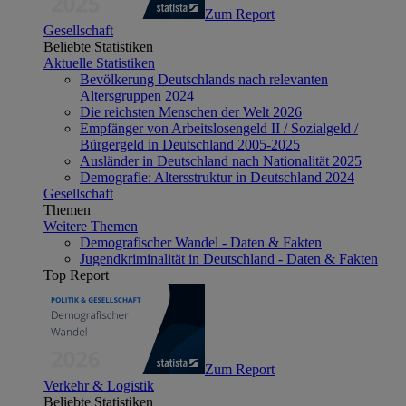
Zum Report
Gesellschaft
Beliebte Statistiken
Aktuelle Statistiken
Bevölkerung Deutschlands nach relevanten
Altersgruppen 2024
Die reichsten Menschen der Welt 2026
Empfänger von Arbeitslosengeld II / Sozialgeld /
Bürgergeld in Deutschland 2005-2025
Ausländer in Deutschland nach Nationalität 2025
Demografie: Altersstruktur in Deutschland 2024
Gesellschaft
Themen
Weitere Themen
Demografischer Wandel - Daten & Fakten
Jugendkriminalität in Deutschland - Daten & Fakten
Top Report
Zum Report
Verkehr & Logistik
Beliebte Statistiken