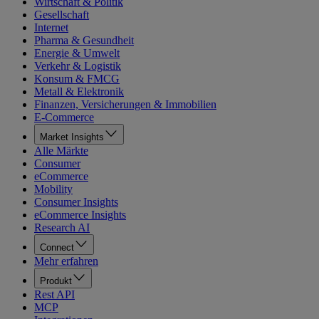
Wirtschaft & Politik
Gesellschaft
Internet
Pharma & Gesundheit
Energie & Umwelt
Verkehr & Logistik
Konsum & FMCG
Metall & Elektronik
Finanzen, Versicherungen & Immobilien
E-Commerce
Market Insights
Alle Märkte
Consumer
eCommerce
Mobility
Consumer Insights
eCommerce Insights
Research AI
Connect
Mehr erfahren
Produkt
Rest API
MCP