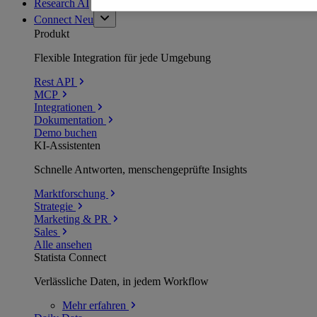
Research AI
Connect
Neu
Produkt
Flexible Integration für jede Umgebung
Rest API
MCP
Integrationen
Dokumentation
Demo buchen
KI-Assistenten
Schnelle Antworten, menschengeprüfte Insights
Marktforschung
Strategie
Marketing & PR
Sales
Alle ansehen
Statista Connect
Verlässliche Daten, in jedem Workflow
Mehr
erfahren