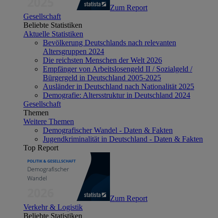
Zum Report
Gesellschaft
Beliebte Statistiken
Aktuelle Statistiken
Bevölkerung Deutschlands nach relevanten
Altersgruppen 2024
Die reichsten Menschen der Welt 2026
Empfänger von Arbeitslosengeld II / Sozialgeld /
Bürgergeld in Deutschland 2005-2025
Ausländer in Deutschland nach Nationalität 2025
Demografie: Altersstruktur in Deutschland 2024
Gesellschaft
Themen
Weitere Themen
Demografischer Wandel - Daten & Fakten
Jugendkriminalität in Deutschland - Daten & Fakten
Top Report
Zum Report
Verkehr & Logistik
Beliebte Statistiken