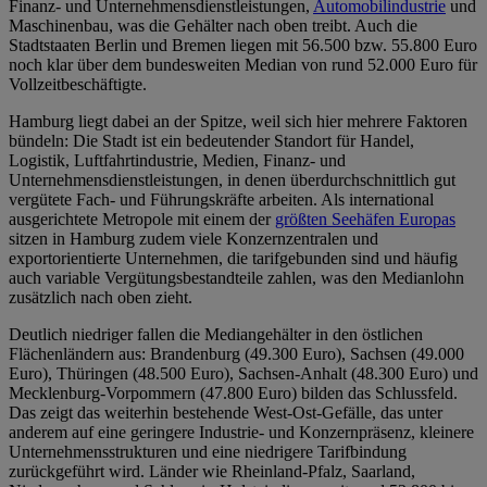
Finanz- und Unternehmensdienstleistungen,
Automobilindustrie
und
Maschinenbau, was die Gehälter nach oben treibt. Auch die
Stadtstaaten Berlin und Bremen liegen mit 56.500 bzw. 55.800 Euro
noch klar über dem bundesweiten Median von rund 52.000 Euro für
Vollzeitbeschäftigte.​
Hamburg liegt dabei an der Spitze, weil sich hier mehrere Faktoren
bündeln: Die Stadt ist ein bedeutender Standort für Handel,
Logistik, Luftfahrtindustrie, Medien, Finanz- und
Unternehmensdienstleistungen, in denen überdurchschnittlich gut
vergütete Fach- und Führungskräfte arbeiten. Als international
ausgerichtete Metropole mit einem der
größten Seehäfen Europas
sitzen in Hamburg zudem viele Konzernzentralen und
exportorientierte Unternehmen, die tarifgebunden sind und häufig
auch variable Vergütungsbestandteile zahlen, was den Medianlohn
zusätzlich nach oben zieht.
Deutlich niedriger fallen die Mediangehälter in den östlichen
Flächenländern aus: Brandenburg (49.300 Euro), Sachsen (49.000
Euro), Thüringen (48.500 Euro), Sachsen-Anhalt (48.300 Euro) und
Mecklenburg-Vorpommern (47.800 Euro) bilden das Schlussfeld.
Das zeigt das weiterhin bestehende West-Ost-Gefälle, das unter
anderem auf eine geringere Industrie- und Konzernpräsenz, kleinere
Unternehmensstrukturen und eine niedrigere Tarifbindung
zurückgeführt wird. Länder wie Rheinland-Pfalz, Saarland,