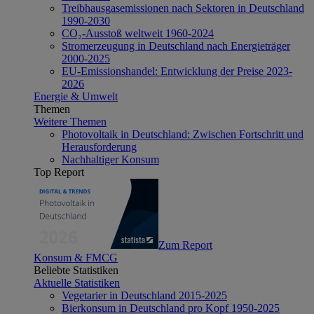
Treibhausgasemissionen nach Sektoren in Deutschland
1990-2030
CO₂-Ausstoß weltweit 1960-2024
Stromerzeugung in Deutschland nach Energieträger
2000-2025
EU-Emissionshandel: Entwicklung der Preise 2023-
2026
Energie & Umwelt
Themen
Weitere Themen
Photovoltaik in Deutschland: Zwischen Fortschritt und
Herausforderung
Nachhaltiger Konsum
Top Report
Zum Report
Konsum & FMCG
Beliebte Statistiken
Aktuelle Statistiken
Vegetarier in Deutschland 2015-2025
Bierkonsum in Deutschland pro Kopf 1950-2025