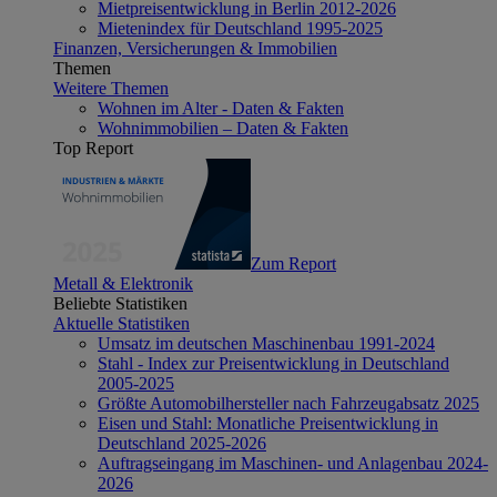
Mietpreisentwicklung in Berlin 2012-2026
Mietenindex für Deutschland 1995-2025
Finanzen, Versicherungen & Immobilien
Themen
Weitere Themen
Wohnen im Alter - Daten & Fakten
Wohnimmobilien – Daten & Fakten
Top Report
Zum Report
Metall & Elektronik
Beliebte Statistiken
Aktuelle Statistiken
Umsatz im deutschen Maschinenbau 1991-2024
Stahl - Index zur Preisentwicklung in Deutschland
2005-2025
Größte Automobilhersteller nach Fahrzeugabsatz 2025
Eisen und Stahl: Monatliche Preisentwicklung in
Deutschland 2025-2026
Auftragseingang im Maschinen- und Anlagenbau 2024-
2026