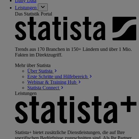
Daily Data
Leistungen
Das Statistik Portal
Trends aus 170 Branchen in 150+ Ländern und über 1 Mio.
Fakten im Direktzugriff.
Mehr über Statista
Über
Statista
Erste Schritte und
Hilfebereich
Webinar & Training
Hub
Statista
Connect
Leistungen
Statista+ bietet zusätzliche Dienstleistungen, die auf Ihre
spezifischen Bedürfnisse zugeschnitten sind. Als Ihr Partner