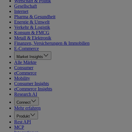
Wirtschaft & Politik
Gesellschaft
Internet
Pharma & Gesundheit
Energie & Umwelt
Verkehr & Logistik
Konsum & FMCG
Metall & Elektronik
Finanzen, Versicherungen & Immobilien
E-Commerce
Market Insights
Alle Märkte
Consumer
eCommerce
Mobility
Consumer Insights
eCommerce Insights
Research AI
Connect
Mehr erfahren
Produkt
Rest API
MCP