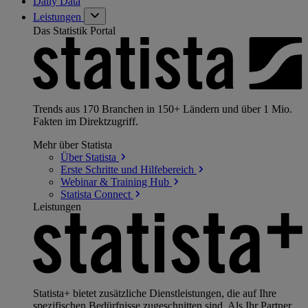
Daily Data
Leistungen
Das Statistik Portal
Trends aus 170 Branchen in 150+ Ländern und über 1 Mio.
Fakten im Direktzugriff.
Mehr über Statista
Über
Statista
Erste Schritte und
Hilfebereich
Webinar & Training
Hub
Statista
Connect
Leistungen
Statista+ bietet zusätzliche Dienstleistungen, die auf Ihre
spezifischen Bedürfnisse zugeschnitten sind. Als Ihr Partner