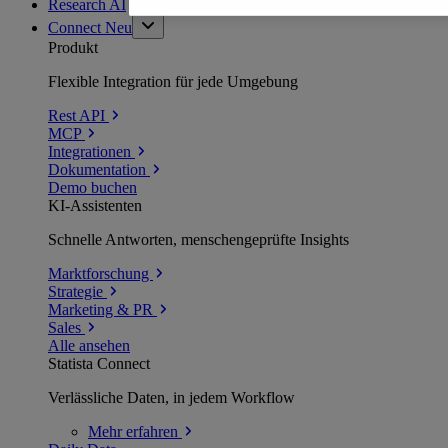
Research AI
Connect
Neu
Produkt
Flexible Integration für jede Umgebung
Rest API
MCP
Integrationen
Dokumentation
Demo buchen
KI-Assistenten
Schnelle Antworten, menschengeprüfte Insights
Marktforschung
Strategie
Marketing & PR
Sales
Alle ansehen
Statista Connect
Verlässliche Daten, in jedem Workflow
Mehr
erfahren