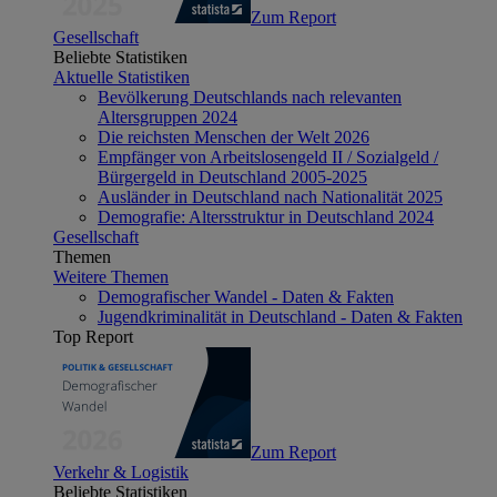
Zum Report
Gesellschaft
Beliebte Statistiken
Aktuelle Statistiken
Bevölkerung Deutschlands nach relevanten
Altersgruppen 2024
Die reichsten Menschen der Welt 2026
Empfänger von Arbeitslosengeld II / Sozialgeld /
Bürgergeld in Deutschland 2005-2025
Ausländer in Deutschland nach Nationalität 2025
Demografie: Altersstruktur in Deutschland 2024
Gesellschaft
Themen
Weitere Themen
Demografischer Wandel - Daten & Fakten
Jugendkriminalität in Deutschland - Daten & Fakten
Top Report
Zum Report
Verkehr & Logistik
Beliebte Statistiken