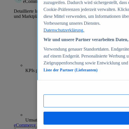
eCommerce Insights
zuzugreifen. Dadurch wird sichergestellt, dass 
Cookie-Präferenzen jederzeit verwalten. Klick
Detaillierte Informationen zu mehr als 39.000 Online-Shops
und Marktplätzen
diese Mittel verwenden, um Informationen über
Verbesserung unseres Dienstes.
Datenschutzerklärung.
Wir und unsere Partner verarbeiten Daten, 
Verwendung genauer Standortdaten. Endgeräteei
auf einem Endgerät. Personalisierte Werbung 
Zielgruppenforschung sowie Entwicklung und
70+
KPIs pro Shop
Liste der Partner (Lieferanten)
Umsatzanalysen und -prognosen
eCommerce Insights entdecken