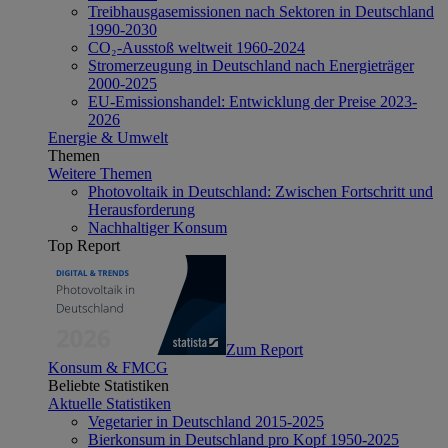
Treibhausgasemissionen nach Sektoren in Deutschland
1990-2030
CO₂-Ausstoß weltweit 1960-2024
Stromerzeugung in Deutschland nach Energieträger
2000-2025
EU-Emissionshandel: Entwicklung der Preise 2023-
2026
Energie & Umwelt
Themen
Weitere Themen
Photovoltaik in Deutschland: Zwischen Fortschritt und
Herausforderung
Nachhaltiger Konsum
Top Report
Zum Report
Konsum & FMCG
Beliebte Statistiken
Aktuelle Statistiken
Vegetarier in Deutschland 2015-2025
Bierkonsum in Deutschland pro Kopf 1950-2025