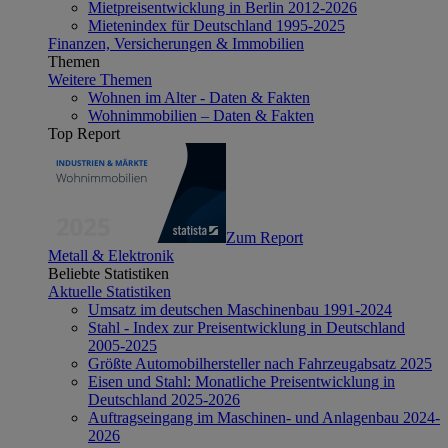
Mietpreisentwicklung in Berlin 2012-2026
Mietenindex für Deutschland 1995-2025
Finanzen, Versicherungen & Immobilien
Themen
Weitere Themen
Wohnen im Alter - Daten & Fakten
Wohnimmobilien – Daten & Fakten
Top Report
Zum Report
Metall & Elektronik
Beliebte Statistiken
Aktuelle Statistiken
Umsatz im deutschen Maschinenbau 1991-2024
Stahl - Index zur Preisentwicklung in Deutschland
2005-2025
Größte Automobilhersteller nach Fahrzeugabsatz 2025
Eisen und Stahl: Monatliche Preisentwicklung in
Deutschland 2025-2026
Auftragseingang im Maschinen- und Anlagenbau 2024-
2026