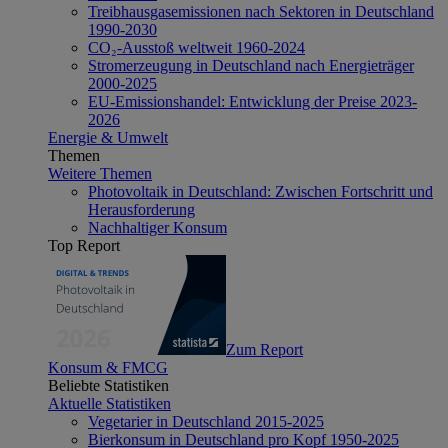
Treibhausgasemissionen nach Sektoren in Deutschland
1990-2030
CO₂-Ausstoß weltweit 1960-2024
Stromerzeugung in Deutschland nach Energieträger
2000-2025
EU-Emissionshandel: Entwicklung der Preise 2023-
2026
Energie & Umwelt
Themen
Weitere Themen
Photovoltaik in Deutschland: Zwischen Fortschritt und
Herausforderung
Nachhaltiger Konsum
Top Report
Zum Report
Konsum & FMCG
Beliebte Statistiken
Aktuelle Statistiken
Vegetarier in Deutschland 2015-2025
Bierkonsum in Deutschland pro Kopf 1950-2025