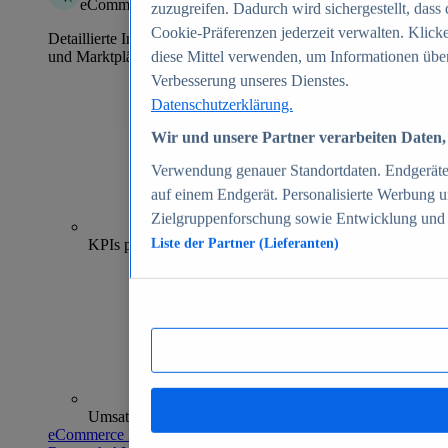
eCommerce Insights
zuzugreifen. Dadurch wird sichergestellt, dass 
Cookie-Präferenzen jederzeit verwalten. Klick
Detaillierte Informationen zu mehr als 39.000 Online-Shops
und Marktplätzen
diese Mittel verwenden, um Informationen über
Verbesserung unseres Dienstes.
Datenschutzerklärung.
Wir und unsere Partner verarbeiten Daten, 
Verwendung genauer Standortdaten. Endgeräteei
auf einem Endgerät. Personalisierte Werbung 
Zielgruppenforschung sowie Entwicklung und
70+
KPIs pro Shop
Liste der Partner (Lieferanten)
Umsatzanalysen und -prognosen
eCommerce Insights entdecken