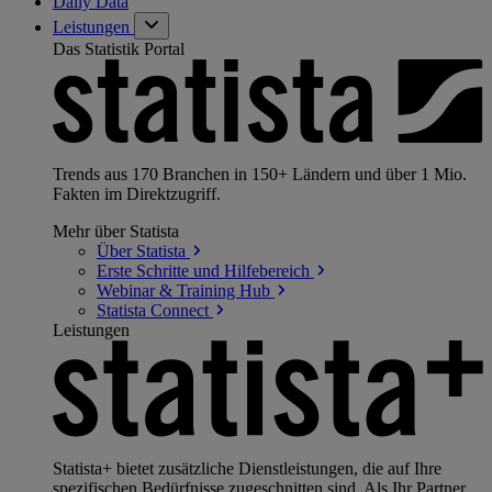
Daily Data
Leistungen
Das Statistik Portal
Trends aus 170 Branchen in 150+ Ländern und über 1 Mio.
Fakten im Direktzugriff.
Mehr über Statista
Über
Statista
Erste Schritte und
Hilfebereich
Webinar & Training
Hub
Statista
Connect
Leistungen
Statista+ bietet zusätzliche Dienstleistungen, die auf Ihre
spezifischen Bedürfnisse zugeschnitten sind. Als Ihr Partner