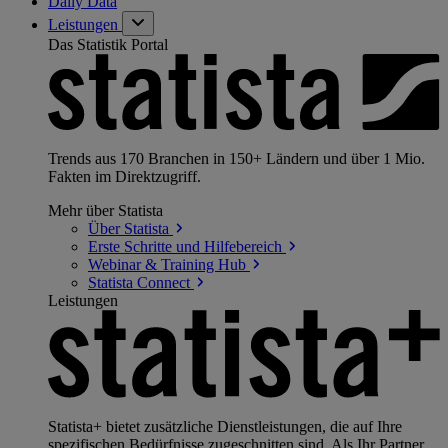
Daily Data
Leistungen
Das Statistik Portal
Trends aus 170 Branchen in 150+ Ländern und über 1 Mio.
Fakten im Direktzugriff.
Mehr über Statista
Über
Statista
Erste Schritte und
Hilfebereich
Webinar & Training
Hub
Statista
Connect
Leistungen
Statista+ bietet zusätzliche Dienstleistungen, die auf Ihre
spezifischen Bedürfnisse zugeschnitten sind. Als Ihr Partner