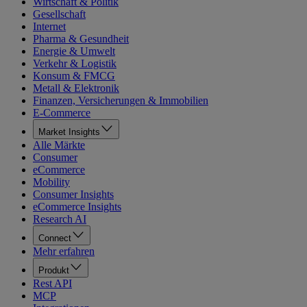
Wirtschaft & Politik
Gesellschaft
Internet
Pharma & Gesundheit
Energie & Umwelt
Verkehr & Logistik
Konsum & FMCG
Metall & Elektronik
Finanzen, Versicherungen & Immobilien
E-Commerce
Market Insights
Alle Märkte
Consumer
eCommerce
Mobility
Consumer Insights
eCommerce Insights
Research AI
Connect
Mehr erfahren
Produkt
Rest API
MCP