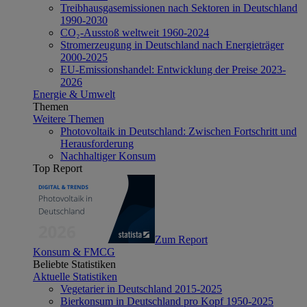
Treibhausgasemissionen nach Sektoren in Deutschland
1990-2030
CO₂-Ausstoß weltweit 1960-2024
Stromerzeugung in Deutschland nach Energieträger
2000-2025
EU-Emissionshandel: Entwicklung der Preise 2023-
2026
Energie & Umwelt
Themen
Weitere Themen
Photovoltaik in Deutschland: Zwischen Fortschritt und
Herausforderung
Nachhaltiger Konsum
Top Report
Zum Report
Konsum & FMCG
Beliebte Statistiken
Aktuelle Statistiken
Vegetarier in Deutschland 2015-2025
Bierkonsum in Deutschland pro Kopf 1950-2025