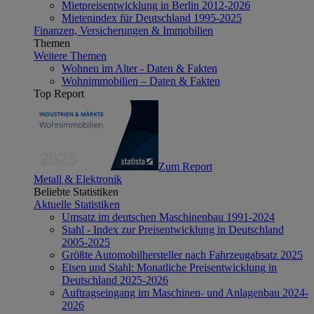
Mietpreisentwicklung in Berlin 2012-2026
Mietenindex für Deutschland 1995-2025
Finanzen, Versicherungen & Immobilien
Themen
Weitere Themen
Wohnen im Alter - Daten & Fakten
Wohnimmobilien – Daten & Fakten
Top Report
Zum Report
Metall & Elektronik
Beliebte Statistiken
Aktuelle Statistiken
Umsatz im deutschen Maschinenbau 1991-2024
Stahl - Index zur Preisentwicklung in Deutschland
2005-2025
Größte Automobilhersteller nach Fahrzeugabsatz 2025
Eisen und Stahl: Monatliche Preisentwicklung in
Deutschland 2025-2026
Auftragseingang im Maschinen- und Anlagenbau 2024-
2026