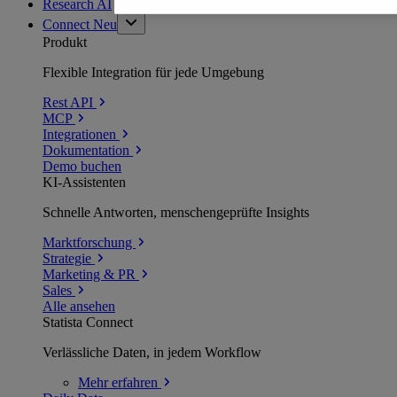
Research AI
Connect
Neu
Produkt
Flexible Integration für jede Umgebung
Rest API
MCP
Integrationen
Dokumentation
Demo buchen
KI-Assistenten
Schnelle Antworten, menschengeprüfte Insights
Marktforschung
Strategie
Marketing & PR
Sales
Alle ansehen
Statista Connect
Verlässliche Daten, in jedem Workflow
Mehr
erfahren