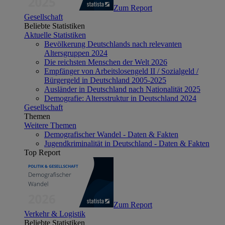
Zum Report
Gesellschaft
Beliebte Statistiken
Aktuelle Statistiken
Bevölkerung Deutschlands nach relevanten
Altersgruppen 2024
Die reichsten Menschen der Welt 2026
Empfänger von Arbeitslosengeld II / Sozialgeld /
Bürgergeld in Deutschland 2005-2025
Ausländer in Deutschland nach Nationalität 2025
Demografie: Altersstruktur in Deutschland 2024
Gesellschaft
Themen
Weitere Themen
Demografischer Wandel - Daten & Fakten
Jugendkriminalität in Deutschland - Daten & Fakten
Top Report
Zum Report
Verkehr & Logistik
Beliebte Statistiken