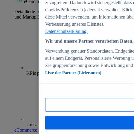
eCommerce Insights
zuzugreifen. Dadurch wird sichergestellt, dass 
Cookie-Präferenzen jederzeit verwalten. Klick
Detaillierte Informationen zu mehr als 39.000 Online-Shops
und Marktplätzen
diese Mittel verwenden, um Informationen über
Verbesserung unseres Dienstes.
Datenschutzerklärung.
Wir und unsere Partner verarbeiten Daten, 
Verwendung genauer Standortdaten. Endgeräteei
auf einem Endgerät. Personalisierte Werbung 
Zielgruppenforschung sowie Entwicklung und
70+
KPIs pro Shop
Liste der Partner (Lieferanten)
Umsatzanalysen und -prognosen
eCommerce Insights entdecken