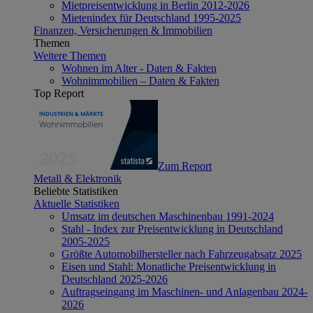
Mietpreisentwicklung in Berlin 2012-2026
Mietenindex für Deutschland 1995-2025
Finanzen, Versicherungen & Immobilien
Themen
Weitere Themen
Wohnen im Alter - Daten & Fakten
Wohnimmobilien – Daten & Fakten
Top Report
Zum Report
Metall & Elektronik
Beliebte Statistiken
Aktuelle Statistiken
Umsatz im deutschen Maschinenbau 1991-2024
Stahl - Index zur Preisentwicklung in Deutschland
2005-2025
Größte Automobilhersteller nach Fahrzeugabsatz 2025
Eisen und Stahl: Monatliche Preisentwicklung in
Deutschland 2025-2026
Auftragseingang im Maschinen- und Anlagenbau 2024-
2026