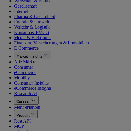
Wirtschaft & Politik
Gesellschaft
Internet
Pharma & Gesundheit
Energie & Umwelt
Verkehr & Logistik
Konsum & FMCG
Metall & Elektronik
Finanzen, Versicherungen & Immobilien
E-Commerce
Market Insights
Alle Märkte
Consumer
eCommerce
Mobility
Consumer Insights
eCommerce Insights
Research AI
Connect
Mehr erfahren
Produkt
Rest API
MCP