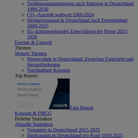
Treibhausgasemissionen nach Sektoren in Deutschland
1990-2030
CO₂-Ausstoß weltweit 1960-2024
Stromerzeugung in Deutschland nach Energieträger
2000-2025
EU-Emissionshandel: Entwicklung der Preise 2023-
2026
Energie & Umwelt
Themen
Weitere Themen
Photovoltaik in Deutschland: Zwischen Fortschritt und
Herausforderung
Nachhaltiger Konsum
Top Report
Zum Report
Konsum & FMCG
Beliebte Statistiken
Aktuelle Statistiken
Vegetarier in Deutschland 2015-2025
Bierkonsum in Deutschland pro Kopf 1950-2025