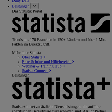
Daily Data
Leistungen
Das Statistik Portal
Trends aus 170 Branchen in 150+ Ländern und über 1 Mio.
Fakten im Direktzugriff.
Mehr über Statista
Über
Statista
Erste Schritte und
Hilfebereich
Webinar & Training
Hub
Statista
Connect
Leistungen
Statista+ bietet zusätzliche Dienstleistungen, die auf Ihre
spezifischen Bedürfnisse zugeschnitten sind. Als Ihr Partner