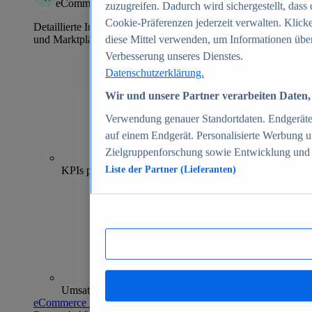
eCommerce Insights
zuzugreifen. Dadurch wird sichergestellt, dass 
Cookie-Präferenzen jederzeit verwalten. Klick
Detaillierte Informationen zu mehr als 39.000 Online-Shops
und Marktplätzen
diese Mittel verwenden, um Informationen über
Verbesserung unseres Dienstes.
Datenschutzerklärung.
Wir und unsere Partner verarbeiten Daten, 
Verwendung genauer Standortdaten. Endgeräteei
auf einem Endgerät. Personalisierte Werbung 
Zielgruppenforschung sowie Entwicklung und
70+
KPIs pro Shop
Liste der Partner (Lieferanten)
Umsatzanalysen und -prognosen
eCommerce Insights entdecken