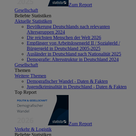
Zum Report
Gesellschaft
Beliebte Statistiken
Aktuelle Statistiken
Bevölkerung Deutschlands nach relevanten
Altersgruppen 2024
Die reichsten Menschen der Welt 2026
Empfänger von Arbeitslosengeld II / Sozialgeld /
Bürgergeld in Deutschland 2005-2025
Ausländer in Deutschland nach Nationalität 2025
Demografie: Altersstruktur in Deutschland 2024
Gesellschaft
Themen
Weitere Themen
Demografischer Wandel - Daten & Fakten
Jugendkriminalität in Deutschland - Daten & Fakten
Top Report
Zum Report
Verkehr & Logistik
Beliebte Statistiken