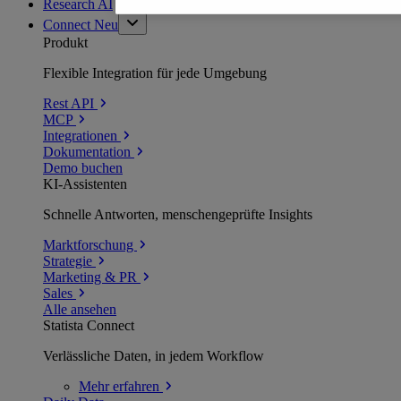
Research AI
Connect
Neu
Produkt
Flexible Integration für jede Umgebung
Rest API
MCP
Integrationen
Dokumentation
Demo buchen
KI-Assistenten
Schnelle Antworten, menschengeprüfte Insights
Marktforschung
Strategie
Marketing & PR
Sales
Alle ansehen
Statista Connect
Verlässliche Daten, in jedem Workflow
Mehr
erfahren