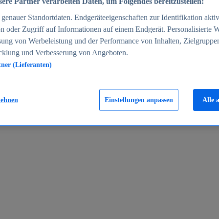
ere Partner verarbeiten Daten, um Folgendes bereitzustellen:
enauer Standortdaten. Endgeräteeigenschaften zur Identifikation aktiv
n oder Zugriff auf Informationen auf einem Endgerät. Personalisierte
sung von Werbeleistung und der Performance von Inhalten, Zielgruppe
cklung und Verbesserung von Angeboten.
tner (Lieferanten)
en 2024
lehnen
Einstellungen anpassen
Alle 
rgeld in Deutschland 2005-2025