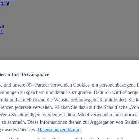
 2024
en
en
ieren Ihre Privatsphäre
te und unsere
894
Partner verwenden Cookies, um personenbezogene 
ennungen zu speichern und darauf zuzugreifen. Dadurch wird sichergest
orrekt und aktuell ist und die Website ordnungsgemäß funktioniert. Sie 
025
renzen jederzeit verwalten. Klicken Sie dazu auf die Schaltfläche „Vor
schland 2025
Wenn Sie einwilligen, werden wir diese Mittel verwenden, um Informat
 zu sammeln. Diese Informationen dienen zur Aggregation von Statisti
 unseres Dienstes.
Datenschutzerklärung.