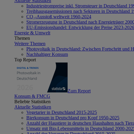
Aktuelle Statistiken
Industriestrompreise inkl. Stromsteuer in Deutschland 1
Treibhausgasemissionen nach Sektoren in Deutschland 
CO₂-Ausstoß weltweit 1960-2024
Stromerzeugung in Deutschland nach Energieträger 200
EU-Emissionshandel: Entwicklung der Preise 2023-202
Energie & Umwelt
Themen
Weitere Themen
Photovoltaik in Deutschland: Zwischen Fortschritt und 
Nachhaltiger Konsum
Top Report
Zum Report
Konsum & FMCG
Beliebte Statistiken
Aktuelle Statistiken
Vegetarier in Deutschland 2015-2025
Bierkonsum in Deutschland pro Kopf 1950-2025
Anzahl der Haustiere in deutschen Haushalten nach Tier
Umsatz mit Bio-Lebensmitteln in Deutschland 2000-202
Anzahl der Veganer in Deutschland 2015-2025