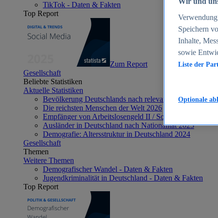
Wir und uns
TikTok - Daten & Fakten
Top Report
Verwendung g
Speichern vo
Inhalte, Mes
sowie Entwi
Zum Report
Liste der Par
Gesellschaft
Beliebte Statistiken
Aktuelle Statistiken
Bevölkerung Deutschlands nach relevanten Altersgrupp
Optionale ab
Die reichsten Menschen der Welt 2026
Empfänger von Arbeitslosengeld II / Sozialgeld / Bürge
Ausländer in Deutschland nach Nationalität 2025
Demografie: Altersstruktur in Deutschland 2024
Gesellschaft
Themen
Weitere Themen
Demografischer Wandel - Daten & Fakten
Jugendkriminalität in Deutschland - Daten & Fakten
Top Report