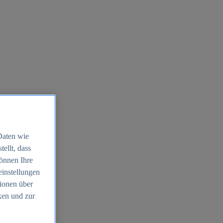
Daten wie
ellt, dass
können Ihre
einstellungen
ionen über
ken und zur