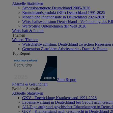
Aktuelle Statistiken
Arbeitslosenquote Deutschland 2005-2026
Bruttoinlandsprodukt (BIP) Deutschland 1991-2025
Monatliche Inflationsrate in Deutschland 2024-2026
Wirtschaftswachstum Deutschland - Veränderung des B
Wertvollste Unternehmen der Welt 2026
Wirtschaft & Politik
Themen
Weitere Themen
Wirtschaftswachstum: Deutschland zwischen Rezession 
Generation Z auf dem Arbeitsmarkt - Daten & Fakten
Top Report
Zum Report
Pharma & Gesundheit
Beliebte Statistiken
Aktuelle Statistiken
GKV - Entwicklung Krankenstand 1991-2026
Lebenserwartung in Deutschland bei Geburt nach Gesch
AU-Tage aufgrund psychischer Erkrankungen in Deutsc
GKV - Krankenstand nach Geschlecht in Deutschland 