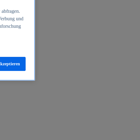
 abfragen.
 Werbung und
nforschung
akzeptieren