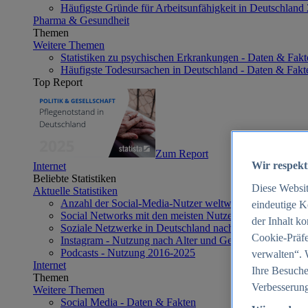
Häufigste Gründe für Arbeitsunfähigkeit in Deutschland
Pharma & Gesundheit
Themen
Weitere Themen
Statistiken zu psychischen Erkrankungen - Daten & Fakt
Häufigste Todesursachen in Deutschland - Daten & Fakt
Top Report
Zum Report
Wir respekt
Internet
Beliebte Statistiken
Diese Websi
Aktuelle Statistiken
Anzahl der Social-Media-Nutzer weltweit 2012-2025
eindeutige K
Social Networks mit den meisten Nutzern weltweit 2025
der Inhalt k
Soziale Netzwerke in Deutschland nach Generationen 2
Cookie-Präfe
Instagram - Nutzung nach Alter und Geschlecht in Deut
Podcasts - Nutzung 2016-2025
verwalten“. 
Internet
Ihre Besuche
Themen
Verbesserung
Weitere Themen
Social Media - Daten & Fakten