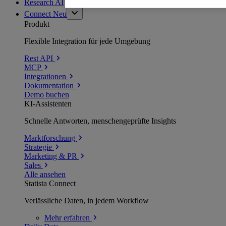
Research AI
Connect
Neu
Produkt
Flexible Integration für jede Umgebung
Rest API
MCP
Integrationen
Dokumentation
Demo buchen
KI-Assistenten
Schnelle Antworten, menschengeprüfte Insights
Marktforschung
Strategie
Marketing & PR
Sales
Alle ansehen
Statista Connect
Verlässliche Daten, in jedem Workflow
Mehr
erfahren