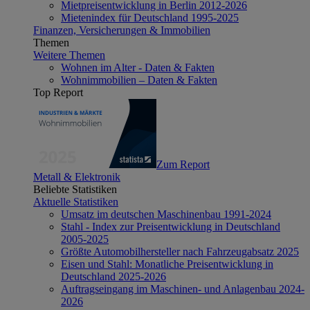
Mietpreisentwicklung in Berlin 2012-2026
Mietenindex für Deutschland 1995-2025
Finanzen, Versicherungen & Immobilien
Themen
Weitere Themen
Wohnen im Alter - Daten & Fakten
Wohnimmobilien – Daten & Fakten
Top Report
Zum Report
Metall & Elektronik
Beliebte Statistiken
Aktuelle Statistiken
Umsatz im deutschen Maschinenbau 1991-2024
Stahl - Index zur Preisentwicklung in Deutschland
2005-2025
Größte Automobilhersteller nach Fahrzeugabsatz 2025
Eisen und Stahl: Monatliche Preisentwicklung in
Deutschland 2025-2026
Auftragseingang im Maschinen- und Anlagenbau 2024-
2026