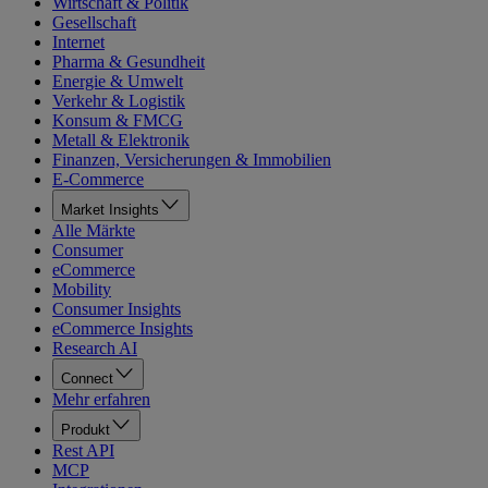
Wirtschaft & Politik
Gesellschaft
Internet
Pharma & Gesundheit
Energie & Umwelt
Verkehr & Logistik
Konsum & FMCG
Metall & Elektronik
Finanzen, Versicherungen & Immobilien
E-Commerce
Market Insights
Alle Märkte
Consumer
eCommerce
Mobility
Consumer Insights
eCommerce Insights
Research AI
Connect
Mehr erfahren
Produkt
Rest API
MCP