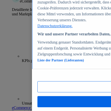
eCommerce Insights
zuzugreifen. Dadurch wird sichergestellt, dass 
Cookie-Präferenzen jederzeit verwalten. Klick
Detaillierte Informationen zu mehr als 39.000 Online-Shops
und Marktplätzen
diese Mittel verwenden, um Informationen über
Verbesserung unseres Dienstes.
Datenschutzerklärung.
Wir und unsere Partner verarbeiten Daten, 
Verwendung genauer Standortdaten. Endgeräteei
auf einem Endgerät. Personalisierte Werbung 
Zielgruppenforschung sowie Entwicklung und
70+
KPIs pro Shop
Liste der Partner (Lieferanten)
Umsatzanalysen und -prognosen
eCommerce Insights entdecken