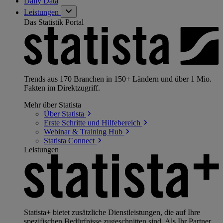
Daily Data
Leistungen
Das Statistik Portal
Trends aus 170 Branchen in 150+ Ländern und über 1 Mio.
Fakten im Direktzugriff.
Mehr über Statista
Über
Statista
Erste Schritte und
Hilfebereich
Webinar & Training
Hub
Statista
Connect
Leistungen
Statista+ bietet zusätzliche Dienstleistungen, die auf Ihre
spezifischen Bedürfnisse zugeschnitten sind. Als Ihr Partner