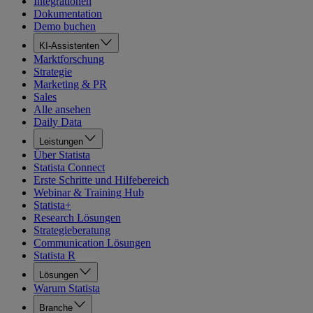
Integrationen
Dokumentation
Demo buchen
KI-Assistenten
Marktforschung
Strategie
Marketing & PR
Sales
Alle ansehen
Daily Data
Leistungen
Über Statista
Statista Connect
Erste Schritte und Hilfebereich
Webinar & Training Hub
Statista+
Research Lösungen
Strategieberatung
Communication Lösungen
Statista R
Lösungen
Warum Statista
Branche