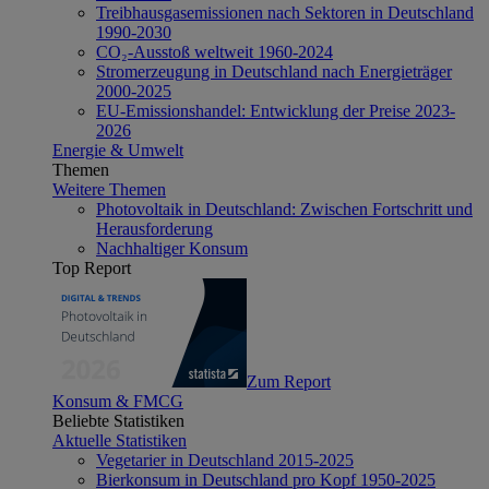
Treibhausgasemissionen nach Sektoren in Deutschland
1990-2030
CO₂-Ausstoß weltweit 1960-2024
Stromerzeugung in Deutschland nach Energieträger
2000-2025
EU-Emissionshandel: Entwicklung der Preise 2023-
2026
Energie & Umwelt
Themen
Weitere Themen
Photovoltaik in Deutschland: Zwischen Fortschritt und
Herausforderung
Nachhaltiger Konsum
Top Report
Zum Report
Konsum & FMCG
Beliebte Statistiken
Aktuelle Statistiken
Vegetarier in Deutschland 2015-2025
Bierkonsum in Deutschland pro Kopf 1950-2025