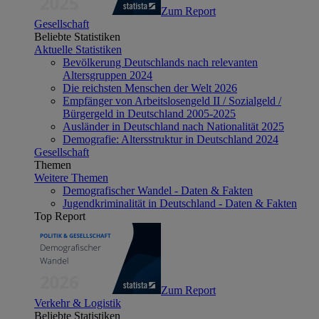
Zum Report
Gesellschaft
Beliebte Statistiken
Aktuelle Statistiken
Bevölkerung Deutschlands nach relevanten
Altersgruppen 2024
Die reichsten Menschen der Welt 2026
Empfänger von Arbeitslosengeld II / Sozialgeld /
Bürgergeld in Deutschland 2005-2025
Ausländer in Deutschland nach Nationalität 2025
Demografie: Altersstruktur in Deutschland 2024
Gesellschaft
Themen
Weitere Themen
Demografischer Wandel - Daten & Fakten
Jugendkriminalität in Deutschland - Daten & Fakten
Top Report
Zum Report
Verkehr & Logistik
Beliebte Statistiken