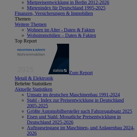
Mietpreisentwicklung in Berlin 2012-2026
Mietenindex für Deutschland 1995-2025
Finanzen, Versicherungen & Immobilien
Themen
Weitere Themen
Wohnen im Alter - Daten & Fakten
Wohnimmobilien – Daten & Fakten
Top Report
Zum Report
Metall & Elektronik
Beliebte Statistiken
Aktuelle Statistiken
Umsatz im deutschen Maschinenbau 1991-2024
Stahl - Index zur Preisentwicklung in Deutschland
2005-2025
Größte Automobilhersteller nach Fahrzeugabsatz 2025
Eisen und Stahl: Monatliche Preisentwicklung in
Deutschland 2025-2026
Auftragseingang im Maschinen- und Anlagenbau 2024-
2026