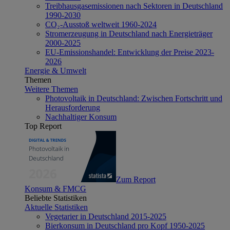
Treibhausgasemissionen nach Sektoren in Deutschland
1990-2030
CO₂-Ausstoß weltweit 1960-2024
Stromerzeugung in Deutschland nach Energieträger
2000-2025
EU-Emissionshandel: Entwicklung der Preise 2023-
2026
Energie & Umwelt
Themen
Weitere Themen
Photovoltaik in Deutschland: Zwischen Fortschritt und
Herausforderung
Nachhaltiger Konsum
Top Report
Zum Report
Konsum & FMCG
Beliebte Statistiken
Aktuelle Statistiken
Vegetarier in Deutschland 2015-2025
Bierkonsum in Deutschland pro Kopf 1950-2025