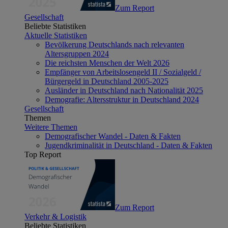
Zum Report
Gesellschaft
Beliebte Statistiken
Aktuelle Statistiken
Bevölkerung Deutschlands nach relevanten
Altersgruppen 2024
Die reichsten Menschen der Welt 2026
Empfänger von Arbeitslosengeld II / Sozialgeld /
Bürgergeld in Deutschland 2005-2025
Ausländer in Deutschland nach Nationalität 2025
Demografie: Altersstruktur in Deutschland 2024
Gesellschaft
Themen
Weitere Themen
Demografischer Wandel - Daten & Fakten
Jugendkriminalität in Deutschland - Daten & Fakten
Top Report
Zum Report
Verkehr & Logistik
Beliebte Statistiken