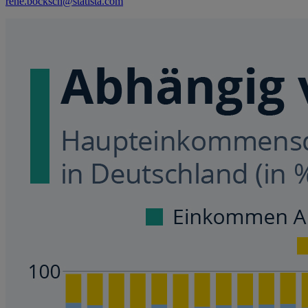
rene.bocksch@statista.com