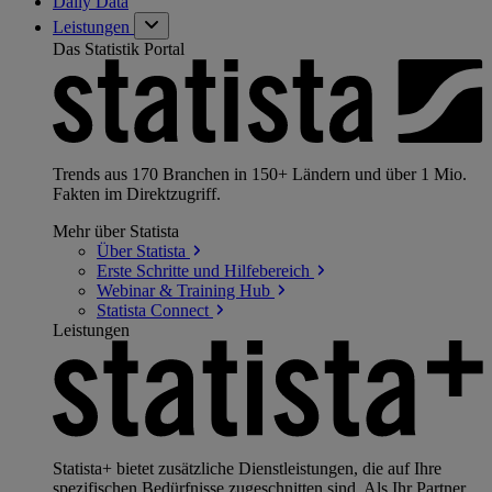
Daily Data
Leistungen
Das Statistik Portal
Trends aus 170 Branchen in 150+ Ländern und über 1 Mio.
Fakten im Direktzugriff.
Mehr über Statista
Über
Statista
Erste Schritte und
Hilfebereich
Webinar & Training
Hub
Statista
Connect
Leistungen
Statista+ bietet zusätzliche Dienstleistungen, die auf Ihre
spezifischen Bedürfnisse zugeschnitten sind. Als Ihr Partner