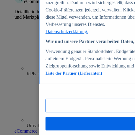
eCommerce Insights
zuzugreifen. Dadurch wird sichergestellt, dass 
Cookie-Präferenzen jederzeit verwalten. Klick
Detaillierte Informationen zu mehr als 39.000 Online-Shops
und Marktplätzen
diese Mittel verwenden, um Informationen über
Verbesserung unseres Dienstes.
Datenschutzerklärung.
Wir und unsere Partner verarbeiten Daten, 
Verwendung genauer Standortdaten. Endgeräteei
auf einem Endgerät. Personalisierte Werbung 
Zielgruppenforschung sowie Entwicklung und
70+
KPIs pro Shop
Liste der Partner (Lieferanten)
Umsatzanalysen und -prognosen
eCommerce Insights entdecken