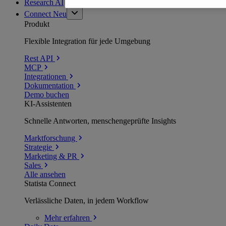
Research AI
Connect
Neu
Produkt
Flexible Integration für jede Umgebung
Rest API
MCP
Integrationen
Dokumentation
Demo buchen
KI-Assistenten
Schnelle Antworten, menschengeprüfte Insights
Marktforschung
Strategie
Marketing & PR
Sales
Alle ansehen
Statista Connect
Verlässliche Daten, in jedem Workflow
Mehr
erfahren