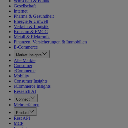
Wirtschaft & Politik
Gesellschaft
Internet
Pharma & Gesundheit
Energie & Umwelt
Verkehr & Logistik
Konsum & FMCG
Metall & Elektronik
Finanzen, Versicherungen & Immobilien
E-Commerce
Market Insights
Alle Märkte
Consumer
eCommerce
Mobility
Consumer Insights
eCommerce Insights
Research AI
Connect
Mehr erfahren
Produkt
Rest API
MCP