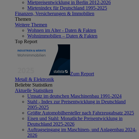
Mietpreisentwicklung in Berlin 2012-2026
Mietenindex für Deutschland 1995-2025
Finanzen, Versicherungen & Immobilien
Themen
Weitere Themen
Wohnen im Alter - Daten & Fakten
Wohnimmobilien – Daten & Fakten
Top Report
Zum Report
Metall & Elektronik
Beliebte Statistiken
Aktuelle Statistiken
Umsatz im deutschen Maschinenbau 1991-2024
Stahl - Index zur Preisentwicklung in Deutschland
2005-2025
Größte Automobilhersteller nach Fahrzeugabsatz 2025
Eisen und Stahl: Monatliche Preisentwicklung in
Deutschland 2025-2026
Auftragseingang im Maschinen- und Anlagenbau 2024-
2026