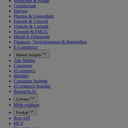
Wirtschaft & Politik
Gesellschaft
Internet
Pharma & Gesundheit
Energie & Umwelt
Verkehr & Logistik
Konsum & FMCG
Metall & Elektronik
Finanzen, Versicherungen & Immobilien
E-Commerce
Market Insights
Alle Märkte
Consumer
eCommerce
Mobility
Consumer Insights
eCommerce Insights
Research AI
Connect
Mehr erfahren
Produkt
Rest API
MCP