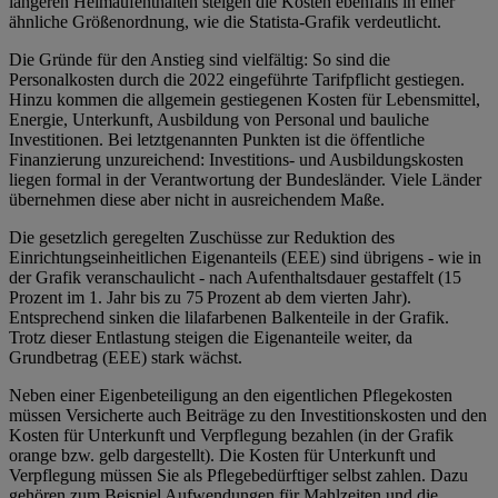
längeren Heimaufenthalten steigen die Kosten ebenfalls in einer
ähnliche Größenordnung, wie die Statista-Grafik verdeutlicht.
Die Gründe für den Anstieg sind vielfältig: So sind die
Personalkosten durch die 2022 eingeführte Tarifpflicht gestiegen.
Hinzu kommen die allgemein gestiegenen Kosten für Lebensmittel,
Energie, Unterkunft, Ausbildung von Personal und bauliche
Investitionen. Bei letztgenannten Punkten ist die öffentliche
Finanzierung unzureichend: Investitions‑ und Ausbildungskosten
liegen formal in der Verantwortung der Bundesländer. Viele Länder
übernehmen diese aber nicht in ausreichendem Maße.
Die gesetzlich geregelten Zuschüsse zur Reduktion des
Einrichtungseinheitlichen Eigenanteils (EEE) sind übrigens - wie in
der Grafik veranschaulicht - nach Aufenthaltsdauer gestaffelt (15
Prozent im 1. Jahr bis zu 75 Prozent ab dem vierten Jahr).
Entsprechend sinken die lilafarbenen Balkenteile in der Grafik.
Trotz dieser Entlastung steigen die Eigenanteile weiter, da
Grundbetrag (EEE) stark wächst.
Neben einer Eigenbeteiligung an den eigentlichen Pflegekosten
müssen Versicherte auch Beiträge zu den Investitionskosten und den
Kosten für Unterkunft und Verpflegung bezahlen (in der Grafik
orange bzw. gelb dargestellt). Die Kosten für Unterkunft und
Verpflegung müssen Sie als Pflegebedürftiger selbst zahlen. Dazu
gehören zum Beispiel Aufwendungen für Mahlzeiten und die