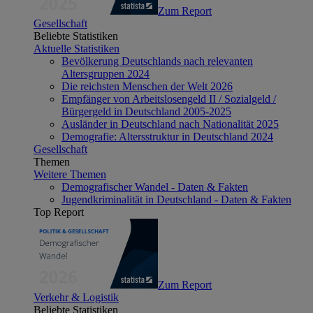
Zum Report
Gesellschaft
Beliebte Statistiken
Aktuelle Statistiken
Bevölkerung Deutschlands nach relevanten
Altersgruppen 2024
Die reichsten Menschen der Welt 2026
Empfänger von Arbeitslosengeld II / Sozialgeld /
Bürgergeld in Deutschland 2005-2025
Ausländer in Deutschland nach Nationalität 2025
Demografie: Altersstruktur in Deutschland 2024
Gesellschaft
Themen
Weitere Themen
Demografischer Wandel - Daten & Fakten
Jugendkriminalität in Deutschland - Daten & Fakten
Top Report
Zum Report
Verkehr & Logistik
Beliebte Statistiken