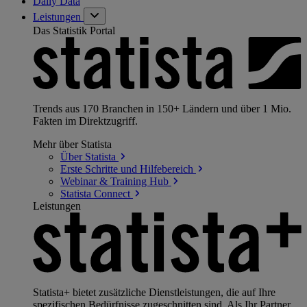
Daily Data
Leistungen
Das Statistik Portal
Trends aus 170 Branchen in 150+ Ländern und über 1 Mio.
Fakten im Direktzugriff.
Mehr über Statista
Über
Statista
Erste Schritte und
Hilfebereich
Webinar & Training
Hub
Statista
Connect
Leistungen
Statista+ bietet zusätzliche Dienstleistungen, die auf Ihre
spezifischen Bedürfnisse zugeschnitten sind. Als Ihr Partner