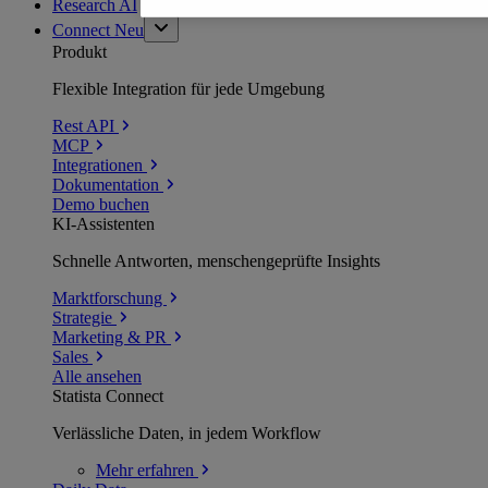
Research AI
Connect
Neu
Produkt
Flexible Integration für jede Umgebung
Rest API
MCP
Integrationen
Dokumentation
Demo buchen
KI-Assistenten
Schnelle Antworten, menschengeprüfte Insights
Marktforschung
Strategie
Marketing & PR
Sales
Alle ansehen
Statista Connect
Verlässliche Daten, in jedem Workflow
Mehr
erfahren