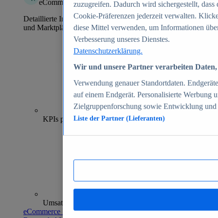
eCommerce Insights
zuzugreifen. Dadurch wird sichergestellt, dass 
Cookie-Präferenzen jederzeit verwalten. Klick
Detaillierte Informationen zu mehr als 39.000 Online-Shops
und Marktplätzen
diese Mittel verwenden, um Informationen über
Verbesserung unseres Dienstes.
Datenschutzerklärung.
Wir und unsere Partner verarbeiten Daten, 
Verwendung genauer Standortdaten. Endgeräteei
auf einem Endgerät. Personalisierte Werbung 
Zielgruppenforschung sowie Entwicklung und
70+
KPIs pro Shop
Liste der Partner (Lieferanten)
Umsatzanalysen und -prognosen
eCommerce Insights entdecken