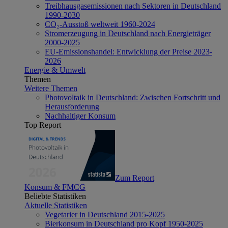
Treibhausgasemissionen nach Sektoren in Deutschland
1990-2030
CO₂-Ausstoß weltweit 1960-2024
Stromerzeugung in Deutschland nach Energieträger
2000-2025
EU-Emissionshandel: Entwicklung der Preise 2023-
2026
Energie & Umwelt
Themen
Weitere Themen
Photovoltaik in Deutschland: Zwischen Fortschritt und
Herausforderung
Nachhaltiger Konsum
Top Report
Zum Report
Konsum & FMCG
Beliebte Statistiken
Aktuelle Statistiken
Vegetarier in Deutschland 2015-2025
Bierkonsum in Deutschland pro Kopf 1950-2025