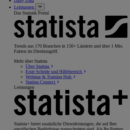
Daily Data
Leistungen
Das Statistik Portal
Trends aus 170 Branchen in 150+ Ländern und über 1 Mio.
Fakten im Direktzugriff.
Mehr über Statista
Über
Statista
Erste Schritte und
Hilfebereich
Webinar & Training
Hub
Statista
Connect
Leistungen
Statista+ bietet zusätzliche Dienstleistungen, die auf Ihre
spezifischen Bedürfnisse zugeschnitten sind. Als Ihr Partner