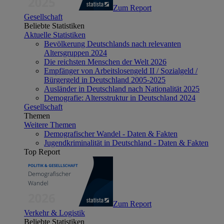
Zum Report
Gesellschaft
Beliebte Statistiken
Aktuelle Statistiken
Bevölkerung Deutschlands nach relevanten
Altersgruppen 2024
Die reichsten Menschen der Welt 2026
Empfänger von Arbeitslosengeld II / Sozialgeld /
Bürgergeld in Deutschland 2005-2025
Ausländer in Deutschland nach Nationalität 2025
Demografie: Altersstruktur in Deutschland 2024
Gesellschaft
Themen
Weitere Themen
Demografischer Wandel - Daten & Fakten
Jugendkriminalität in Deutschland - Daten & Fakten
Top Report
Zum Report
Verkehr & Logistik
Beliebte Statistiken