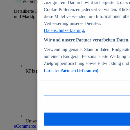
eCommerce Insights
zuzugreifen. Dadurch wird sichergestellt, dass 
Cookie-Präferenzen jederzeit verwalten. Klick
Detaillierte Informationen zu mehr als 39.000 Online-Shops
und Marktplätzen
diese Mittel verwenden, um Informationen über
Verbesserung unseres Dienstes.
Datenschutzerklärung.
Wir und unsere Partner verarbeiten Daten, 
Verwendung genauer Standortdaten. Endgeräteei
auf einem Endgerät. Personalisierte Werbung 
Zielgruppenforschung sowie Entwicklung und
70+
KPIs pro Shop
Liste der Partner (Lieferanten)
Umsatzanalysen und -prognosen
eCommerce Insights entdecken