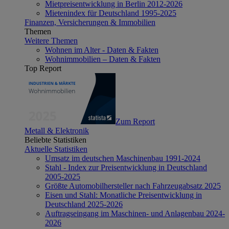
Mietpreisentwicklung in Berlin 2012-2026
Mietenindex für Deutschland 1995-2025
Finanzen, Versicherungen & Immobilien
Themen
Weitere Themen
Wohnen im Alter - Daten & Fakten
Wohnimmobilien – Daten & Fakten
Top Report
Zum Report
Metall & Elektronik
Beliebte Statistiken
Aktuelle Statistiken
Umsatz im deutschen Maschinenbau 1991-2024
Stahl - Index zur Preisentwicklung in Deutschland
2005-2025
Größte Automobilhersteller nach Fahrzeugabsatz 2025
Eisen und Stahl: Monatliche Preisentwicklung in
Deutschland 2025-2026
Auftragseingang im Maschinen- und Anlagenbau 2024-
2026