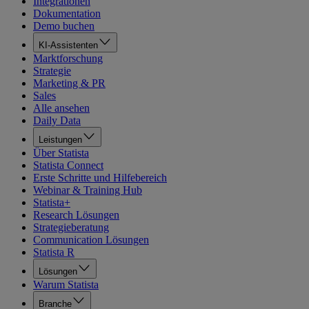
Integrationen
Dokumentation
Demo buchen
KI-Assistenten
Marktforschung
Strategie
Marketing & PR
Sales
Alle ansehen
Daily Data
Leistungen
Über Statista
Statista Connect
Erste Schritte und Hilfebereich
Webinar & Training Hub
Statista+
Research Lösungen
Strategieberatung
Communication Lösungen
Statista R
Lösungen
Warum Statista
Branche