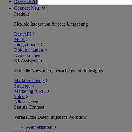
Research AI
Connect
Neu
Produkt
Flexible Integration für jede Umgebung
Rest API
MCP
Integrationen
Dokumentation
Demo buchen
KI-Assistenten
Schnelle Antworten, menschengeprüfte Insights
Marktforschung
Strategie
Marketing & PR
Sales
Alle ansehen
Statista Connect
Verlässliche Daten, in jedem Workflow
Mehr
erfahren