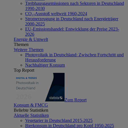
Treibhausgasemissionen nach Sektoren in Deutschland
1990-2030
CO₂-Ausstoß weltweit 1960-2024
Stromerzeugung in Deutschland nach Energieträger
2000-2025
EU-Emissionshandel: Entwicklung der Preise 2023-
2026
Energie & Umwelt
Themen
Weitere Themen
Photovoltaik in Deutschland: Zwischen Fortschritt und
Herausforderung
Nachhaltiger Konsum
Top Report
Zum Report
Konsum & FMCG
Beliebte Statistiken
Aktuelle Statistiken
Vegetarier in Deutschland 2015-2025
Bierkonsum in Deutschland pro Kopf 1950-2025