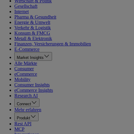
Wirtschaft & Politik
Gesellschaft
Internet
Pharma & Gesundheit
Energie & Umwelt
Verkehr & Logistik
Konsum & FMCG
Metall & Elektronik
Finanzen, Versicherungen & Immobilien
E-Commerce
Market Insights
Alle Märkte
Consumer
eCommerce
Mobility
Consumer Insights
eCommerce Insights
Research AI
Connect
Mehr erfahren
Produkt
Rest API
MCP