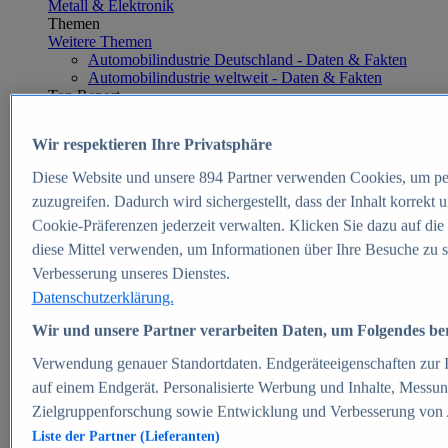
Metall & Elektronik
Themen
Weitere Themen
Automobilindustrie Deutschland - Daten & Fakten
Automobilindustrie weltweit - Daten & Fakten
Top Report
Wir respektieren Ihre Privatsphäre
Diese Website und unsere
894
Partner verwenden Cookies, um pe
Zum Report
zuzugreifen. Dadurch wird sichergestellt, dass der Inhalt korrekt
E-commerce
Cookie-Präferenzen jederzeit verwalten. Klicken Sie dazu auf die
Beliebte Statistiken
diese Mittel verwenden, um Informationen über Ihre Besuche zu s
Aktuelle Statistiken
E-Commerce - Entwicklung des Umsatzes in
Verbesserung unseres Dienstes.
Deutschland 1999-2025
Datenschutzerklärung.
Umsatz von Amazon in Deutschland und weltweit
2010-2025
Wir und unsere Partner verarbeiten Daten, um Folgendes bere
B2C-E-Commerce: Top-50 Online Shops in
Deutschland 2024
Verwendung genauer Standortdaten. Endgeräteeigenschaften zur Id
Marktanteile von Online-Zahlungsverfahren in
auf einem Endgerät. Personalisierte Werbung und Inhalte, Messu
Deutschland 2024
Zielgruppenforschung sowie Entwicklung und Verbesserung von
Umsatzstarke Warengruppen im Online-Handel in
Deutschland 2023-2025
Liste der Partner (Lieferanten)