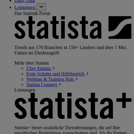
Daily Data
Leistungen
Das Statistik Portal
Trends aus 170 Branchen in 150+ Ländern und über 1 Mio.
Fakten im Direktzugriff.
Mehr über Statista
Über
Statista
Erste Schritte und
Hilfebereich
Webinar & Training
Hub
Statista
Connect
Leistungen
Statista+ bietet zusätzliche Dienstleistungen, die auf Ihre
spezifischen Bedürfnisse zugeschnitten sind. Als Ihr Partner