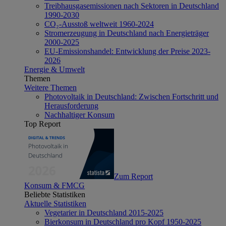
Treibhausgasemissionen nach Sektoren in Deutschland
1990-2030
CO₂-Ausstoß weltweit 1960-2024
Stromerzeugung in Deutschland nach Energieträger
2000-2025
EU-Emissionshandel: Entwicklung der Preise 2023-
2026
Energie & Umwelt
Themen
Weitere Themen
Photovoltaik in Deutschland: Zwischen Fortschritt und
Herausforderung
Nachhaltiger Konsum
Top Report
Zum Report
Konsum & FMCG
Beliebte Statistiken
Aktuelle Statistiken
Vegetarier in Deutschland 2015-2025
Bierkonsum in Deutschland pro Kopf 1950-2025