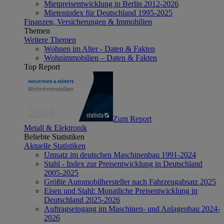
Mietpreisentwicklung in Berlin 2012-2026
Mietenindex für Deutschland 1995-2025
Finanzen, Versicherungen & Immobilien
Themen
Weitere Themen
Wohnen im Alter - Daten & Fakten
Wohnimmobilien – Daten & Fakten
Top Report
Zum Report
Metall & Elektronik
Beliebte Statistiken
Aktuelle Statistiken
Umsatz im deutschen Maschinenbau 1991-2024
Stahl - Index zur Preisentwicklung in Deutschland
2005-2025
Größte Automobilhersteller nach Fahrzeugabsatz 2025
Eisen und Stahl: Monatliche Preisentwicklung in
Deutschland 2025-2026
Auftragseingang im Maschinen- und Anlagenbau 2024-
2026