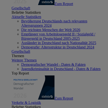
Zum Report
Gesellschaft
Beliebte Statistiken
Aktuelle Statistiken
Bevölkerung Deutschlands nach relevanten
Altersgruppen 2024
Die reichsten Menschen der Welt 2026
Empfänger von Arbeitslosengeld II / Sozialgeld /
Bürgergeld in Deutschland 2005-2025
Ausländer in Deutschland nach Nationalität 2025
Demografie: Altersstruktur in Deutschland 2024
Gesellschaft
Themen
Weitere Themen
Demografischer Wandel - Daten & Fakten
Jugendkriminalität in Deutschland - Daten & Fakten
Top Report
Zum Report
Verkehr & Logistik
Beliebte Statistiken