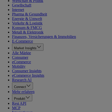
Wirtschaft & Politik
Gesellschaft
Internet
Pharma & Gesundheit
Energie & Umwelt
Verkehr & Logistik
Konsum & FMCG
Metall & Elektronik
Finanzen, Versicherungen & Immobilien
E-Commerce
Market Insights
Alle Märkte
Consumer
eCommerce
Mobility
Consumer Insights
eCommerce Insights
Research AI
Connect
Mehr erfahren
Produkt
Rest API
MCP