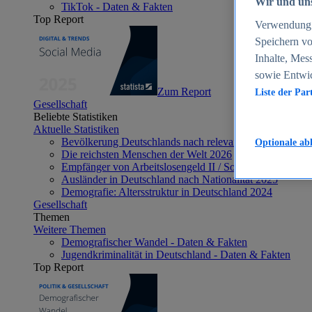
Wir und uns
TikTok - Daten & Fakten
Top Report
Verwendung g
Speichern vo
Inhalte, Mes
sowie Entwi
Zum Report
Liste der Par
Gesellschaft
Beliebte Statistiken
Aktuelle Statistiken
Bevölkerung Deutschlands nach relevanten Altersgrupp
Optionale ab
Die reichsten Menschen der Welt 2026
Empfänger von Arbeitslosengeld II / Sozialgeld / Bürge
Ausländer in Deutschland nach Nationalität 2025
Demografie: Altersstruktur in Deutschland 2024
Gesellschaft
Themen
Weitere Themen
Demografischer Wandel - Daten & Fakten
Jugendkriminalität in Deutschland - Daten & Fakten
Top Report