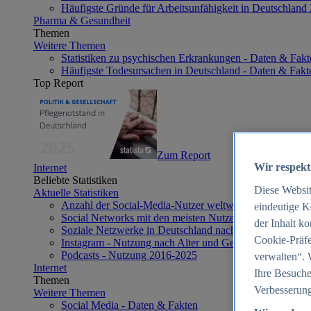
Häufigste Gründe für Arbeitsunfähigkeit in Deutschland
Pharma & Gesundheit
Themen
Weitere Themen
Statistiken zu psychischen Erkrankungen - Daten & Fakt
Häufigste Todesursachen in Deutschland - Daten & Fakt
Top Report
Zum Report
Wir respekt
Internet
Beliebte Statistiken
Diese Websi
Aktuelle Statistiken
Anzahl der Social-Media-Nutzer weltweit 2012-2025
eindeutige K
Social Networks mit den meisten Nutzern weltweit 2025
der Inhalt k
Soziale Netzwerke in Deutschland nach Generationen 2
Cookie-Präfe
Instagram - Nutzung nach Alter und Geschlecht in Deut
Podcasts - Nutzung 2016-2025
verwalten“. 
Internet
Ihre Besuche
Themen
Verbesserung
Weitere Themen
Social Media - Daten & Fakten