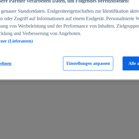
ere Partner verarbeiten Daten, um Folgendes bereitzustellen:
enauer Standortdaten. Endgeräteeigenschaften zur Identifikation aktiv
n oder Zugriff auf Informationen auf einem Endgerät. Personalisierte
sung von Werbeleistung und der Performance von Inhalten, Zielgruppe
cklung und Verbesserung von Angeboten.
tner (Lieferanten)
en 2024
lehnen
Einstellungen anpassen
Alle 
rgeld in Deutschland 2005-2025