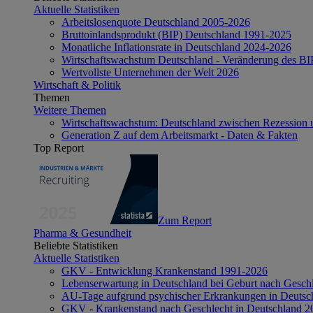
Aktuelle Statistiken
Arbeitslosenquote Deutschland 2005-2026
Bruttoinlandsprodukt (BIP) Deutschland 1991-2025
Monatliche Inflationsrate in Deutschland 2024-2026
Wirtschaftswachstum Deutschland - Veränderung des B
Wertvollste Unternehmen der Welt 2026
Wirtschaft & Politik
Themen
Weitere Themen
Wirtschaftswachstum: Deutschland zwischen Rezession 
Generation Z auf dem Arbeitsmarkt - Daten & Fakten
Top Report
Zum Report
Pharma & Gesundheit
Beliebte Statistiken
Aktuelle Statistiken
GKV - Entwicklung Krankenstand 1991-2026
Lebenserwartung in Deutschland bei Geburt nach Gesch
AU-Tage aufgrund psychischer Erkrankungen in Deutsc
GKV - Krankenstand nach Geschlecht in Deutschland 