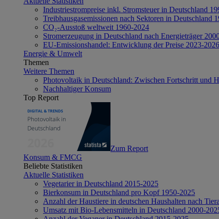
Aktuelle Statistiken
Industriestrompreise inkl. Stromsteuer in Deutschland 1
Treibhausgasemissionen nach Sektoren in Deutschland 
CO₂-Ausstoß weltweit 1960-2024
Stromerzeugung in Deutschland nach Energieträger 200
EU-Emissionshandel: Entwicklung der Preise 2023-202
Energie & Umwelt
Themen
Weitere Themen
Photovoltaik in Deutschland: Zwischen Fortschritt und 
Nachhaltiger Konsum
Top Report
Zum Report
Konsum & FMCG
Beliebte Statistiken
Aktuelle Statistiken
Vegetarier in Deutschland 2015-2025
Bierkonsum in Deutschland pro Kopf 1950-2025
Anzahl der Haustiere in deutschen Haushalten nach Tier
Umsatz mit Bio-Lebensmitteln in Deutschland 2000-202
Anzahl der Veganer in Deutschland 2015-2025