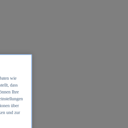
Daten wie
ellt, dass
können Ihre
einstellungen
ionen über
ken und zur