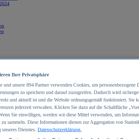
 2024
en
en
ieren Ihre Privatsphäre
te und unsere
894
Partner verwenden Cookies, um personenbezogene 
ennungen zu speichern und darauf zuzugreifen. Dadurch wird sichergest
orrekt und aktuell ist und die Website ordnungsgemäß funktioniert. Sie 
025
renzen jederzeit verwalten. Klicken Sie dazu auf die Schaltfläche „Vor
schland 2025
Wenn Sie einwilligen, werden wir diese Mittel verwenden, um Informat
 zu sammeln. Diese Informationen dienen zur Aggregation von Statisti
 unseres Dienstes.
Datenschutzerklärung.