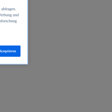
 abfragen.
 Werbung und
nforschung
akzeptieren