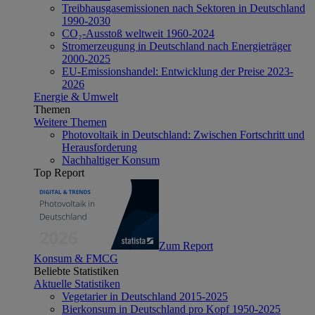
Treibhausgasemissionen nach Sektoren in Deutschland
1990-2030
CO₂-Ausstoß weltweit 1960-2024
Stromerzeugung in Deutschland nach Energieträger
2000-2025
EU-Emissionshandel: Entwicklung der Preise 2023-
2026
Energie & Umwelt
Themen
Weitere Themen
Photovoltaik in Deutschland: Zwischen Fortschritt und
Herausforderung
Nachhaltiger Konsum
Top Report
Zum Report
Konsum & FMCG
Beliebte Statistiken
Aktuelle Statistiken
Vegetarier in Deutschland 2015-2025
Bierkonsum in Deutschland pro Kopf 1950-2025