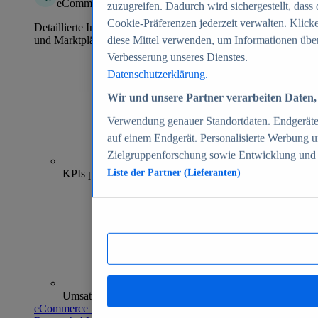
eCommerce Insights
zuzugreifen. Dadurch wird sichergestellt, dass 
Cookie-Präferenzen jederzeit verwalten. Klick
Detaillierte Informationen zu mehr als 39.000 Online-Shops
und Marktplätzen
diese Mittel verwenden, um Informationen über
Verbesserung unseres Dienstes.
Datenschutzerklärung.
Wir und unsere Partner verarbeiten Daten, 
Verwendung genauer Standortdaten. Endgeräteei
auf einem Endgerät. Personalisierte Werbung 
Zielgruppenforschung sowie Entwicklung und
70+
KPIs pro Shop
Liste der Partner (Lieferanten)
Umsatzanalysen und -prognosen
eCommerce Insights entdecken