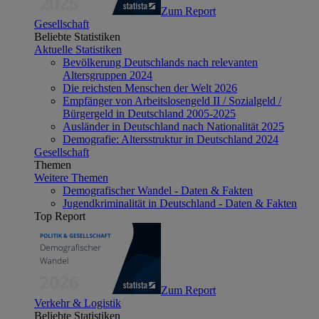
Zum Report
Gesellschaft
Beliebte Statistiken
Aktuelle Statistiken
Bevölkerung Deutschlands nach relevanten
Altersgruppen 2024
Die reichsten Menschen der Welt 2026
Empfänger von Arbeitslosengeld II / Sozialgeld /
Bürgergeld in Deutschland 2005-2025
Ausländer in Deutschland nach Nationalität 2025
Demografie: Altersstruktur in Deutschland 2024
Gesellschaft
Themen
Weitere Themen
Demografischer Wandel - Daten & Fakten
Jugendkriminalität in Deutschland - Daten & Fakten
Top Report
Zum Report
Verkehr & Logistik
Beliebte Statistiken