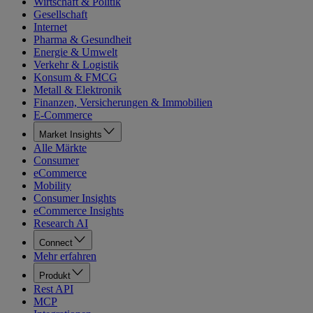
Wirtschaft & Politik
Gesellschaft
Internet
Pharma & Gesundheit
Energie & Umwelt
Verkehr & Logistik
Konsum & FMCG
Metall & Elektronik
Finanzen, Versicherungen & Immobilien
E-Commerce
Market Insights
Alle Märkte
Consumer
eCommerce
Mobility
Consumer Insights
eCommerce Insights
Research AI
Connect
Mehr erfahren
Produkt
Rest API
MCP