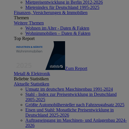
Mietpreisentwicklung in Berlin 2012-2026
Mietenindex für Deutschland 1995-2025
Finanzen, Versicherungen & Immobilien
Themen
Weitere Themen
Wohnen im Alter - Daten & Fakten
Wohnimmobilien – Daten & Fakten
Top Report
Zum Report
Metall & Elektronik
Beliebte Statistiken
Aktuelle Statistiken
Umsatz im deutschen Maschinenbau 1991-2024
Stahl - Index zur Preisentwicklung in Deutschland
2005-2025
Größte Automobilhersteller nach Fahrzeugabsatz 2025
Eisen und Stahl: Monatliche Preisentwicklung in
Deutschland 2025-2026
Auftragseingang im Maschinen- und Anlagenbau 2024-
2026