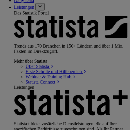
Daily Data
Leistungen
Das Statistik Portal
Trends aus 170 Branchen in 150+ Ländern und über 1 Mio.
Fakten im Direktzugriff.
Mehr über Statista
Über
Statista
Erste Schritte und
Hilfebereich
Webinar & Training
Hub
Statista
Connect
Leistungen
Statista+ bietet zusätzliche Dienstleistungen, die auf Ihre
spezifischen Bedürfnisse zugeschnitten sind. Als Ihr Partner