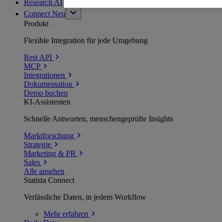
Research AI
Connect
Neu
Produkt
Flexible Integration für jede Umgebung
Rest API
MCP
Integrationen
Dokumentation
Demo buchen
KI-Assistenten
Schnelle Antworten, menschengeprüfte Insights
Marktforschung
Strategie
Marketing & PR
Sales
Alle ansehen
Statista Connect
Verlässliche Daten, in jedem Workflow
Mehr
erfahren