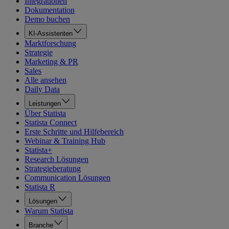
Integrationen
Dokumentation
Demo buchen
KI-Assistenten
Marktforschung
Strategie
Marketing & PR
Sales
Alle ansehen
Daily Data
Leistungen
Über Statista
Statista Connect
Erste Schritte und Hilfebereich
Webinar & Training Hub
Statista+
Research Lösungen
Strategieberatung
Communication Lösungen
Statista R
Lösungen
Warum Statista
Branche