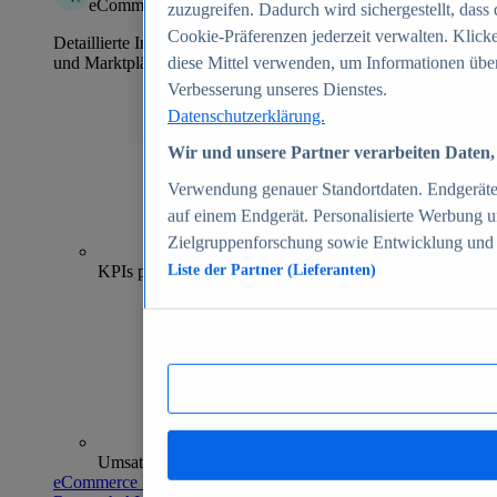
eCommerce Insights
zuzugreifen. Dadurch wird sichergestellt, dass 
Cookie-Präferenzen jederzeit verwalten. Klick
Detaillierte Informationen zu mehr als 39.000 Online-Shops
und Marktplätzen
diese Mittel verwenden, um Informationen über
Verbesserung unseres Dienstes.
Datenschutzerklärung.
Wir und unsere Partner verarbeiten Daten, 
Verwendung genauer Standortdaten. Endgeräteei
auf einem Endgerät. Personalisierte Werbung 
Zielgruppenforschung sowie Entwicklung und
70+
KPIs pro Shop
Liste der Partner (Lieferanten)
Umsatzanalysen und -prognosen
eCommerce Insights entdecken