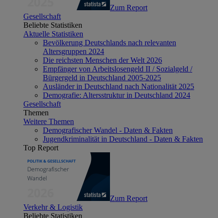
Zum Report
Gesellschaft
Beliebte Statistiken
Aktuelle Statistiken
Bevölkerung Deutschlands nach relevanten
Altersgruppen 2024
Die reichsten Menschen der Welt 2026
Empfänger von Arbeitslosengeld II / Sozialgeld /
Bürgergeld in Deutschland 2005-2025
Ausländer in Deutschland nach Nationalität 2025
Demografie: Altersstruktur in Deutschland 2024
Gesellschaft
Themen
Weitere Themen
Demografischer Wandel - Daten & Fakten
Jugendkriminalität in Deutschland - Daten & Fakten
Top Report
Zum Report
Verkehr & Logistik
Beliebte Statistiken