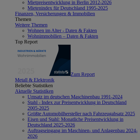
Mietpreisentwicklung in Berlin 2012-2026
Mietenindex für Deutschland 1995-2025
Finanzen, Versicherungen & Immobilien
Themen
Weitere Themen
Wohnen im Alter - Daten & Fakten
Wohnimmobilien – Daten & Fakten
Top Report
Zum Report
Metall & Elektronik
Beliebte Statistiken
Aktuelle Statistiken
Umsatz im deutschen Maschinenbau 1991-2024
Stahl - Index zur Preisentwicklung in Deutschland
2005-2025
Größte Automobilhersteller nach Fahrzeugabsatz 2025
Eisen und Stahl: Monatliche Preisentwicklung in
Deutschland 2025-2026
Auftragseingang im Maschinen- und Anlagenbau 2024-
2026