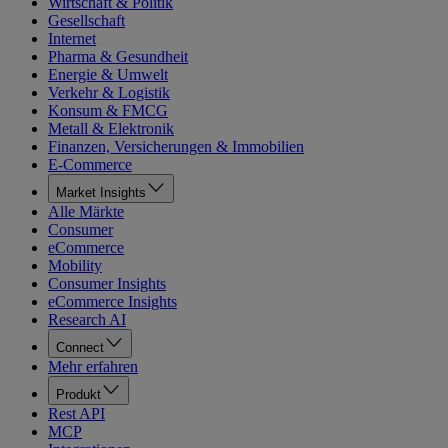
Wirtschaft & Politik
Gesellschaft
Internet
Pharma & Gesundheit
Energie & Umwelt
Verkehr & Logistik
Konsum & FMCG
Metall & Elektronik
Finanzen, Versicherungen & Immobilien
E-Commerce
Market Insights
Alle Märkte
Consumer
eCommerce
Mobility
Consumer Insights
eCommerce Insights
Research AI
Connect
Mehr erfahren
Produkt
Rest API
MCP