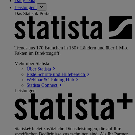
Daily Data
Leistungen
Das Statistik Portal
Trends aus 170 Branchen in 150+ Ländern und über 1 Mio.
Fakten im Direktzugriff.
Mehr über Statista
Über
Statista
Erste Schritte und
Hilfebereich
Webinar & Training
Hub
Statista
Connect
Leistungen
Statista+ bietet zusätzliche Dienstleistungen, die auf Ihre
spezifischen Bedürfnisse zugeschnitten sind. Als Ihr Partner