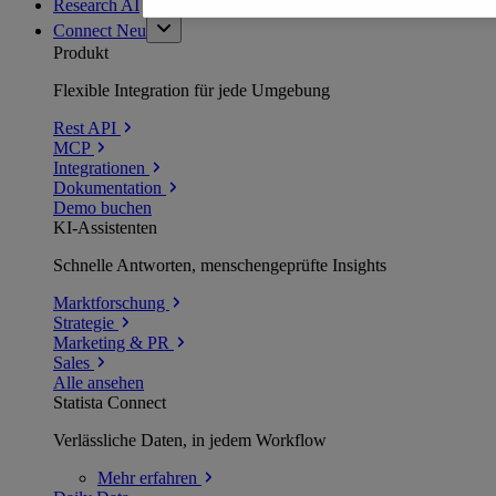
Research AI
Connect
Neu
Produkt
Flexible Integration für jede Umgebung
Rest API
MCP
Integrationen
Dokumentation
Demo buchen
KI-Assistenten
Schnelle Antworten, menschengeprüfte Insights
Marktforschung
Strategie
Marketing & PR
Sales
Alle ansehen
Statista Connect
Verlässliche Daten, in jedem Workflow
Mehr
erfahren