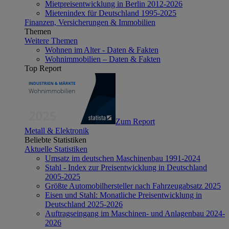
Mietpreisentwicklung in Berlin 2012-2026
Mietenindex für Deutschland 1995-2025
Finanzen, Versicherungen & Immobilien
Themen
Weitere Themen
Wohnen im Alter - Daten & Fakten
Wohnimmobilien – Daten & Fakten
Top Report
Zum Report
Metall & Elektronik
Beliebte Statistiken
Aktuelle Statistiken
Umsatz im deutschen Maschinenbau 1991-2024
Stahl - Index zur Preisentwicklung in Deutschland
2005-2025
Größte Automobilhersteller nach Fahrzeugabsatz 2025
Eisen und Stahl: Monatliche Preisentwicklung in
Deutschland 2025-2026
Auftragseingang im Maschinen- und Anlagenbau 2024-
2026