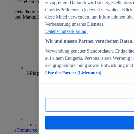
eCommerce Insights
zuzugreifen. Dadurch wird sichergestellt, dass 
Cookie-Präferenzen jederzeit verwalten. Klick
Detaillierte Informationen zu mehr als 39.000 Online-Shops
und Marktplätzen
diese Mittel verwenden, um Informationen über
Verbesserung unseres Dienstes.
Datenschutzerklärung.
Wir und unsere Partner verarbeiten Daten, 
Verwendung genauer Standortdaten. Endgeräteei
auf einem Endgerät. Personalisierte Werbung 
Zielgruppenforschung sowie Entwicklung und
70+
KPIs pro Shop
Liste der Partner (Lieferanten)
Umsatzanalysen und -prognosen
eCommerce Insights entdecken