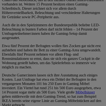
vorhanden ist. Weitere 15 Prozent besitzen einen Gaming-
Schreibtisch. Dieser zeichnet sich vor allem durch
Höhenverstellbarkeit, Beleuchtung und verschiedene Halterungen
für Getränke sowie PC-Peripherie aus.
Auch die in den Spielzimmern der Bundesrepublik beliebte LED-
Beleuchtung in bunten Farben darf nicht fehlen – 14 Prozent der
Umfrageteilnehmer:innen haben ihr Gaming-Setup damit
ausgestattet.
Etwa fünf Prozent der Befragten wollen fürs Zocken gar nicht erst
aufstehen und haben ihr Bett zu einer Gaming-Area umgewandelt.
Ebenfalls fünf Prozent nehmen vor allem Flug- und
Rennsimulationen so ernst, dass sie sich ein ganzes Cockpit in die
Wohnung gestellt haben, um das Spielerlebnis so immersiv wie
möglich zu machen.
Deutsche Gamer:innen lassen sich ihre Ausstattung auch einiges
Kosten. Laut Umfrage hat etwa ein Drittel der Befragten in den
vergangenen Monaten 101 bis 250 Euro in Gaming Möbel
investiert. Ein Viertel hat rund 251 bis 500 Euro ausgegeben, etwa
14 Prozent sogar mehr als 500 Euro. Viele große
Möbelhäuser
gehen mittlerweile mit dem Gaming-Trend, so hat zum Beispiel
IKEA bereits seine eigene Linie an Gaming-Möbelstücken auf den
Markt gebracht.