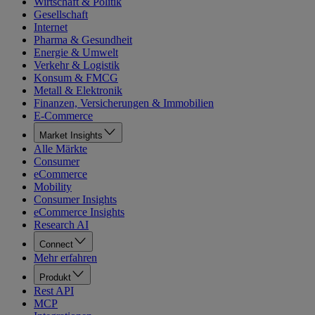
Wirtschaft & Politik
Gesellschaft
Internet
Pharma & Gesundheit
Energie & Umwelt
Verkehr & Logistik
Konsum & FMCG
Metall & Elektronik
Finanzen, Versicherungen & Immobilien
E-Commerce
Market Insights
Alle Märkte
Consumer
eCommerce
Mobility
Consumer Insights
eCommerce Insights
Research AI
Connect
Mehr erfahren
Produkt
Rest API
MCP