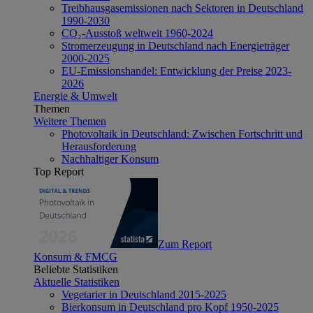
Treibhausgasemissionen nach Sektoren in Deutschland
1990-2030
CO₂-Ausstoß weltweit 1960-2024
Stromerzeugung in Deutschland nach Energieträger
2000-2025
EU-Emissionshandel: Entwicklung der Preise 2023-
2026
Energie & Umwelt
Themen
Weitere Themen
Photovoltaik in Deutschland: Zwischen Fortschritt und
Herausforderung
Nachhaltiger Konsum
Top Report
Zum Report
Konsum & FMCG
Beliebte Statistiken
Aktuelle Statistiken
Vegetarier in Deutschland 2015-2025
Bierkonsum in Deutschland pro Kopf 1950-2025