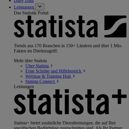
Daily Data
Leistungen
Das Statistik Portal
Trends aus 170 Branchen in 150+ Ländern und über 1 Mio.
Fakten im Direktzugriff.
Mehr über Statista
Über
Statista
Erste Schritte und
Hilfebereich
Webinar & Training
Hub
Statista
Connect
Leistungen
Statista+ bietet zusätzliche Dienstleistungen, die auf Ihre
spezifischen Bedürfnisse zugeschnitten sind. Als Ihr Partner