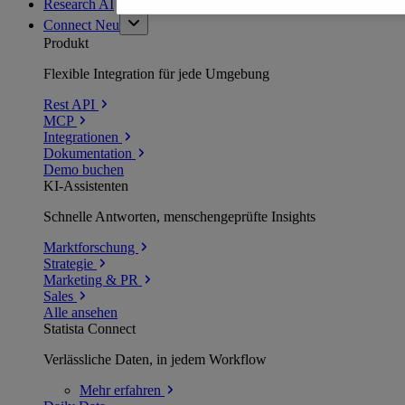
Research AI
Connect
Neu
Produkt
Flexible Integration für jede Umgebung
Rest API
MCP
Integrationen
Dokumentation
Demo buchen
KI-Assistenten
Schnelle Antworten, menschengeprüfte Insights
Marktforschung
Strategie
Marketing & PR
Sales
Alle ansehen
Statista Connect
Verlässliche Daten, in jedem Workflow
Mehr
erfahren