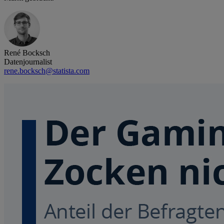
René Bocksch
Datenjournalist
rene.bocksch@statista.com