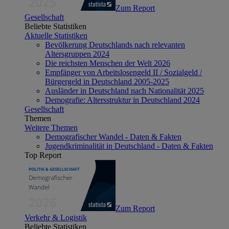
Zum Report
Gesellschaft
Beliebte Statistiken
Aktuelle Statistiken
Bevölkerung Deutschlands nach relevanten
Altersgruppen 2024
Die reichsten Menschen der Welt 2026
Empfänger von Arbeitslosengeld II / Sozialgeld /
Bürgergeld in Deutschland 2005-2025
Ausländer in Deutschland nach Nationalität 2025
Demografie: Altersstruktur in Deutschland 2024
Gesellschaft
Themen
Weitere Themen
Demografischer Wandel - Daten & Fakten
Jugendkriminalität in Deutschland - Daten & Fakten
Top Report
Zum Report
Verkehr & Logistik
Beliebte Statistiken