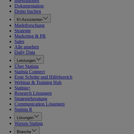
Integrationen
Dokumentation
Demo buchen
KI-Assistenten
Marktforschung
Strategie
Marketing & PR
Sales
Alle ansehen
Daily Data
Leistungen
Über Statista
Statista Connect
Erste Schritte und Hilfebereich
Webinar & Training Hub
Statista+
Research Lösungen
Strategieberatung
Communication Lösungen
Statista R
Lösungen
Warum Statista
Branche