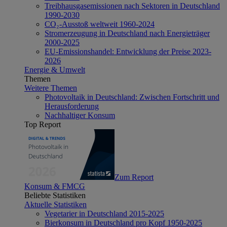
Treibhausgasemissionen nach Sektoren in Deutschland
1990-2030
CO₂-Ausstoß weltweit 1960-2024
Stromerzeugung in Deutschland nach Energieträger
2000-2025
EU-Emissionshandel: Entwicklung der Preise 2023-
2026
Energie & Umwelt
Themen
Weitere Themen
Photovoltaik in Deutschland: Zwischen Fortschritt und
Herausforderung
Nachhaltiger Konsum
Top Report
Zum Report
Konsum & FMCG
Beliebte Statistiken
Aktuelle Statistiken
Vegetarier in Deutschland 2015-2025
Bierkonsum in Deutschland pro Kopf 1950-2025