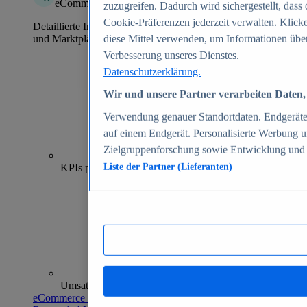
eCommerce Insights
zuzugreifen. Dadurch wird sichergestellt, dass 
Cookie-Präferenzen jederzeit verwalten. Klick
Detaillierte Informationen zu mehr als 39.000 Online-Shops
und Marktplätzen
diese Mittel verwenden, um Informationen über
Verbesserung unseres Dienstes.
Datenschutzerklärung.
Wir und unsere Partner verarbeiten Daten, 
Verwendung genauer Standortdaten. Endgeräteei
auf einem Endgerät. Personalisierte Werbung 
Zielgruppenforschung sowie Entwicklung und
70+
KPIs pro Shop
Liste der Partner (Lieferanten)
Umsatzanalysen und -prognosen
eCommerce Insights entdecken