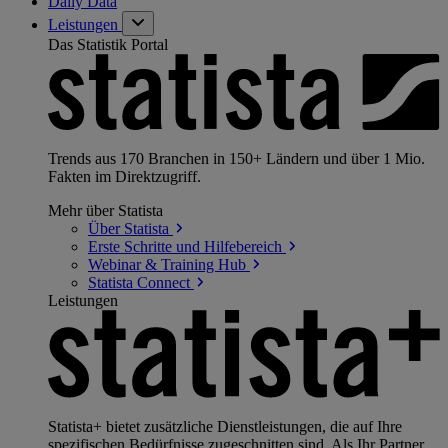
Daily Data
Leistungen
Das Statistik Portal
Trends aus 170 Branchen in 150+ Ländern und über 1 Mio.
Fakten im Direktzugriff.
Mehr über Statista
Über
Statista
Erste Schritte und
Hilfebereich
Webinar & Training
Hub
Statista
Connect
Leistungen
Statista+ bietet zusätzliche Dienstleistungen, die auf Ihre
spezifischen Bedürfnisse zugeschnitten sind. Als Ihr Partner