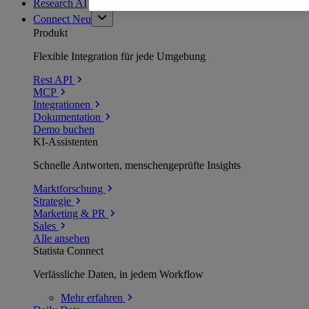
Research AI
Connect
Neu
Produkt
Flexible Integration für jede Umgebung
Rest API
MCP
Integrationen
Dokumentation
Demo buchen
KI-Assistenten
Schnelle Antworten, menschengeprüfte Insights
Marktforschung
Strategie
Marketing & PR
Sales
Alle ansehen
Statista Connect
Verlässliche Daten, in jedem Workflow
Mehr
erfahren