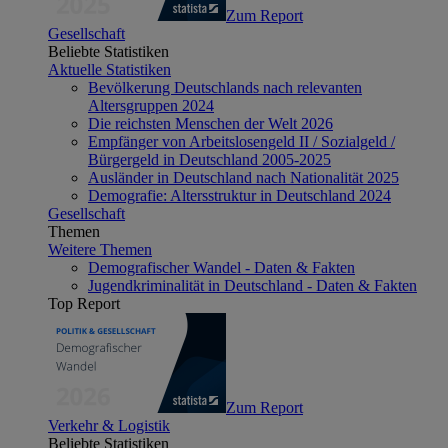
Zum Report
Gesellschaft
Beliebte Statistiken
Aktuelle Statistiken
Bevölkerung Deutschlands nach relevanten
Altersgruppen 2024
Die reichsten Menschen der Welt 2026
Empfänger von Arbeitslosengeld II / Sozialgeld /
Bürgergeld in Deutschland 2005-2025
Ausländer in Deutschland nach Nationalität 2025
Demografie: Altersstruktur in Deutschland 2024
Gesellschaft
Themen
Weitere Themen
Demografischer Wandel - Daten & Fakten
Jugendkriminalität in Deutschland - Daten & Fakten
Top Report
Zum Report
Verkehr & Logistik
Beliebte Statistiken