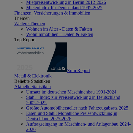
Mietpreisentwicklung in Berlin 2012-2026
Mietenindex für Deutschland 1995-2025
Finanzen, Versicherungen & Immobilien
Themen
Weitere Themen
Wohnen im Alter - Daten & Fakten
Wohnimmobilien – Daten & Fakten
Top Report
Zum Report
Metall & Elektronik
Beliebte Statistiken
Aktuelle Statistiken
Umsatz im deutschen Maschinenbau 1991-2024
Stahl - Index zur Preisentwicklung in Deutschland
2005-2025
Größte Automobilhersteller nach Fahrzeugabsatz 2025
Eisen und Stahl: Monatliche Preisentwicklung in
Deutschland 2025-2026
Auftragseingang im Maschinen- und Anlagenbau 2024-
2026