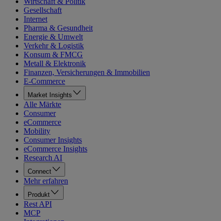
Wirtschaft & Politik
Gesellschaft
Internet
Pharma & Gesundheit
Energie & Umwelt
Verkehr & Logistik
Konsum & FMCG
Metall & Elektronik
Finanzen, Versicherungen & Immobilien
E-Commerce
Market Insights
Alle Märkte
Consumer
eCommerce
Mobility
Consumer Insights
eCommerce Insights
Research AI
Connect
Mehr erfahren
Produkt
Rest API
MCP