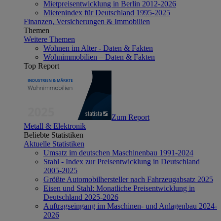
Mietpreisentwicklung in Berlin 2012-2026
Mietenindex für Deutschland 1995-2025
Finanzen, Versicherungen & Immobilien
Themen
Weitere Themen
Wohnen im Alter - Daten & Fakten
Wohnimmobilien – Daten & Fakten
Top Report
Zum Report
Metall & Elektronik
Beliebte Statistiken
Aktuelle Statistiken
Umsatz im deutschen Maschinenbau 1991-2024
Stahl - Index zur Preisentwicklung in Deutschland
2005-2025
Größte Automobilhersteller nach Fahrzeugabsatz 2025
Eisen und Stahl: Monatliche Preisentwicklung in
Deutschland 2025-2026
Auftragseingang im Maschinen- und Anlagenbau 2024-
2026