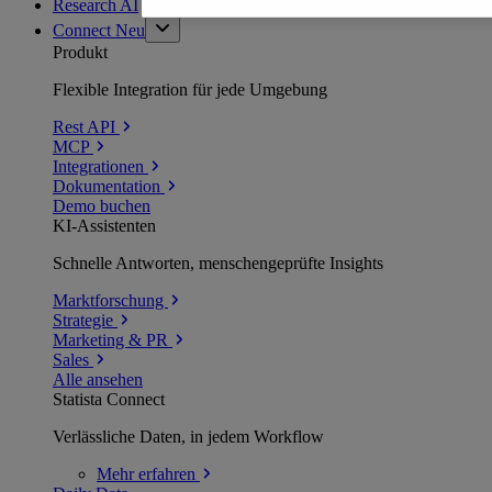
Research AI
Connect
Neu
Produkt
Flexible Integration für jede Umgebung
Rest API
MCP
Integrationen
Dokumentation
Demo buchen
KI-Assistenten
Schnelle Antworten, menschengeprüfte Insights
Marktforschung
Strategie
Marketing & PR
Sales
Alle ansehen
Statista Connect
Verlässliche Daten, in jedem Workflow
Mehr
erfahren