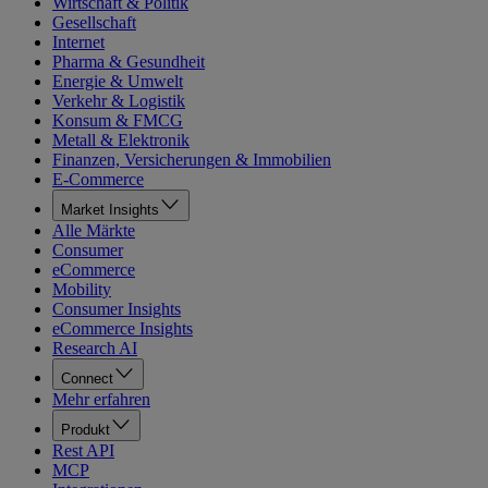
Wirtschaft & Politik
Gesellschaft
Internet
Pharma & Gesundheit
Energie & Umwelt
Verkehr & Logistik
Konsum & FMCG
Metall & Elektronik
Finanzen, Versicherungen & Immobilien
E-Commerce
Market Insights
Alle Märkte
Consumer
eCommerce
Mobility
Consumer Insights
eCommerce Insights
Research AI
Connect
Mehr erfahren
Produkt
Rest API
MCP