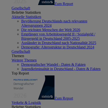
Zum Report
Gesellschaft
Beliebte Statistiken
Aktuelle Statistiken
Bevölkerung Deutschlands nach relevanten
Altersgruppen 2024
Die reichsten Menschen der Welt 2026
Empfänger von Arbeitslosengeld II / Sozialgeld /
Bürgergeld in Deutschland 2005-2025
Ausländer in Deutschland nach Nationalität 2025
Demografie: Altersstruktur in Deutschland 2024
Gesellschaft
Themen
Weitere Themen
Demografischer Wandel - Daten & Fakten
Jugendkriminalität in Deutschland - Daten & Fakten
Top Report
Zum Report
Verkehr & Logistik
Beliebte Statistiken