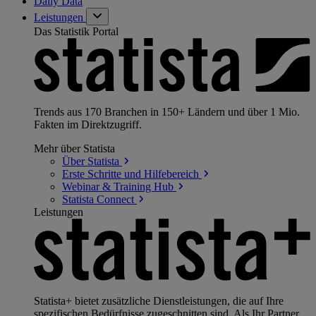
Daily Data
Leistungen
Das Statistik Portal
Trends aus 170 Branchen in 150+ Ländern und über 1 Mio.
Fakten im Direktzugriff.
Mehr über Statista
Über
Statista
Erste Schritte und
Hilfebereich
Webinar & Training
Hub
Statista
Connect
Leistungen
Statista+ bietet zusätzliche Dienstleistungen, die auf Ihre
spezifischen Bedürfnisse zugeschnitten sind. Als Ihr Partner