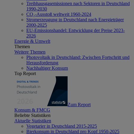
Treibhausgasemissionen nach Sektoren in Deutschland
1990-2030
CO₂-Ausstoß weltweit 1960-2024
Stromerzeugung in Deutschland nach Energieträger
2000-2025
EU-Emissionshandel: Entwicklung der Preise 2023-
2026
Energie & Umwelt
Themen
Weitere Themen
Photovoltaik in Deutschland: Zwischen Fortschritt und
Herausforderung
Nachhaltiger Konsum
Top Report
Zum Report
Konsum & FMCG
Beliebte Statistiken
Aktuelle Statistiken
Vegetarier in Deutschland 2015-2025
Bierkonsum in Deutschland pro Kopf 1950-2025