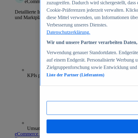
eCommerce Insights
zuzugreifen. Dadurch wird sichergestellt, dass 
Cookie-Präferenzen jederzeit verwalten. Klick
Detaillierte Informationen zu mehr als 39.000 Online-Shops
und Marktplätzen
diese Mittel verwenden, um Informationen über
Verbesserung unseres Dienstes.
Datenschutzerklärung.
Wir und unsere Partner verarbeiten Daten, 
Verwendung genauer Standortdaten. Endgeräteei
auf einem Endgerät. Personalisierte Werbung 
Zielgruppenforschung sowie Entwicklung und
70+
KPIs pro Shop
Liste der Partner (Lieferanten)
Umsatzanalysen und -prognosen
eCommerce Insights entdecken