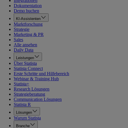
Integrationen
Dokumentation
Demo buchen
KI-Assistenten
Marktforschung
Strategie
Marketing & PR
Sales
Alle ansehen
Daily Data
Leistungen
Über Statista
Statista Connect
Erste Schritte und Hilfebereich
Webinar & Training Hub
Statista+
Research Lösungen
Strategieberatung
Communication Lösungen
Statista R
Lösungen
Warum Statista
Branche