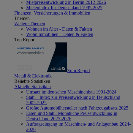
Mietpreisentwicklung in Berlin 2012-2026
Mietenindex für Deutschland 1995-2025
Finanzen, Versicherungen & Immobilien
Themen
Weitere Themen
Wohnen im Alter - Daten & Fakten
Wohnimmobilien – Daten & Fakten
Top Report
Zum Report
Metall & Elektronik
Beliebte Statistiken
Aktuelle Statistiken
Umsatz im deutschen Maschinenbau 1991-2024
Stahl - Index zur Preisentwicklung in Deutschland
2005-2025
Größte Automobilhersteller nach Fahrzeugabsatz 2025
Eisen und Stahl: Monatliche Preisentwicklung in
Deutschland 2025-2026
Auftragseingang im Maschinen- und Anlagenbau 2024-
2026