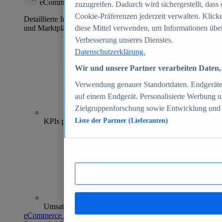
eCommerce Insights
zuzugreifen. Dadurch wird sichergestellt, dass 
Cookie-Präferenzen jederzeit verwalten. Klick
Detaillierte Informationen zu mehr als 39.000 Online-Shops
und Marktplätzen
diese Mittel verwenden, um Informationen über
Verbesserung unseres Dienstes.
Datenschutzerklärung.
Wir und unsere Partner verarbeiten Daten, 
Verwendung genauer Standortdaten. Endgeräteei
auf einem Endgerät. Personalisierte Werbung 
Zielgruppenforschung sowie Entwicklung und
70+
KPIs pro Shop
Liste der Partner (Lieferanten)
Umsatzanalysen und -prognosen
eCommerce Insights entdecken