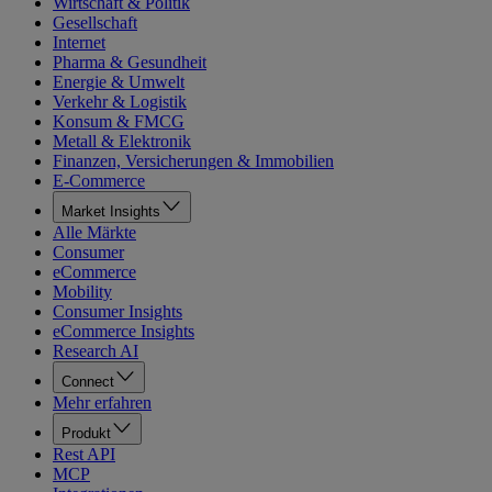
Wirtschaft & Politik
Gesellschaft
Internet
Pharma & Gesundheit
Energie & Umwelt
Verkehr & Logistik
Konsum & FMCG
Metall & Elektronik
Finanzen, Versicherungen & Immobilien
E-Commerce
Market Insights
Alle Märkte
Consumer
eCommerce
Mobility
Consumer Insights
eCommerce Insights
Research AI
Connect
Mehr erfahren
Produkt
Rest API
MCP