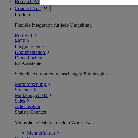
Research AI
Connect
Neu
Produkt
Flexible Integration für jede Umgebung
Rest API
MCP
Integrationen
Dokumentation
Demo buchen
KI-Assistenten
Schnelle Antworten, menschengeprüfte Insights
Marktforschung
Strategie
Marketing & PR
Sales
Alle ansehen
Statista Connect
Verlässliche Daten, in jedem Workflow
Mehr
erfahren