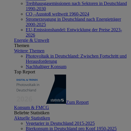
Treibhausgasemissionen nach Sektoren in Deutschland
1990-2030
CO₂-Ausstoß weltweit 1960-2024
Stromerzeugung in Deutschland nach Energieträger
2000-2025
EU-Emissionshandel: Entwicklung der Preise 2023-
2026
Energie & Umwelt
Themen
Weitere Themen
Photovoltaik in Deutschland: Zwischen Fortschritt und
Herausforderung
Nachhaltiger Konsum
Top Report
Zum Report
Konsum & FMCG
Beliebte Statistiken
Aktuelle Statistiken
Vegetarier in Deutschland 2015-2025
Bierkonsum in Deutschland pro Kopf 1950-2025