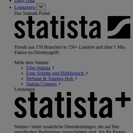
Daily Data
Leistungen
Das Statistik Portal
Trends aus 170 Branchen in 150+ Ländern und über 1 Mio.
Fakten im Direktzugriff.
Mehr über Statista
Über
Statista
Erste Schritte und
Hilfebereich
Webinar & Training
Hub
Statista
Connect
Leistungen
Statista+ bietet zusätzliche Dienstleistungen, die auf Ihre
spezifischen Bedürfnisse zugeschnitten sind. Als Ihr Partner