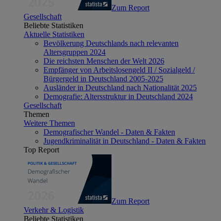
Zum Report
Gesellschaft
Beliebte Statistiken
Aktuelle Statistiken
Bevölkerung Deutschlands nach relevanten
Altersgruppen 2024
Die reichsten Menschen der Welt 2026
Empfänger von Arbeitslosengeld II / Sozialgeld /
Bürgergeld in Deutschland 2005-2025
Ausländer in Deutschland nach Nationalität 2025
Demografie: Altersstruktur in Deutschland 2024
Gesellschaft
Themen
Weitere Themen
Demografischer Wandel - Daten & Fakten
Jugendkriminalität in Deutschland - Daten & Fakten
Top Report
Zum Report
Verkehr & Logistik
Beliebte Statistiken