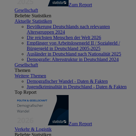
Zum Report
Gesellschaft
Beliebte Statistiken
Aktuelle Statistiken
Bevölkerung Deutschlands nach relevanten
Altersgruppen 2024
Die reichsten Menschen der Welt 2026
Empfänger von Arbeitslosengeld II / Sozialgeld /
Bürgergeld in Deutschland 2005-2025
Ausländer in Deutschland nach Nationalität 2025
Demografie: Altersstruktur in Deutschland 2024
Gesellschaft
Themen
Weitere Themen
Demografischer Wandel - Daten & Fakten
Jugendkriminalität in Deutschland - Daten & Fakten
Top Report
Zum Report
Verkehr & Logistik
Beliebte Statistiken