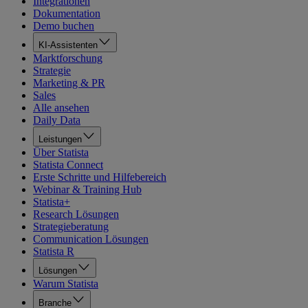
Integrationen
Dokumentation
Demo buchen
KI-Assistenten
Marktforschung
Strategie
Marketing & PR
Sales
Alle ansehen
Daily Data
Leistungen
Über Statista
Statista Connect
Erste Schritte und Hilfebereich
Webinar & Training Hub
Statista+
Research Lösungen
Strategieberatung
Communication Lösungen
Statista R
Lösungen
Warum Statista
Branche