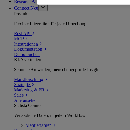
Research AI
Connect
Neu
Produkt
Flexible Integration für jede Umgebung
Rest API
MCP
Integrationen
Dokumentation
Demo buchen
KI-Assistenten
Schnelle Antworten, menschengeprüfte Insights
Marktforschung
Strategie
Marketing & PR
Sales
Alle ansehen
Statista Connect
Verlässliche Daten, in jedem Workflow
Mehr
erfahren