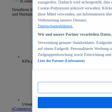
eCommerce Insights
zuzugreifen. Dadurch wird sichergestellt, dass 
Cookie-Präferenzen jederzeit verwalten. Klick
Detaillierte Informationen zu mehr als 39.000 Online-Shops
und Marktplätzen
diese Mittel verwenden, um Informationen über
Verbesserung unseres Dienstes.
Datenschutzerklärung.
Wir und unsere Partner verarbeiten Daten, 
Verwendung genauer Standortdaten. Endgeräteei
auf einem Endgerät. Personalisierte Werbung 
Zielgruppenforschung sowie Entwicklung und
70+
KPIs pro Shop
Liste der Partner (Lieferanten)
Umsatzanalysen und -prognosen
eCommerce Insights entdecken