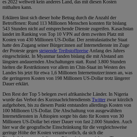
es 2022 weltweit kein anderes Land, das mit diesen Kosten
mithalten kann.
Erklären lässt sich dieser hohe Betrag durch die Anzahl der
Betroffenen: Rund 113 Millionen Menschen konnten für bislang
543 Stunden nicht auf entsprechende Dienste zugreifen. Kasachstan
landet im Ranking von Top 10 VPN auf dem zweiten Platz mit
Kosten von 430 Millionen US-Dollar. Der zentralasiatische Staat
hatte den Zugang seiner Bürger:innen auf Internetdienste im Zuge
der Proteste gegen
steigende Treibstoffpreise
Anfang des Jahres
eingeschränkt. In Myanmar fanden bislang die mit Abstand am
längsten andauernden Abschaltungen statt. Rund 3.800 Stunden
hielten die Restriktionen vor allem im Chin-Staat im Westen des
Landes bis jetzt für etwa 1,6 Millionen Internetnutzer:innen an, was
die geringeren Kosten von 198 Millionen US-Dollar trotz längerer
Dauer erklärt.
Den Rest der Top 5 belegen zwei afrikanische Länder. In Nigeria
wurde das Verbot des Kurznachrichtendiensts
Twitter
zwar kürzlich
aufgehoben, bis zu diesem Punkt entstanden allerdings Kosten von
100 Millionen US-Dollar. Die Abschaltung von ausgewählten
Internetdiensten in Äthiopien sorgte bis dato für Kosten von 30
Millionen US-Dollar bei einer Dauer von fast 2.000 Stunden. Auch
hier war die geografische Einschränkung für die vergleichsweise
geringe Höhe der Kosten verantwortlich, da sich die