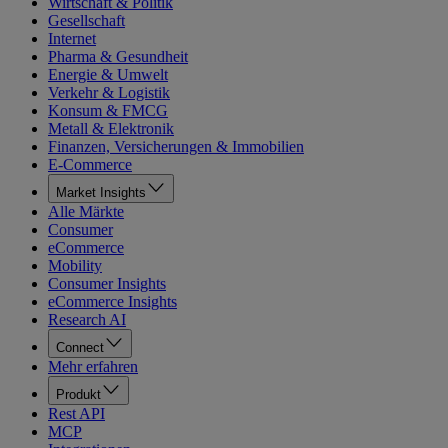
Wirtschaft & Politik
Gesellschaft
Internet
Pharma & Gesundheit
Energie & Umwelt
Verkehr & Logistik
Konsum & FMCG
Metall & Elektronik
Finanzen, Versicherungen & Immobilien
E-Commerce
Market Insights
Alle Märkte
Consumer
eCommerce
Mobility
Consumer Insights
eCommerce Insights
Research AI
Connect
Mehr erfahren
Produkt
Rest API
MCP