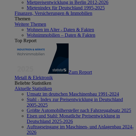
Mietpreisentwicklung in Berlin 2012-2026
Mietenindex für Deutschland 1995-2025
Finanzen, Versicherungen & Immobilien
Themen
Weitere Themen
Wohnen im Alter - Daten & Fakten
Wohnimmobilien – Daten & Fakten
Top Report
Zum Report
Metall & Elektronik
Beliebte Statistiken
Aktuelle Statistiken
Umsatz im deutschen Maschinenbau 1991-2024
Stahl - Index zur Preisentwicklung in Deutschland
2005-2025
Größte Automobilhersteller nach Fahrzeugabsatz 2025
Eisen und Stahl: Monatliche Preisentwicklung in
Deutschland 2025-2026
Auftragseingang im Maschinen- und Anlagenbau 2024-
2026