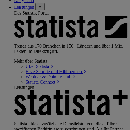
Daily Data
Leistungen
Das Statistik Portal
Trends aus 170 Branchen in 150+ Ländern und über 1 Mio.
Fakten im Direktzugriff.
Mehr über Statista
Über
Statista
Erste Schritte und
Hilfebereich
Webinar & Training
Hub
Statista
Connect
Leistungen
Statista+ bietet zusätzliche Dienstleistungen, die auf Ihre
spezifischen Bedürfnisse zugeschnitten sind. Als Ihr Partner