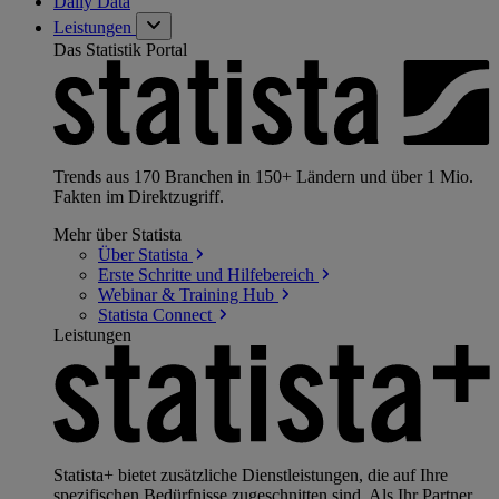
Daily Data
Leistungen
Das Statistik Portal
Trends aus 170 Branchen in 150+ Ländern und über 1 Mio.
Fakten im Direktzugriff.
Mehr über Statista
Über
Statista
Erste Schritte und
Hilfebereich
Webinar & Training
Hub
Statista
Connect
Leistungen
Statista+ bietet zusätzliche Dienstleistungen, die auf Ihre
spezifischen Bedürfnisse zugeschnitten sind. Als Ihr Partner