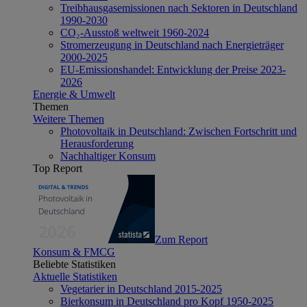
Treibhausgasemissionen nach Sektoren in Deutschland
1990-2030
CO₂-Ausstoß weltweit 1960-2024
Stromerzeugung in Deutschland nach Energieträger
2000-2025
EU-Emissionshandel: Entwicklung der Preise 2023-
2026
Energie & Umwelt
Themen
Weitere Themen
Photovoltaik in Deutschland: Zwischen Fortschritt und
Herausforderung
Nachhaltiger Konsum
Top Report
Zum Report
Konsum & FMCG
Beliebte Statistiken
Aktuelle Statistiken
Vegetarier in Deutschland 2015-2025
Bierkonsum in Deutschland pro Kopf 1950-2025