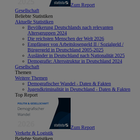
Zum Report
Gesellschaft
Beliebte Statistiken
Aktuelle Statistiken
Bevölkerung Deutschlands nach relevanten
Altersgruppen 2024
Die reichsten Menschen der Welt 2026
Empfänger von Arbeitslosengeld II / Sozialgeld /
Bürgergeld in Deutschland 2005-2025
Ausländer in Deutschland nach Nationalität 2025
Demografie: Altersstruktur in Deutschland 2024
Gesellschaft
Themen
Weitere Themen
Demografischer Wandel - Daten & Fakten
Jugendkriminalität in Deutschland - Daten & Fakten
Top Report
Zum Report
Verkehr & Logistik
Beliebte Statistiken