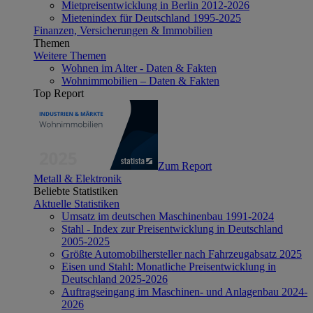
Mietpreisentwicklung in Berlin 2012-2026
Mietenindex für Deutschland 1995-2025
Finanzen, Versicherungen & Immobilien
Themen
Weitere Themen
Wohnen im Alter - Daten & Fakten
Wohnimmobilien – Daten & Fakten
Top Report
Zum Report
Metall & Elektronik
Beliebte Statistiken
Aktuelle Statistiken
Umsatz im deutschen Maschinenbau 1991-2024
Stahl - Index zur Preisentwicklung in Deutschland
2005-2025
Größte Automobilhersteller nach Fahrzeugabsatz 2025
Eisen und Stahl: Monatliche Preisentwicklung in
Deutschland 2025-2026
Auftragseingang im Maschinen- und Anlagenbau 2024-
2026