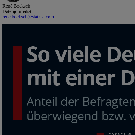
René Bocksch
Datenjournalist
rene.bocksch@statista.com