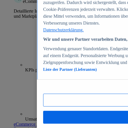
eCommerce Insights
zuzugreifen. Dadurch wird sichergestellt, dass 
Cookie-Präferenzen jederzeit verwalten. Klick
Detaillierte Informationen zu mehr als 39.000 Online-Shops
und Marktplätzen
diese Mittel verwenden, um Informationen über
Verbesserung unseres Dienstes.
Datenschutzerklärung.
Wir und unsere Partner verarbeiten Daten, 
Verwendung genauer Standortdaten. Endgeräteei
auf einem Endgerät. Personalisierte Werbung 
Zielgruppenforschung sowie Entwicklung und
70+
KPIs pro Shop
Liste der Partner (Lieferanten)
Umsatzanalysen und -prognosen
eCommerce Insights entdecken