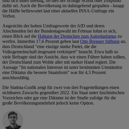
sind sich indes uneinig, ob dies der richtige Schritt oder Zeitpunkt
dafür sei. Auch die Bevölkerung ist dahingehend gespalten - knapp
die Hälfte befürwortet laut einer aktuellen INSA-Umfrage ein
Verbot.
Angesichts der hohen Umfragewerte der AfD und deren
Abschneiden bei der Bundestagswahl im Februar lohnt es sich,
einen Blick auf die
Haltung der Deutschen zum Autoritarismus
zu
werfen. Immerhin 17,6 Prozent geben laut
Otto Brenner Stiftung
an,
dass Deutschland "eine einzige starke Partei, die die
Volksgemeinschaft insgesamt verkörpert" braucht. Etwa halb so
viele Befragte sind der Ansicht, dass wir einen Führer haben sollten,
der Deutschland zum Wohle aller mit starker Hand regiert. Die
Aussage "Im nationalen Interesse ist unter bestimmten Umständen
eine Diktatur die bessere Staatsform" war für 4,3 Prozent
anschlussfähig.
Die Statista-Grafik zeigt für zwei von drei Fragestellungen einen
sichtbaren Zuwachs gegenüber 2022. Ein Staat unter faschistischen
Vorzeichen oder gar eine Diktatur ist der Studie zufolge für die
große Bevölkerungsmehrheit jedoch keine Option.