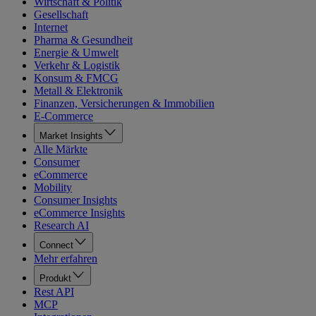
Wirtschaft & Politik
Gesellschaft
Internet
Pharma & Gesundheit
Energie & Umwelt
Verkehr & Logistik
Konsum & FMCG
Metall & Elektronik
Finanzen, Versicherungen & Immobilien
E-Commerce
Market Insights
Alle Märkte
Consumer
eCommerce
Mobility
Consumer Insights
eCommerce Insights
Research AI
Connect
Mehr erfahren
Produkt
Rest API
MCP