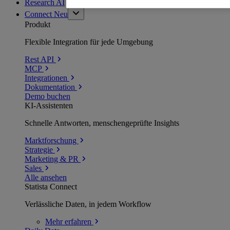
Research AI
Connect
Neu
Produkt
Flexible Integration für jede Umgebung
Rest API
MCP
Integrationen
Dokumentation
Demo buchen
KI-Assistenten
Schnelle Antworten, menschengeprüfte Insights
Marktforschung
Strategie
Marketing & PR
Sales
Alle ansehen
Statista Connect
Verlässliche Daten, in jedem Workflow
Mehr
erfahren