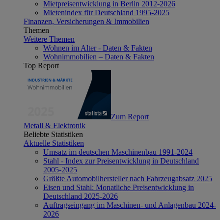
Mietpreisentwicklung in Berlin 2012-2026
Mietenindex für Deutschland 1995-2025
Finanzen, Versicherungen & Immobilien
Themen
Weitere Themen
Wohnen im Alter - Daten & Fakten
Wohnimmobilien – Daten & Fakten
Top Report
Zum Report
Metall & Elektronik
Beliebte Statistiken
Aktuelle Statistiken
Umsatz im deutschen Maschinenbau 1991-2024
Stahl - Index zur Preisentwicklung in Deutschland
2005-2025
Größte Automobilhersteller nach Fahrzeugabsatz 2025
Eisen und Stahl: Monatliche Preisentwicklung in
Deutschland 2025-2026
Auftragseingang im Maschinen- und Anlagenbau 2024-
2026