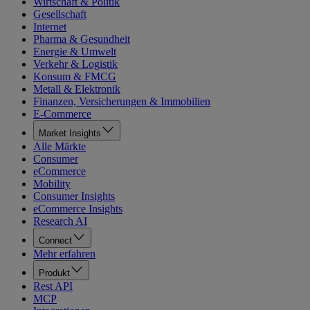
Wirtschaft & Politik
Gesellschaft
Internet
Pharma & Gesundheit
Energie & Umwelt
Verkehr & Logistik
Konsum & FMCG
Metall & Elektronik
Finanzen, Versicherungen & Immobilien
E-Commerce
Market Insights
Alle Märkte
Consumer
eCommerce
Mobility
Consumer Insights
eCommerce Insights
Research AI
Connect
Mehr erfahren
Produkt
Rest API
MCP