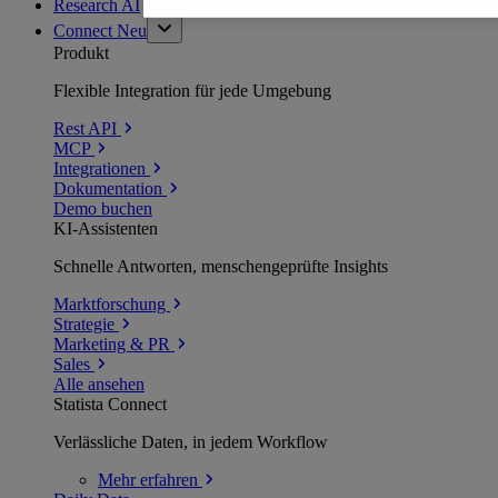
Research AI
Connect
Neu
Produkt
Flexible Integration für jede Umgebung
Rest API
MCP
Integrationen
Dokumentation
Demo buchen
KI-Assistenten
Schnelle Antworten, menschengeprüfte Insights
Marktforschung
Strategie
Marketing & PR
Sales
Alle ansehen
Statista Connect
Verlässliche Daten, in jedem Workflow
Mehr
erfahren