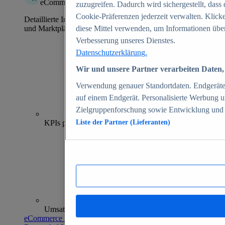
eCommerce Insights
zuzugreifen. Dadurch wird sichergestellt, dass 
Cookie-Präferenzen jederzeit verwalten. Klick
Detaillierte Informationen zu mehr als 39.000 Online-Shops
und Marktplätzen
diese Mittel verwenden, um Informationen über
Verbesserung unseres Dienstes.
Datenschutzerklärung.
Wir und unsere Partner verarbeiten Daten, 
Verwendung genauer Standortdaten. Endgeräteei
auf einem Endgerät. Personalisierte Werbung 
Zielgruppenforschung sowie Entwicklung und
70+
KPIs pro Shop
Liste der Partner (Lieferanten)
Umsatzanalysen und -prognosen
eCommerce Insights entdecken