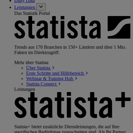
Daily Data
Leistungen
Das Statistik Portal
Trends aus 170 Branchen in 150+ Ländern und über 1 Mio.
Fakten im Direktzugriff.
Mehr über Statista
Über
Statista
Erste Schritte und
Hilfebereich
Webinar & Training
Hub
Statista
Connect
Leistungen
Statista+ bietet zusätzliche Dienstleistungen, die auf Ihre
spezifischen Bedürfnisse zugeschnitten sind. Als Ihr Partner