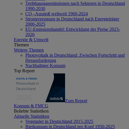
Treibhausgasemissionen nach Sektoren in Deutschland
1990-2030
CO₂-Ausstoß weltweit 1960-2024
Stromerzeugung in Deutschland nach Energieträger
2000-2025
EU-Emissionshandel: Entwicklung der Preise 2023-
2026
Energie & Umwelt
Themen
Weitere Themen
Photovoltaik in Deutschland: Zwischen Fortschritt und
Herausforderung
Nachhaltiger Konsum
Top Report
Zum Report
Konsum & FMCG
Beliebte Statistiken
Aktuelle Statistiken
Vegetarier in Deutschland 2015-2025
Bierkonsum in Deutschland pro Kopf 1950-2025