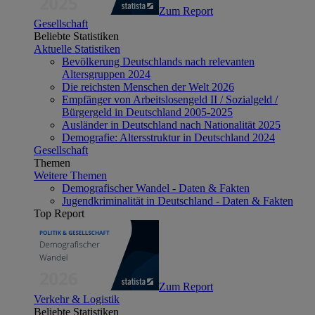
Zum Report
Gesellschaft
Beliebte Statistiken
Aktuelle Statistiken
Bevölkerung Deutschlands nach relevanten
Altersgruppen 2024
Die reichsten Menschen der Welt 2026
Empfänger von Arbeitslosengeld II / Sozialgeld /
Bürgergeld in Deutschland 2005-2025
Ausländer in Deutschland nach Nationalität 2025
Demografie: Altersstruktur in Deutschland 2024
Gesellschaft
Themen
Weitere Themen
Demografischer Wandel - Daten & Fakten
Jugendkriminalität in Deutschland - Daten & Fakten
Top Report
Zum Report
Verkehr & Logistik
Beliebte Statistiken