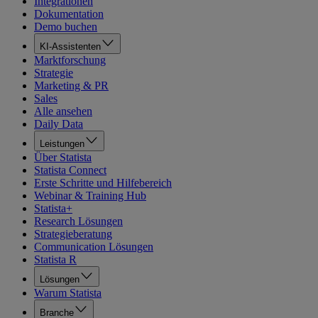
Integrationen
Dokumentation
Demo buchen
KI-Assistenten
Marktforschung
Strategie
Marketing & PR
Sales
Alle ansehen
Daily Data
Leistungen
Über Statista
Statista Connect
Erste Schritte und Hilfebereich
Webinar & Training Hub
Statista+
Research Lösungen
Strategieberatung
Communication Lösungen
Statista R
Lösungen
Warum Statista
Branche