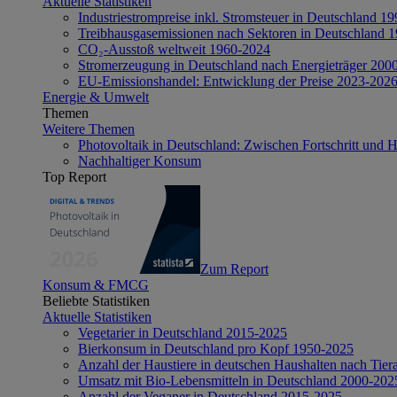
Aktuelle Statistiken
Industriestrompreise inkl. Stromsteuer in Deutschland 1
Treibhausgasemissionen nach Sektoren in Deutschland 
CO₂-Ausstoß weltweit 1960-2024
Stromerzeugung in Deutschland nach Energieträger 200
EU-Emissionshandel: Entwicklung der Preise 2023-202
Energie & Umwelt
Themen
Weitere Themen
Photovoltaik in Deutschland: Zwischen Fortschritt und 
Nachhaltiger Konsum
Top Report
Zum Report
Konsum & FMCG
Beliebte Statistiken
Aktuelle Statistiken
Vegetarier in Deutschland 2015-2025
Bierkonsum in Deutschland pro Kopf 1950-2025
Anzahl der Haustiere in deutschen Haushalten nach Tier
Umsatz mit Bio-Lebensmitteln in Deutschland 2000-202
Anzahl der Veganer in Deutschland 2015-2025