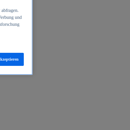
 abfragen.
 Werbung und
nforschung
akzeptieren