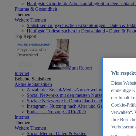
Häufigste Gründe für Arbeitsunfähigkeit in Deutschland
Pharma & Gesundheit
Themen
Weitere Themen
Statistiken zu psychischen Erkrankungen - Daten & Fakt
Häufigste Todesursachen in Deutschland - Daten & Fakt
Top Report
Zum Report
Wir respekt
Internet
Beliebte Statistiken
Diese Websi
Aktuelle Statistiken
Anzahl der Social-Media-Nutzer weltweit 2012-2025
eindeutige K
Social Networks mit den meisten Nutzern weltweit 2025
der Inhalt k
Soziale Netzwerke in Deutschland nach Generationen 2
Cookie-Präfe
Instagram - Nutzung nach Alter und Geschlecht in Deut
Podcasts - Nutzung 2016-2025
verwalten“. 
Internet
Ihre Besuche
Themen
Verbesserung
Weitere Themen
Social Media - Daten & Fakten