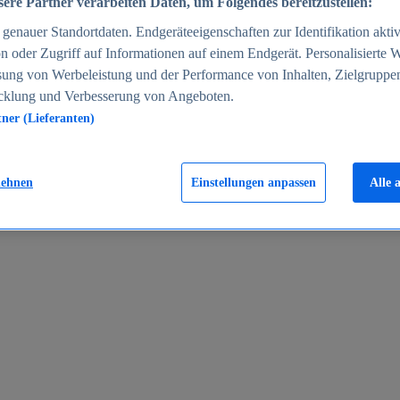
ere Partner verarbeiten Daten, um Folgendes bereitzustellen:
enauer Standortdaten. Endgeräteeigenschaften zur Identifikation aktiv
n oder Zugriff auf Informationen auf einem Endgerät. Personalisierte
sung von Werbeleistung und der Performance von Inhalten, Zielgruppe
cklung und Verbesserung von Angeboten.
tner (Lieferanten)
en 2024
lehnen
Einstellungen anpassen
Alle 
rgeld in Deutschland 2005-2025