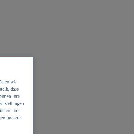
Daten wie
ellt, dass
können Ihre
einstellungen
ionen über
ken und zur