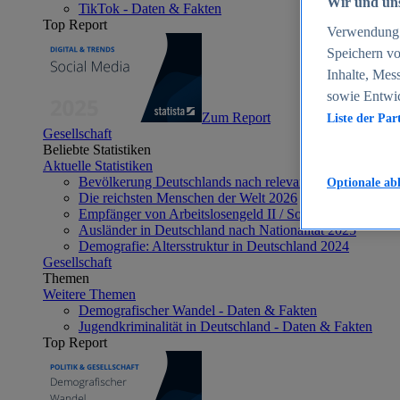
Wir und uns
TikTok - Daten & Fakten
Top Report
Verwendung g
Speichern vo
Inhalte, Mes
sowie Entwi
Zum Report
Liste der Par
Gesellschaft
Beliebte Statistiken
Aktuelle Statistiken
Bevölkerung Deutschlands nach relevanten Altersgrupp
Optionale ab
Die reichsten Menschen der Welt 2026
Empfänger von Arbeitslosengeld II / Sozialgeld / Bürge
Ausländer in Deutschland nach Nationalität 2025
Demografie: Altersstruktur in Deutschland 2024
Gesellschaft
Themen
Weitere Themen
Demografischer Wandel - Daten & Fakten
Jugendkriminalität in Deutschland - Daten & Fakten
Top Report