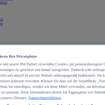
 2024
en
en
ieren Ihre Privatsphäre
te und unsere
894
Partner verwenden Cookies, um personenbezogene 
ennungen zu speichern und darauf zuzugreifen. Dadurch wird sichergest
orrekt und aktuell ist und die Website ordnungsgemäß funktioniert. Sie 
025
renzen jederzeit verwalten. Klicken Sie dazu auf die Schaltfläche „Vor
schland 2025
Wenn Sie einwilligen, werden wir diese Mittel verwenden, um Informat
 zu sammeln. Diese Informationen dienen zur Aggregation von Statisti
 unseres Dienstes.
Datenschutzerklärung.