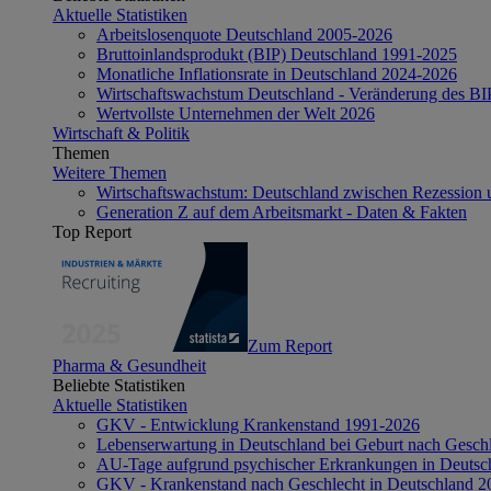
Aktuelle Statistiken
Arbeitslosenquote Deutschland 2005-2026
Bruttoinlandsprodukt (BIP) Deutschland 1991-2025
Monatliche Inflationsrate in Deutschland 2024-2026
Wirtschaftswachstum Deutschland - Veränderung des B
Wertvollste Unternehmen der Welt 2026
Wirtschaft & Politik
Themen
Weitere Themen
Wirtschaftswachstum: Deutschland zwischen Rezession 
Generation Z auf dem Arbeitsmarkt - Daten & Fakten
Top Report
Zum Report
Pharma & Gesundheit
Beliebte Statistiken
Aktuelle Statistiken
GKV - Entwicklung Krankenstand 1991-2026
Lebenserwartung in Deutschland bei Geburt nach Gesch
AU-Tage aufgrund psychischer Erkrankungen in Deutsc
GKV - Krankenstand nach Geschlecht in Deutschland 