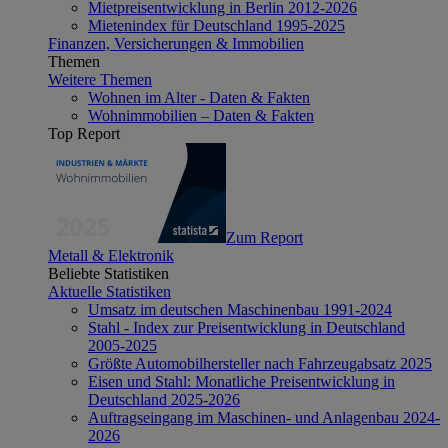
Mietpreisentwicklung in Berlin 2012-2026
Mietenindex für Deutschland 1995-2025
Finanzen, Versicherungen & Immobilien
Themen
Weitere Themen
Wohnen im Alter - Daten & Fakten
Wohnimmobilien – Daten & Fakten
Top Report
Zum Report
Metall & Elektronik
Beliebte Statistiken
Aktuelle Statistiken
Umsatz im deutschen Maschinenbau 1991-2024
Stahl - Index zur Preisentwicklung in Deutschland
2005-2025
Größte Automobilhersteller nach Fahrzeugabsatz 2025
Eisen und Stahl: Monatliche Preisentwicklung in
Deutschland 2025-2026
Auftragseingang im Maschinen- und Anlagenbau 2024-
2026