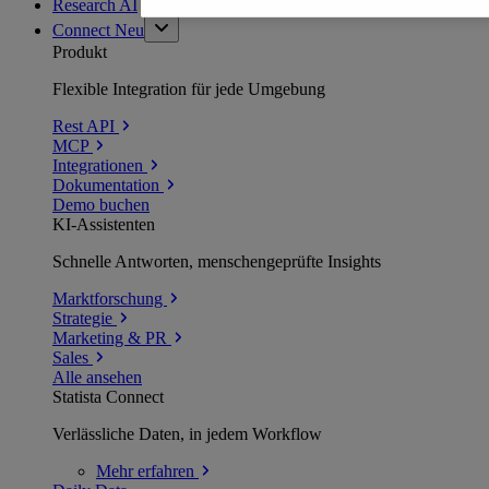
Research AI
Connect
Neu
Produkt
Flexible Integration für jede Umgebung
Rest API
MCP
Integrationen
Dokumentation
Demo buchen
KI-Assistenten
Schnelle Antworten, menschengeprüfte Insights
Marktforschung
Strategie
Marketing & PR
Sales
Alle ansehen
Statista Connect
Verlässliche Daten, in jedem Workflow
Mehr
erfahren