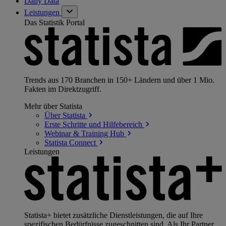
Daily Data
Leistungen
Das Statistik Portal
Trends aus 170 Branchen in 150+ Ländern und über 1 Mio.
Fakten im Direktzugriff.
Mehr über Statista
Über
Statista
Erste Schritte und
Hilfebereich
Webinar & Training
Hub
Statista
Connect
Leistungen
Statista+ bietet zusätzliche Dienstleistungen, die auf Ihre
spezifischen Bedürfnisse zugeschnitten sind. Als Ihr Partner