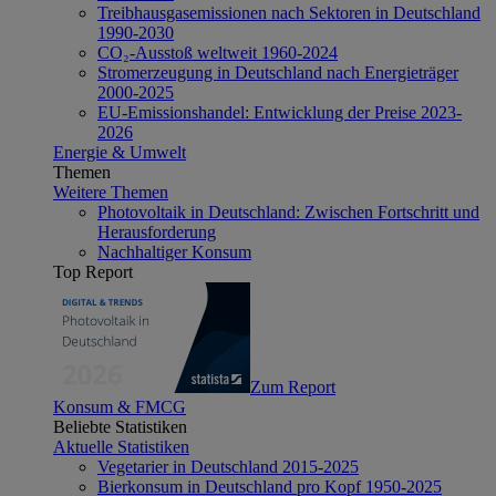
Treibhausgasemissionen nach Sektoren in Deutschland
1990-2030
CO₂-Ausstoß weltweit 1960-2024
Stromerzeugung in Deutschland nach Energieträger
2000-2025
EU-Emissionshandel: Entwicklung der Preise 2023-
2026
Energie & Umwelt
Themen
Weitere Themen
Photovoltaik in Deutschland: Zwischen Fortschritt und
Herausforderung
Nachhaltiger Konsum
Top Report
Zum Report
Konsum & FMCG
Beliebte Statistiken
Aktuelle Statistiken
Vegetarier in Deutschland 2015-2025
Bierkonsum in Deutschland pro Kopf 1950-2025