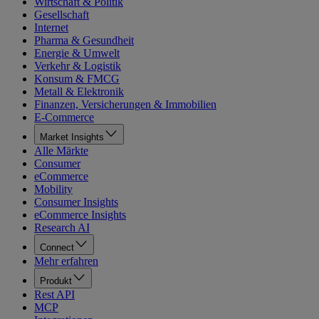
Wirtschaft & Politik
Gesellschaft
Internet
Pharma & Gesundheit
Energie & Umwelt
Verkehr & Logistik
Konsum & FMCG
Metall & Elektronik
Finanzen, Versicherungen & Immobilien
E-Commerce
Market Insights
Alle Märkte
Consumer
eCommerce
Mobility
Consumer Insights
eCommerce Insights
Research AI
Connect
Mehr erfahren
Produkt
Rest API
MCP