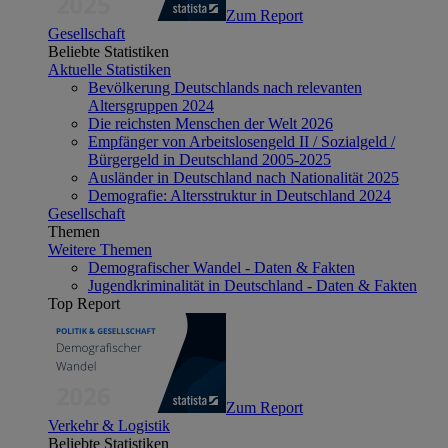
Zum Report
Gesellschaft
Beliebte Statistiken
Aktuelle Statistiken
Bevölkerung Deutschlands nach relevanten
Altersgruppen 2024
Die reichsten Menschen der Welt 2026
Empfänger von Arbeitslosengeld II / Sozialgeld /
Bürgergeld in Deutschland 2005-2025
Ausländer in Deutschland nach Nationalität 2025
Demografie: Altersstruktur in Deutschland 2024
Gesellschaft
Themen
Weitere Themen
Demografischer Wandel - Daten & Fakten
Jugendkriminalität in Deutschland - Daten & Fakten
Top Report
Zum Report
Verkehr & Logistik
Beliebte Statistiken