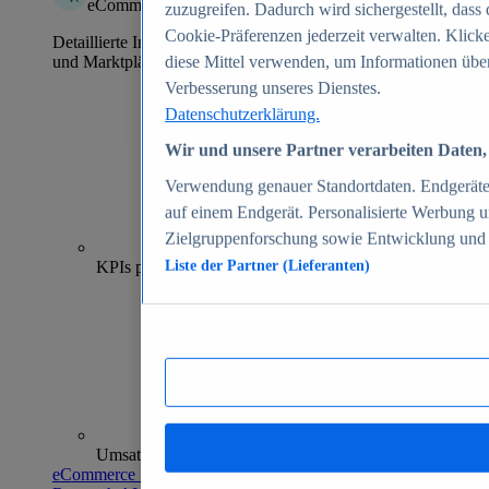
eCommerce Insights
zuzugreifen. Dadurch wird sichergestellt, dass 
Cookie-Präferenzen jederzeit verwalten. Klick
Detaillierte Informationen zu mehr als 39.000 Online-Shops
und Marktplätzen
diese Mittel verwenden, um Informationen über
Verbesserung unseres Dienstes.
Datenschutzerklärung.
Wir und unsere Partner verarbeiten Daten, 
Verwendung genauer Standortdaten. Endgeräteei
auf einem Endgerät. Personalisierte Werbung 
Zielgruppenforschung sowie Entwicklung und
70+
KPIs pro Shop
Liste der Partner (Lieferanten)
Umsatzanalysen und -prognosen
eCommerce Insights entdecken