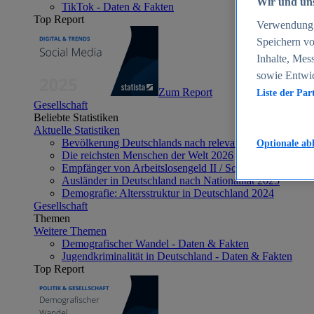
Wir und uns
TikTok - Daten & Fakten
Top Report
Verwendung g
Speichern vo
Inhalte, Mes
sowie Entwi
Zum Report
Liste der Par
Gesellschaft
Beliebte Statistiken
Aktuelle Statistiken
Bevölkerung Deutschlands nach relevanten Altersgrupp
Optionale ab
Die reichsten Menschen der Welt 2026
Empfänger von Arbeitslosengeld II / Sozialgeld / Bürge
Ausländer in Deutschland nach Nationalität 2025
Demografie: Altersstruktur in Deutschland 2024
Gesellschaft
Themen
Weitere Themen
Demografischer Wandel - Daten & Fakten
Jugendkriminalität in Deutschland - Daten & Fakten
Top Report