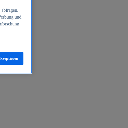
 abfragen.
 Werbung und
nforschung
akzeptieren