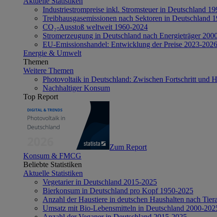
Aktuelle Statistiken
Industriestrompreise inkl. Stromsteuer in Deutschland 1
Treibhausgasemissionen nach Sektoren in Deutschland 
CO₂-Ausstoß weltweit 1960-2024
Stromerzeugung in Deutschland nach Energieträger 200
EU-Emissionshandel: Entwicklung der Preise 2023-202
Energie & Umwelt
Themen
Weitere Themen
Photovoltaik in Deutschland: Zwischen Fortschritt und 
Nachhaltiger Konsum
Top Report
Zum Report
Konsum & FMCG
Beliebte Statistiken
Aktuelle Statistiken
Vegetarier in Deutschland 2015-2025
Bierkonsum in Deutschland pro Kopf 1950-2025
Anzahl der Haustiere in deutschen Haushalten nach Tier
Umsatz mit Bio-Lebensmitteln in Deutschland 2000-202
Anzahl der Veganer in Deutschland 2015-2025