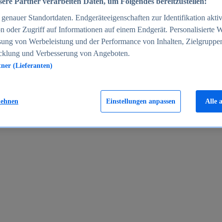
ere Partner verarbeiten Daten, um Folgendes bereitzustellen:
enauer Standortdaten. Endgeräteeigenschaften zur Identifikation aktiv
n oder Zugriff auf Informationen auf einem Endgerät. Personalisierte
sung von Werbeleistung und der Performance von Inhalten, Zielgruppe
cklung und Verbesserung von Angeboten.
tner (Lieferanten)
en 2024
lehnen
Einstellungen anpassen
Alle 
rgeld in Deutschland 2005-2025