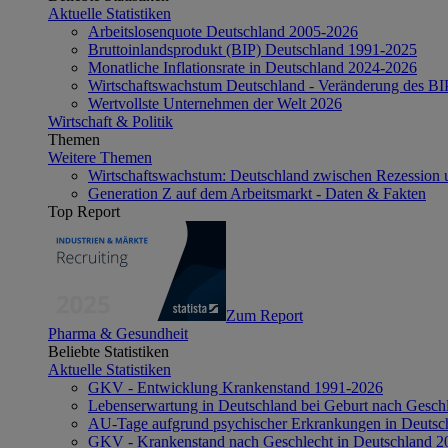
Aktuelle Statistiken
Arbeitslosenquote Deutschland 2005-2026
Bruttoinlandsprodukt (BIP) Deutschland 1991-2025
Monatliche Inflationsrate in Deutschland 2024-2026
Wirtschaftswachstum Deutschland - Veränderung des B
Wertvollste Unternehmen der Welt 2026
Wirtschaft & Politik
Themen
Weitere Themen
Wirtschaftswachstum: Deutschland zwischen Rezession 
Generation Z auf dem Arbeitsmarkt - Daten & Fakten
Top Report
Zum Report
Pharma & Gesundheit
Beliebte Statistiken
Aktuelle Statistiken
GKV - Entwicklung Krankenstand 1991-2026
Lebenserwartung in Deutschland bei Geburt nach Gesch
AU-Tage aufgrund psychischer Erkrankungen in Deutsc
GKV - Krankenstand nach Geschlecht in Deutschland 