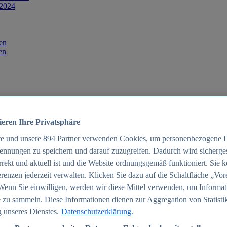
 2024
en
en
ieren Ihre Privatsphäre
te und unsere
894
Partner verwenden Cookies, um personenbezogene 
ennungen zu speichern und darauf zuzugreifen. Dadurch wird sichergest
orrekt und aktuell ist und die Website ordnungsgemäß funktioniert. Sie 
025
renzen jederzeit verwalten. Klicken Sie dazu auf die Schaltfläche „Vor
schland 2025
Wenn Sie einwilligen, werden wir diese Mittel verwenden, um Informat
 zu sammeln. Diese Informationen dienen zur Aggregation von Statisti
 unseres Dienstes.
Datenschutzerklärung.