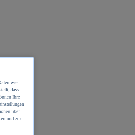
Daten wie
ellt, dass
können Ihre
einstellungen
ionen über
ken und zur