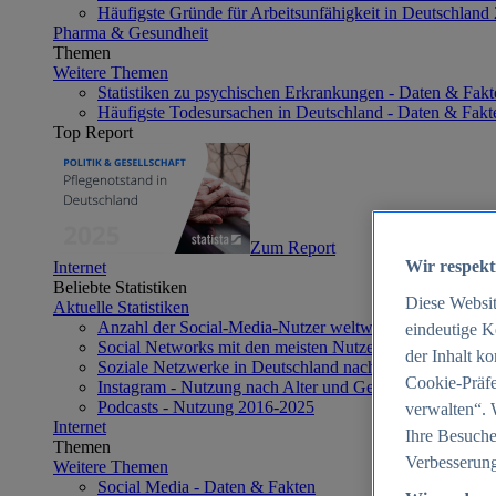
Häufigste Gründe für Arbeitsunfähigkeit in Deutschland
Pharma & Gesundheit
Themen
Weitere Themen
Statistiken zu psychischen Erkrankungen - Daten & Fakt
Häufigste Todesursachen in Deutschland - Daten & Fakt
Top Report
Zum Report
Wir respekt
Internet
Beliebte Statistiken
Diese Websi
Aktuelle Statistiken
Anzahl der Social-Media-Nutzer weltweit 2012-2025
eindeutige K
Social Networks mit den meisten Nutzern weltweit 2025
der Inhalt k
Soziale Netzwerke in Deutschland nach Generationen 2
Cookie-Präfe
Instagram - Nutzung nach Alter und Geschlecht in Deut
Podcasts - Nutzung 2016-2025
verwalten“. 
Internet
Ihre Besuche
Themen
Verbesserung
Weitere Themen
Social Media - Daten & Fakten