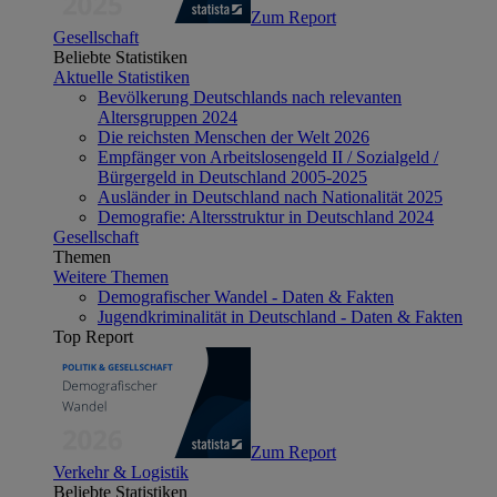
Zum Report
Gesellschaft
Beliebte Statistiken
Aktuelle Statistiken
Bevölkerung Deutschlands nach relevanten
Altersgruppen 2024
Die reichsten Menschen der Welt 2026
Empfänger von Arbeitslosengeld II / Sozialgeld /
Bürgergeld in Deutschland 2005-2025
Ausländer in Deutschland nach Nationalität 2025
Demografie: Altersstruktur in Deutschland 2024
Gesellschaft
Themen
Weitere Themen
Demografischer Wandel - Daten & Fakten
Jugendkriminalität in Deutschland - Daten & Fakten
Top Report
Zum Report
Verkehr & Logistik
Beliebte Statistiken