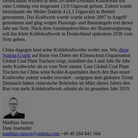
Deutschland wurden in dem 20-Jahre-Zeitraum Kraftwerke mit
einer Leistung von insgesamt 13,9 Gigawatt gebaut. Zuletzt wurde
hierzulande der Meiler Datteln 4 (1,1 Gigawatt) in Betrieb
genommen. Das Kraftwerk wurde wurde schon 2007 in Angriff
genommen und ging wegen Planungs- und Baumängeln erst dieses
Jahr ans Netz. Nach dem Ausstiegsbeschluss der Bundesregierung
soll das letzte Kohlekraftwerk in Deutschland spätestens 2038 vom
Netz gehen.
China dagegen baut seine Kohlekraftwerke weiter aus. Wie
diese
Statista-Grafik
auf Basis von Daten der Klimaschutz-Organisation
Global Coal Plant Trackers zeigt, installiert das Land Jahr für Jahr
mehr Kraftwerke als es vom Netz nimmt. Laut Global Coal Plant
Trackers hat China seine Kohle-Kapazitäten durch den Bau neuer
Kraftwerke zuletzt wieder erweitert - entgegen dem globalen Trend.
Demnach hätten chinesische Behörden im März dieses Jahres den
Bau von mehr Kohlekraftwerk erlaubt als im gesamten Jahr 2019.
Matthias Janson
Data Journalist
matthias.janson@statista.com
+49 40 284 841 564