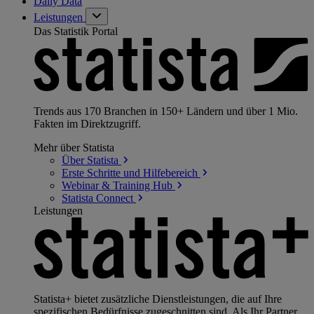
Daily Data
Leistungen
Das Statistik Portal
Trends aus 170 Branchen in 150+ Ländern und über 1 Mio.
Fakten im Direktzugriff.
Mehr über Statista
Über
Statista
Erste Schritte und
Hilfebereich
Webinar & Training
Hub
Statista
Connect
Leistungen
Statista+ bietet zusätzliche Dienstleistungen, die auf Ihre
spezifischen Bedürfnisse zugeschnitten sind. Als Ihr Partner