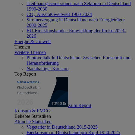
Treibhausgasemissionen nach Sektoren in Deutschland
1990-2030
CO₂-Ausstoß weltweit 1960-2024
Stromerzeugung in Deutschland nach Energieträger
2000-2025
EU-Emissionshandel: Entwicklung der Preise 2023-
2026
Energie & Umwelt
Themen
Weitere Themen
Photovoltaik in Deutschland: Zwischen Fortschritt und
Herausforderung
Nachhaltiger Konsum
Top Report
Zum Report
Konsum & FMCG
Beliebte Statistiken
Aktuelle Statistiken
Vegetarier in Deutschland 2015-2025
Bierkonsum in Deutschland pro Kopf 1950-2025