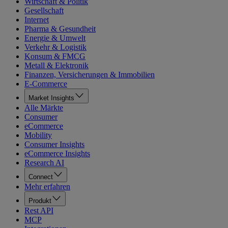
Wirtschaft & Politik
Gesellschaft
Internet
Pharma & Gesundheit
Energie & Umwelt
Verkehr & Logistik
Konsum & FMCG
Metall & Elektronik
Finanzen, Versicherungen & Immobilien
E-Commerce
Market Insights
Alle Märkte
Consumer
eCommerce
Mobility
Consumer Insights
eCommerce Insights
Research AI
Connect
Mehr erfahren
Produkt
Rest API
MCP