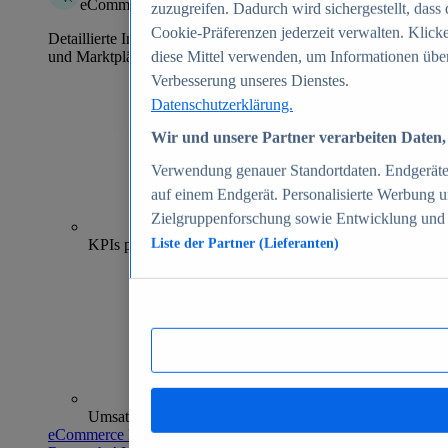
eCommerce Insights
zuzugreifen. Dadurch wird sichergestellt, dass 
Cookie-Präferenzen jederzeit verwalten. Klick
Detaillierte Informationen zu mehr als 39.000 Online-Shops
und Marktplätzen
diese Mittel verwenden, um Informationen über
Verbesserung unseres Dienstes.
Datenschutzerklärung.
Wir und unsere Partner verarbeiten Daten, 
Verwendung genauer Standortdaten. Endgeräteei
auf einem Endgerät. Personalisierte Werbung 
Zielgruppenforschung sowie Entwicklung und
70+
KPIs pro Shop
Liste der Partner (Lieferanten)
Umsatzanalysen und -prognosen
eCommerce Insights entdecken