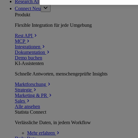
Research AI
Connect
Neu
Produkt
Flexible Integration für jede Umgebung
Rest API
MCP
Integrationen
Dokumentation
Demo buchen
KI-Assistenten
Schnelle Antworten, menschengeprüfte Insights
Marktforschung
Strategie
Marketing & PR
Sales
Alle ansehen
Statista Connect
Verlässliche Daten, in jedem Workflow
Mehr
erfahren