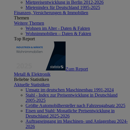
Mietpreisentwicklung in Berlin 2012-2026
Mietenindex für Deutschland 1995-2025
Finanzen, Versicherungen & Immobilien
Themen
Weitere Themen
Wohnen im Alter - Daten & Fakten
Wohnimmobilien – Daten & Fakten
Top Report
Zum Report
Metall & Elektronik
Beliebte Statistiken
Aktuelle Statistiken
Umsatz im deutschen Maschinenbau 1991-2024
Stahl - Index zur Preisentwicklung in Deutschland
2005-2025
Größte Automobilhersteller nach Fahrzeugabsatz 2025
Eisen und Stahl: Monatliche Preisentwicklung in
Deutschland 2025-2026
Auftragseingang im Maschinen- und Anlagenbau 2024-
2026