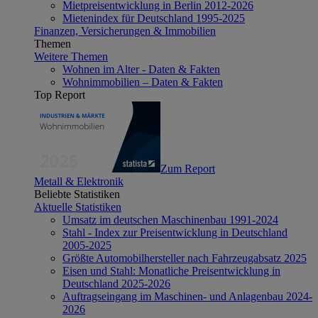
Mietpreisentwicklung in Berlin 2012-2026
Mietenindex für Deutschland 1995-2025
Finanzen, Versicherungen & Immobilien
Themen
Weitere Themen
Wohnen im Alter - Daten & Fakten
Wohnimmobilien – Daten & Fakten
Top Report
Zum Report
Metall & Elektronik
Beliebte Statistiken
Aktuelle Statistiken
Umsatz im deutschen Maschinenbau 1991-2024
Stahl - Index zur Preisentwicklung in Deutschland
2005-2025
Größte Automobilhersteller nach Fahrzeugabsatz 2025
Eisen und Stahl: Monatliche Preisentwicklung in
Deutschland 2025-2026
Auftragseingang im Maschinen- und Anlagenbau 2024-
2026