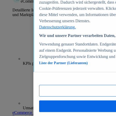
eCommerce Insights
zuzugreifen. Dadurch wird sichergestellt, dass 
Cookie-Präferenzen jederzeit verwalten. Klick
Detaillierte Informationen zu mehr als 39.000 Online-Shops
und Marktplätzen
diese Mittel verwenden, um Informationen über
Verbesserung unseres Dienstes.
Datenschutzerklärung.
Wir und unsere Partner verarbeiten Daten, 
Verwendung genauer Standortdaten. Endgeräteei
auf einem Endgerät. Personalisierte Werbung 
Zielgruppenforschung sowie Entwicklung und
70+
KPIs pro Shop
Liste der Partner (Lieferanten)
Umsatzanalysen und -prognosen
eCommerce Insights entdecken