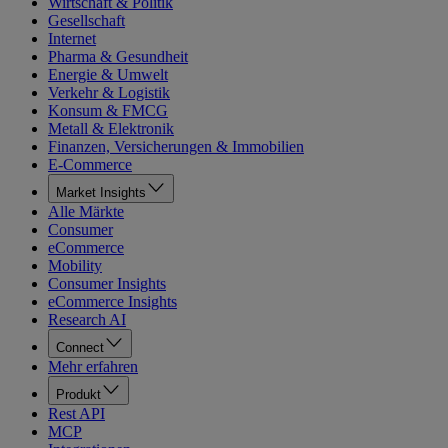
Wirtschaft & Politik
Gesellschaft
Internet
Pharma & Gesundheit
Energie & Umwelt
Verkehr & Logistik
Konsum & FMCG
Metall & Elektronik
Finanzen, Versicherungen & Immobilien
E-Commerce
Market Insights
Alle Märkte
Consumer
eCommerce
Mobility
Consumer Insights
eCommerce Insights
Research AI
Connect
Mehr erfahren
Produkt
Rest API
MCP