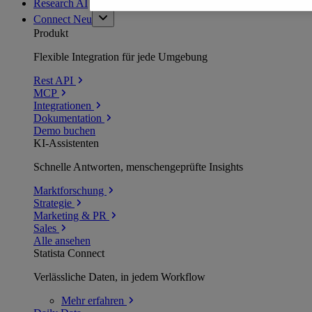
Research AI
Connect
Neu
Produkt
Flexible Integration für jede Umgebung
Rest API
MCP
Integrationen
Dokumentation
Demo buchen
KI-Assistenten
Schnelle Antworten, menschengeprüfte Insights
Marktforschung
Strategie
Marketing & PR
Sales
Alle ansehen
Statista Connect
Verlässliche Daten, in jedem Workflow
Mehr
erfahren