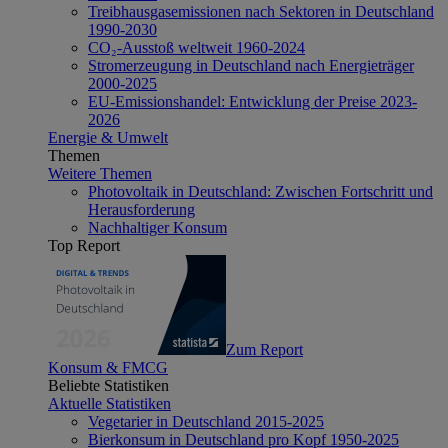
Treibhausgasemissionen nach Sektoren in Deutschland
1990-2030
CO₂-Ausstoß weltweit 1960-2024
Stromerzeugung in Deutschland nach Energieträger
2000-2025
EU-Emissionshandel: Entwicklung der Preise 2023-
2026
Energie & Umwelt
Themen
Weitere Themen
Photovoltaik in Deutschland: Zwischen Fortschritt und
Herausforderung
Nachhaltiger Konsum
Top Report
Zum Report
Konsum & FMCG
Beliebte Statistiken
Aktuelle Statistiken
Vegetarier in Deutschland 2015-2025
Bierkonsum in Deutschland pro Kopf 1950-2025