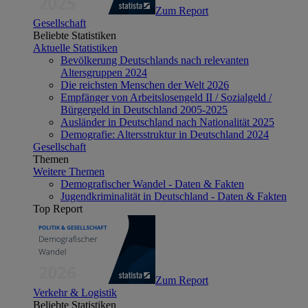
Zum Report
Gesellschaft
Beliebte Statistiken
Aktuelle Statistiken
Bevölkerung Deutschlands nach relevanten
Altersgruppen 2024
Die reichsten Menschen der Welt 2026
Empfänger von Arbeitslosengeld II / Sozialgeld /
Bürgergeld in Deutschland 2005-2025
Ausländer in Deutschland nach Nationalität 2025
Demografie: Altersstruktur in Deutschland 2024
Gesellschaft
Themen
Weitere Themen
Demografischer Wandel - Daten & Fakten
Jugendkriminalität in Deutschland - Daten & Fakten
Top Report
Zum Report
Verkehr & Logistik
Beliebte Statistiken