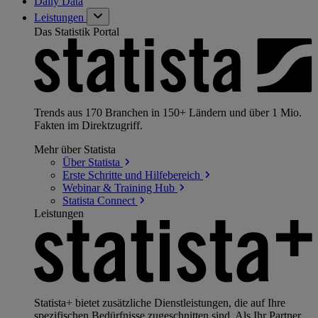
Daily Data
Leistungen
Das Statistik Portal
Trends aus 170 Branchen in 150+ Ländern und über 1 Mio.
Fakten im Direktzugriff.
Mehr über Statista
Über
Statista
Erste Schritte und
Hilfebereich
Webinar & Training
Hub
Statista
Connect
Leistungen
Statista+ bietet zusätzliche Dienstleistungen, die auf Ihre
spezifischen Bedürfnisse zugeschnitten sind. Als Ihr Partner