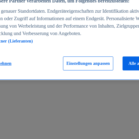
ere Partner verarbeiten Daten, um Folgendes bereitzustellen:
enauer Standortdaten. Endgeräteeigenschaften zur Identifikation aktiv
n oder Zugriff auf Informationen auf einem Endgerät. Personalisierte
sung von Werbeleistung und der Performance von Inhalten, Zielgruppe
cklung und Verbesserung von Angeboten.
tner (Lieferanten)
en 2024
lehnen
Einstellungen anpassen
Alle 
rgeld in Deutschland 2005-2025