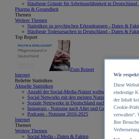
Häufigste Gründe für Arbeitsunfähigkeit in Deutschland
Pharma & Gesundheit
Themen
Weitere Themen
Statistiken zu psychischen Erkrankungen - Daten & Fakt
Häufigste Todesursachen in Deutschland - Daten & Fakt
Top Report
Zum Report
Wir respekt
Internet
Beliebte Statistiken
Diese Websi
Aktuelle Statistiken
Anzahl der Social-Media-Nutzer weltweit 2012-2025
eindeutige K
Social Networks mit den meisten Nutzern weltweit 2025
der Inhalt k
Soziale Netzwerke in Deutschland nach Generationen 2
Cookie-Präfe
Instagram - Nutzung nach Alter und Geschlecht in Deut
Podcasts - Nutzung 2016-2025
verwalten“. 
Internet
Ihre Besuche
Themen
Verbesserung
Weitere Themen
Social Media - Daten & Fakten