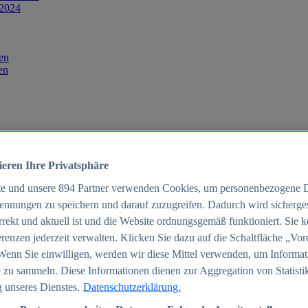
 2024
en
en
ieren Ihre Privatsphäre
te und unsere
894
Partner verwenden Cookies, um personenbezogene 
ennungen zu speichern und darauf zuzugreifen. Dadurch wird sichergest
orrekt und aktuell ist und die Website ordnungsgemäß funktioniert. Sie 
025
renzen jederzeit verwalten. Klicken Sie dazu auf die Schaltfläche „Vor
schland 2025
Wenn Sie einwilligen, werden wir diese Mittel verwenden, um Informat
 zu sammeln. Diese Informationen dienen zur Aggregation von Statisti
 unseres Dienstes.
Datenschutzerklärung.