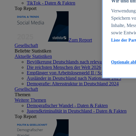
Wir und uns
TikTok - Daten & Fakten
Top Report
Verwendung g
Speichern vo
Inhalte, Mes
sowie Entwi
Zum Report
Liste der Par
Gesellschaft
Beliebte Statistiken
Aktuelle Statistiken
Bevölkerung Deutschlands nach relevanten Altersgrupp
Optionale ab
Die reichsten Menschen der Welt 2026
Empfänger von Arbeitslosengeld II / Sozialgeld / Bürge
Ausländer in Deutschland nach Nationalität 2025
Demografie: Altersstruktur in Deutschland 2024
Gesellschaft
Themen
Weitere Themen
Demografischer Wandel - Daten & Fakten
Jugendkriminalität in Deutschland - Daten & Fakten
Top Report