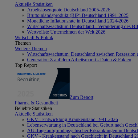
Aktuelle Statistiken
Arbeitslosenquote Deutschland 2005-2026
Bruttoinlandsprodukt (BIP) Deutschland 1991-2025
Monatliche Inflationsrate in Deutschland 2024-2026
Wirtschaftswachstum Deutschland - Veränderung des B
Wertvollste Unternehmen der Welt 2026
Wirtschaft & Politik
Themen
Weitere Themen
Wirtschaftswachstum: Deutschland zwischen Rezession 
Generation Z auf dem Arbeitsmarkt - Daten & Fakten
Top Report
Zum Report
Pharma & Gesundheit
Beliebte Statistiken
Aktuelle Statistiken
GKV - Entwicklung Krankenstand 1991-2026
Lebenserwartung in Deutschland bei Geburt nach Gesch
AU-Tage aufgrund psychischer Erkrankungen in Deutsc
GKV - Krankenstand nach Geschlecht in Deutschland 