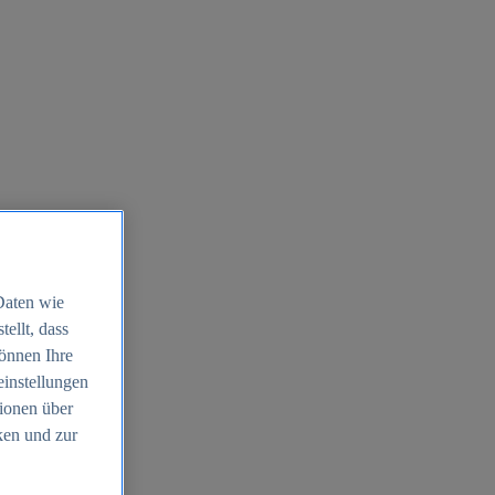
Daten wie
ellt, dass
können Ihre
einstellungen
ionen über
ken und zur