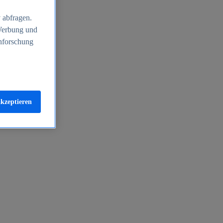
 abfragen.
 Werbung und
nforschung
akzeptieren