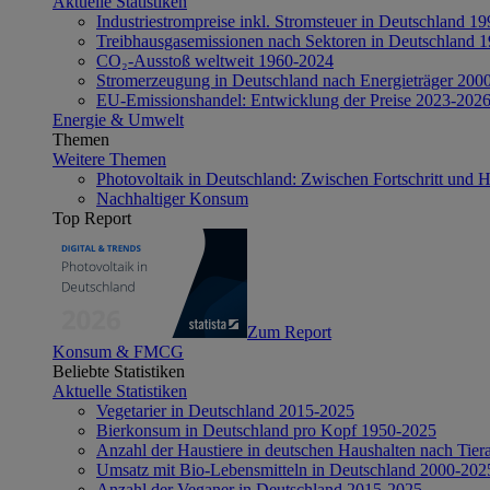
Aktuelle Statistiken
Industriestrompreise inkl. Stromsteuer in Deutschland 1
Treibhausgasemissionen nach Sektoren in Deutschland 
CO₂-Ausstoß weltweit 1960-2024
Stromerzeugung in Deutschland nach Energieträger 200
EU-Emissionshandel: Entwicklung der Preise 2023-202
Energie & Umwelt
Themen
Weitere Themen
Photovoltaik in Deutschland: Zwischen Fortschritt und 
Nachhaltiger Konsum
Top Report
Zum Report
Konsum & FMCG
Beliebte Statistiken
Aktuelle Statistiken
Vegetarier in Deutschland 2015-2025
Bierkonsum in Deutschland pro Kopf 1950-2025
Anzahl der Haustiere in deutschen Haushalten nach Tier
Umsatz mit Bio-Lebensmitteln in Deutschland 2000-202
Anzahl der Veganer in Deutschland 2015-2025