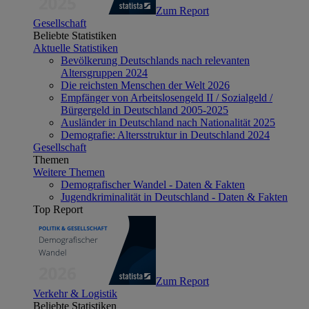
Zum Report
Gesellschaft
Beliebte Statistiken
Aktuelle Statistiken
Bevölkerung Deutschlands nach relevanten
Altersgruppen 2024
Die reichsten Menschen der Welt 2026
Empfänger von Arbeitslosengeld II / Sozialgeld /
Bürgergeld in Deutschland 2005-2025
Ausländer in Deutschland nach Nationalität 2025
Demografie: Altersstruktur in Deutschland 2024
Gesellschaft
Themen
Weitere Themen
Demografischer Wandel - Daten & Fakten
Jugendkriminalität in Deutschland - Daten & Fakten
Top Report
Zum Report
Verkehr & Logistik
Beliebte Statistiken