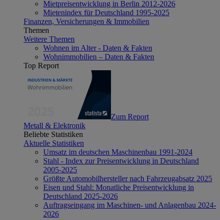
Mietpreisentwicklung in Berlin 2012-2026
Mietenindex für Deutschland 1995-2025
Finanzen, Versicherungen & Immobilien
Themen
Weitere Themen
Wohnen im Alter - Daten & Fakten
Wohnimmobilien – Daten & Fakten
Top Report
Zum Report
Metall & Elektronik
Beliebte Statistiken
Aktuelle Statistiken
Umsatz im deutschen Maschinenbau 1991-2024
Stahl - Index zur Preisentwicklung in Deutschland
2005-2025
Größte Automobilhersteller nach Fahrzeugabsatz 2025
Eisen und Stahl: Monatliche Preisentwicklung in
Deutschland 2025-2026
Auftragseingang im Maschinen- und Anlagenbau 2024-
2026