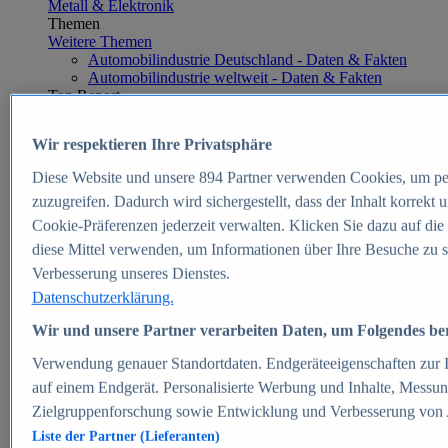
Metall & Elektronik
Themen
Weitere Themen
Automobilindustrie Deutschland - Daten & Fakten
Automobilindustrie weltweit - Daten & Fakten
Top Report
Wir respektieren Ihre Privatsphäre
Diese Website und unsere
894
Partner verwenden Cookies, um pe
Zum Report
zuzugreifen. Dadurch wird sichergestellt, dass der Inhalt korrekt
E-commerce
Cookie-Präferenzen jederzeit verwalten. Klicken Sie dazu auf die
Beliebte Statistiken
diese Mittel verwenden, um Informationen über Ihre Besuche zu s
Aktuelle Statistiken
E-Commerce - Entwicklung des Umsatzes in
Verbesserung unseres Dienstes.
Deutschland 1999-2025
Datenschutzerklärung.
Umsatz von Amazon in Deutschland und weltweit
2010-2025
Wir und unsere Partner verarbeiten Daten, um Folgendes bere
B2C-E-Commerce: Top-50 Online Shops in
Deutschland 2024
Verwendung genauer Standortdaten. Endgeräteeigenschaften zur Id
Marktanteile von Online-Zahlungsverfahren in
auf einem Endgerät. Personalisierte Werbung und Inhalte, Messu
Deutschland 2024
Zielgruppenforschung sowie Entwicklung und Verbesserung von
Umsatzstarke Warengruppen im Online-Handel in
Deutschland 2023-2025
Liste der Partner (Lieferanten)