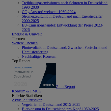
Treibhausgasemissionen nach Sektoren in Deutschland
1990-2030
CO₂-Ausstoß weltweit 1960-2024
Stromerzeugung in Deutschland nach Energieträger
2000-2025
EU-Emissionshandel: Entwicklung der Preise 2023-
2026
Energie & Umwelt
Themen
Weitere Themen
Photovoltaik in Deutschland: Zwischen Fortschritt und
Herausforderung
Nachhaltiger Konsum
Top Report
Zum Report
Konsum & FMCG
Beliebte Statistiken
Aktuelle Statistiken
Vegetarier in Deutschland 2015-2025
Bierkonsum in Deutschland pro Kopf 1950-2025