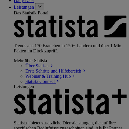
Daily Data
Leistungen
Das Statistik Portal
Trends aus 170 Branchen in 150+ Ländern und über 1 Mio.
Fakten im Direktzugriff.
Mehr über Statista
Über
Statista
Erste Schritte und
Hilfebereich
Webinar & Training
Hub
Statista
Connect
Leistungen
Statista+ bietet zusätzliche Dienstleistungen, die auf Ihre
spezifischen Bedürfnisse zugeschnitten sind. Als Ihr Partner