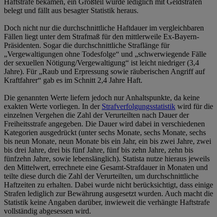
Haftstrafe bekamen, ein Großteil wurde lediglich mit Geldstrafen
belegt und fällt aus besagter Statistik heraus.
Doch nicht nur die durchschnittliche Haftdauer im vergleichbaren
Fällen liegt unter dem Strafmaß für den mittlerweile Ex-Bayern-
Präsidenten. Sogar die durchschnittliche Straflänge für
„Vergewaltigungen ohne Todesfolge“ und „schwerwiegende Fälle
der sexuellen Nötigung/Vergewaltigung“ ist leicht niedriger (3,4
Jahre). Für „Raub und Erpressung sowie räuberischen Angriff auf
Kraftfahrer“ gab es im Schnitt 2,4 Jahre Haft.
Die genannten Werte liefern jedoch nur Anhaltspunkte, da keine
exakten Werte vorliegen. In der
Strafverfolgungsstatistik
wird für die
einzelnen Vergehen die Zahl der Verurteilten nach Dauer der
Freiheitsstrafe angegeben. Die Dauer wird dabei in verschiedenen
Kategorien ausgedrückt (unter sechs Monate, sechs Monate, sechs
bis neun Monate, neun Monate bis ein Jahr, ein bis zwei Jahre, zwei
bis drei Jahre, drei bis fünf Jahre, fünf bis zehn Jahre, zehn bis
fünfzehn Jahre, sowie lebenslänglich). Statista nutze hieraus jeweils
den Mittelwert, errechnete eine Gesamt-Strafdauer in Monaten und
teilte diese durch die Zahl der Verurteilten, um durchschnittliche
Haftzeiten zu erhalten. Dabei wurde nicht berücksichtigt, dass einige
Strafen lediglich zur Bewährung ausgesetzt wurden. Auch macht die
Statistik keine Angaben darüber, inwieweit die verhängte Haftstrafe
vollständig abgesessen wird.