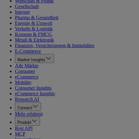
Wirtschaft & Politik
Gesellschaft
Internet
Pharma & Gesundheit
Energie & Umwelt
Verkehr & Logistik
Konsum & FMCG
Metall & Elektronik
Finanzen, Versicherungen & Immobilien
E-Commerce
Market Insights
Alle Märkte
Consumer
eCommerce
Mobility
Consumer Insights
eCommerce Insights
Research AI
Connect
Mehr erfahren
Produkt
Rest API
MCP