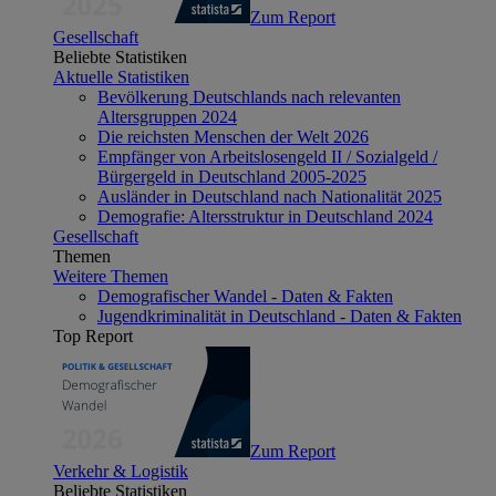
Zum Report
Gesellschaft
Beliebte Statistiken
Aktuelle Statistiken
Bevölkerung Deutschlands nach relevanten
Altersgruppen 2024
Die reichsten Menschen der Welt 2026
Empfänger von Arbeitslosengeld II / Sozialgeld /
Bürgergeld in Deutschland 2005-2025
Ausländer in Deutschland nach Nationalität 2025
Demografie: Altersstruktur in Deutschland 2024
Gesellschaft
Themen
Weitere Themen
Demografischer Wandel - Daten & Fakten
Jugendkriminalität in Deutschland - Daten & Fakten
Top Report
Zum Report
Verkehr & Logistik
Beliebte Statistiken