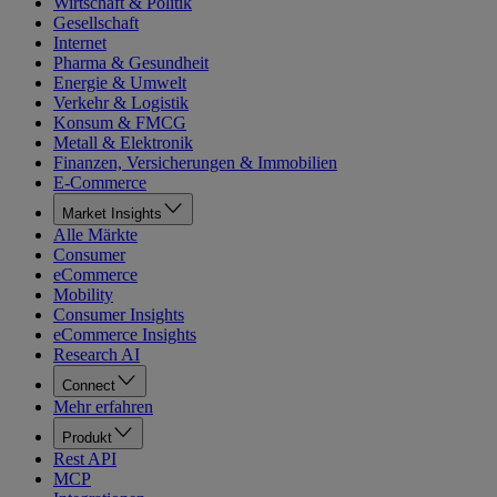
Wirtschaft & Politik
Gesellschaft
Internet
Pharma & Gesundheit
Energie & Umwelt
Verkehr & Logistik
Konsum & FMCG
Metall & Elektronik
Finanzen, Versicherungen & Immobilien
E-Commerce
Market Insights
Alle Märkte
Consumer
eCommerce
Mobility
Consumer Insights
eCommerce Insights
Research AI
Connect
Mehr erfahren
Produkt
Rest API
MCP