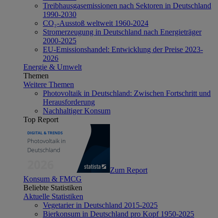
Treibhausgasemissionen nach Sektoren in Deutschland
1990-2030
CO₂-Ausstoß weltweit 1960-2024
Stromerzeugung in Deutschland nach Energieträger
2000-2025
EU-Emissionshandel: Entwicklung der Preise 2023-
2026
Energie & Umwelt
Themen
Weitere Themen
Photovoltaik in Deutschland: Zwischen Fortschritt und
Herausforderung
Nachhaltiger Konsum
Top Report
Zum Report
Konsum & FMCG
Beliebte Statistiken
Aktuelle Statistiken
Vegetarier in Deutschland 2015-2025
Bierkonsum in Deutschland pro Kopf 1950-2025