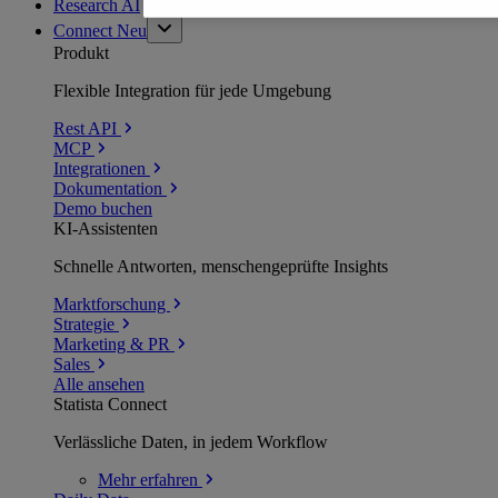
Research AI
Connect
Neu
Produkt
Flexible Integration für jede Umgebung
Rest API
MCP
Integrationen
Dokumentation
Demo buchen
KI-Assistenten
Schnelle Antworten, menschengeprüfte Insights
Marktforschung
Strategie
Marketing & PR
Sales
Alle ansehen
Statista Connect
Verlässliche Daten, in jedem Workflow
Mehr
erfahren