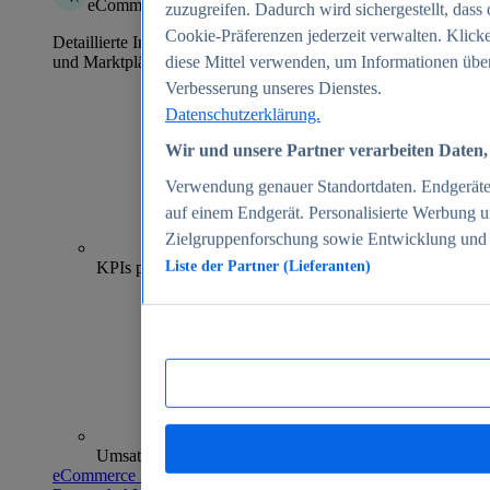
eCommerce Insights
zuzugreifen. Dadurch wird sichergestellt, dass 
Cookie-Präferenzen jederzeit verwalten. Klick
Detaillierte Informationen zu mehr als 39.000 Online-Shops
und Marktplätzen
diese Mittel verwenden, um Informationen über
Verbesserung unseres Dienstes.
Datenschutzerklärung.
Wir und unsere Partner verarbeiten Daten, 
Verwendung genauer Standortdaten. Endgeräteei
auf einem Endgerät. Personalisierte Werbung 
Zielgruppenforschung sowie Entwicklung und
70+
KPIs pro Shop
Liste der Partner (Lieferanten)
Umsatzanalysen und -prognosen
eCommerce Insights entdecken