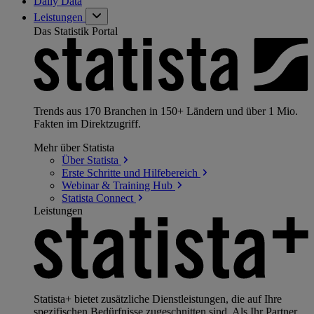
Daily Data
Leistungen
Das Statistik Portal
Trends aus 170 Branchen in 150+ Ländern und über 1 Mio.
Fakten im Direktzugriff.
Mehr über Statista
Über
Statista
Erste Schritte und
Hilfebereich
Webinar & Training
Hub
Statista
Connect
Leistungen
Statista+ bietet zusätzliche Dienstleistungen, die auf Ihre
spezifischen Bedürfnisse zugeschnitten sind. Als Ihr Partner