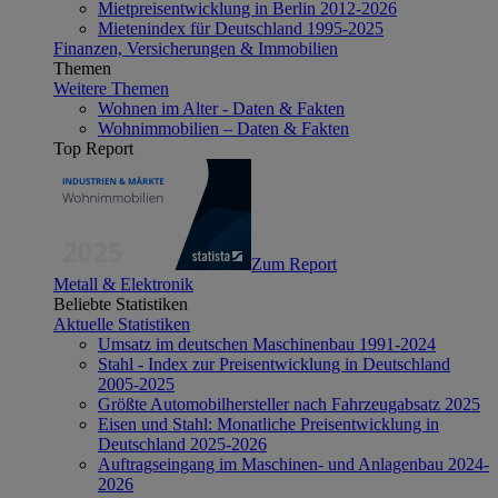
Mietpreisentwicklung in Berlin 2012-2026
Mietenindex für Deutschland 1995-2025
Finanzen, Versicherungen & Immobilien
Themen
Weitere Themen
Wohnen im Alter - Daten & Fakten
Wohnimmobilien – Daten & Fakten
Top Report
Zum Report
Metall & Elektronik
Beliebte Statistiken
Aktuelle Statistiken
Umsatz im deutschen Maschinenbau 1991-2024
Stahl - Index zur Preisentwicklung in Deutschland
2005-2025
Größte Automobilhersteller nach Fahrzeugabsatz 2025
Eisen und Stahl: Monatliche Preisentwicklung in
Deutschland 2025-2026
Auftragseingang im Maschinen- und Anlagenbau 2024-
2026