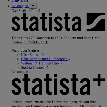
Daily Data
Leistungen
Das Statistik Portal
Trends aus 170 Branchen in 150+ Ländern und über 1 Mio.
Fakten im Direktzugriff.
Mehr über Statista
Über
Statista
Erste Schritte und
Hilfebereich
Webinar & Training
Hub
Statista
Connect
Leistungen
Statista+ bietet zusätzliche Dienstleistungen, die auf Ihre
spezifischen Bedürfnisse zugeschnitten sind. Als Ihr Partner