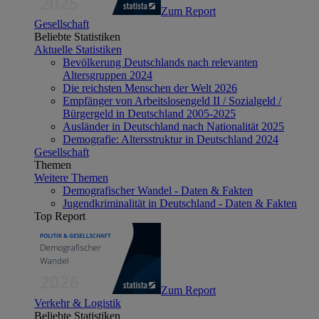
Zum Report
Gesellschaft
Beliebte Statistiken
Aktuelle Statistiken
Bevölkerung Deutschlands nach relevanten
Altersgruppen 2024
Die reichsten Menschen der Welt 2026
Empfänger von Arbeitslosengeld II / Sozialgeld /
Bürgergeld in Deutschland 2005-2025
Ausländer in Deutschland nach Nationalität 2025
Demografie: Altersstruktur in Deutschland 2024
Gesellschaft
Themen
Weitere Themen
Demografischer Wandel - Daten & Fakten
Jugendkriminalität in Deutschland - Daten & Fakten
Top Report
Zum Report
Verkehr & Logistik
Beliebte Statistiken