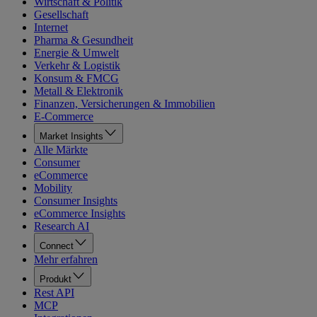
Wirtschaft & Politik
Gesellschaft
Internet
Pharma & Gesundheit
Energie & Umwelt
Verkehr & Logistik
Konsum & FMCG
Metall & Elektronik
Finanzen, Versicherungen & Immobilien
E-Commerce
Market Insights
Alle Märkte
Consumer
eCommerce
Mobility
Consumer Insights
eCommerce Insights
Research AI
Connect
Mehr erfahren
Produkt
Rest API
MCP