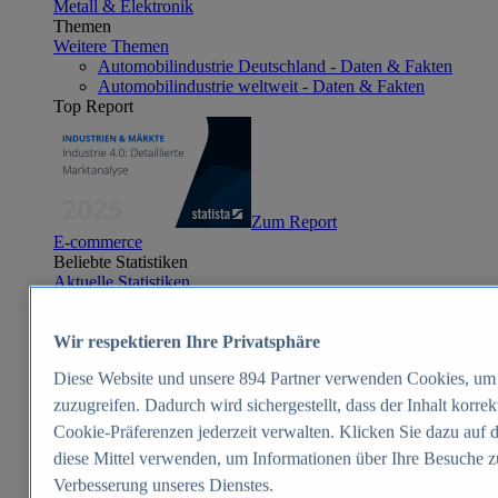
Metall & Elektronik
Themen
Weitere Themen
Automobilindustrie Deutschland - Daten & Fakten
Automobilindustrie weltweit - Daten & Fakten
Top Report
Zum Report
E-commerce
Beliebte Statistiken
Aktuelle Statistiken
E-Commerce - Entwicklung des Umsatzes in
Deutschland 1999-2025
Wir respektieren Ihre Privatsphäre
Umsatz von Amazon in Deutschland und weltweit
2010-2025
Diese Website und unsere
894
Partner verwenden Cookies, um 
B2C-E-Commerce: Top-50 Online Shops in
Deutschland 2024
zuzugreifen. Dadurch wird sichergestellt, dass der Inhalt korre
Marktanteile von Online-Zahlungsverfahren in
Cookie-Präferenzen jederzeit verwalten. Klicken Sie dazu auf 
Deutschland 2024
diese Mittel verwenden, um Informationen über Ihre Besuche z
Umsatzstarke Warengruppen im Online-Handel in
Deutschland 2023-2025
Verbesserung unseres Dienstes.