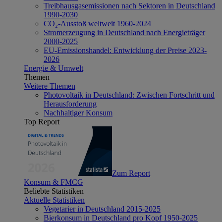
Treibhausgasemissionen nach Sektoren in Deutschland
1990-2030
CO₂-Ausstoß weltweit 1960-2024
Stromerzeugung in Deutschland nach Energieträger
2000-2025
EU-Emissionshandel: Entwicklung der Preise 2023-
2026
Energie & Umwelt
Themen
Weitere Themen
Photovoltaik in Deutschland: Zwischen Fortschritt und
Herausforderung
Nachhaltiger Konsum
Top Report
Zum Report
Konsum & FMCG
Beliebte Statistiken
Aktuelle Statistiken
Vegetarier in Deutschland 2015-2025
Bierkonsum in Deutschland pro Kopf 1950-2025