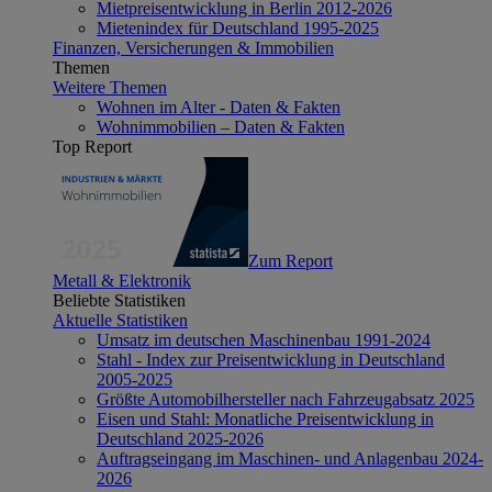
Mietpreisentwicklung in Berlin 2012-2026
Mietenindex für Deutschland 1995-2025
Finanzen, Versicherungen & Immobilien
Themen
Weitere Themen
Wohnen im Alter - Daten & Fakten
Wohnimmobilien – Daten & Fakten
Top Report
Zum Report
Metall & Elektronik
Beliebte Statistiken
Aktuelle Statistiken
Umsatz im deutschen Maschinenbau 1991-2024
Stahl - Index zur Preisentwicklung in Deutschland
2005-2025
Größte Automobilhersteller nach Fahrzeugabsatz 2025
Eisen und Stahl: Monatliche Preisentwicklung in
Deutschland 2025-2026
Auftragseingang im Maschinen- und Anlagenbau 2024-
2026