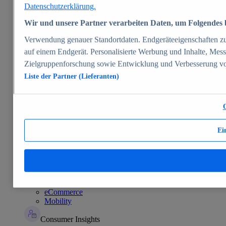
E-commerce
Datenschutzerklärung.
Themen
Weitere Themen
Wir und unsere Partner verarbeiten Daten, um Folgendes b
E-Commerce weltweit - Daten & Fakten
KI im E-Commerce - Daten & Fakten
Verwendung genauer Standortdaten. Endgeräteeigenschaften zur 
Top Report
auf einem Endgerät. Personalisierte Werbung und Inhalte, Mes
Zielgruppenforschung sowie Entwicklung und Verbesserung v
Liste der Partner (Lieferanten)
Zum Report
Insights
Market Insights
Ei
Marktprognosen und KPIs für über 1000 Märkte in über 190
Ländern & Gebieten
Market Insights entdecken
Consumer
eCommerce
Mobility
Consumer Insights