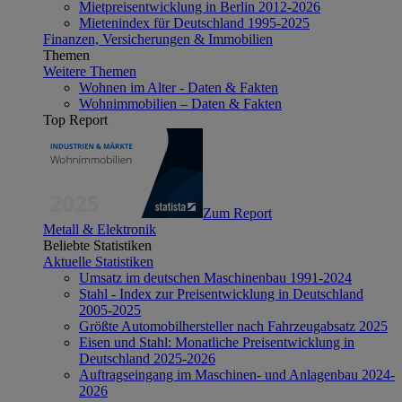
Mietpreisentwicklung in Berlin 2012-2026
Mietenindex für Deutschland 1995-2025
Finanzen, Versicherungen & Immobilien
Themen
Weitere Themen
Wohnen im Alter - Daten & Fakten
Wohnimmobilien – Daten & Fakten
Top Report
Zum Report
Metall & Elektronik
Beliebte Statistiken
Aktuelle Statistiken
Umsatz im deutschen Maschinenbau 1991-2024
Stahl - Index zur Preisentwicklung in Deutschland
2005-2025
Größte Automobilhersteller nach Fahrzeugabsatz 2025
Eisen und Stahl: Monatliche Preisentwicklung in
Deutschland 2025-2026
Auftragseingang im Maschinen- und Anlagenbau 2024-
2026