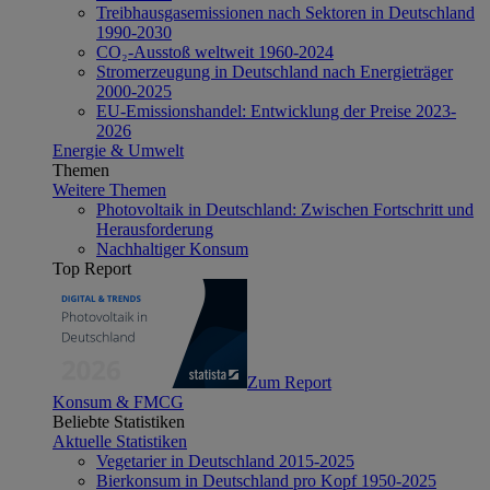
Treibhausgasemissionen nach Sektoren in Deutschland
1990-2030
CO₂-Ausstoß weltweit 1960-2024
Stromerzeugung in Deutschland nach Energieträger
2000-2025
EU-Emissionshandel: Entwicklung der Preise 2023-
2026
Energie & Umwelt
Themen
Weitere Themen
Photovoltaik in Deutschland: Zwischen Fortschritt und
Herausforderung
Nachhaltiger Konsum
Top Report
Zum Report
Konsum & FMCG
Beliebte Statistiken
Aktuelle Statistiken
Vegetarier in Deutschland 2015-2025
Bierkonsum in Deutschland pro Kopf 1950-2025