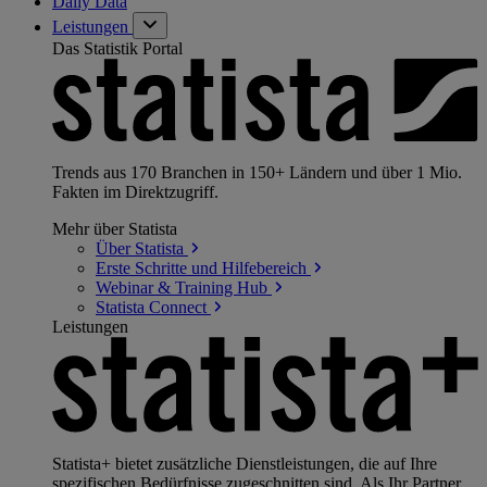
Daily Data
Leistungen
Das Statistik Portal
Trends aus 170 Branchen in 150+ Ländern und über 1 Mio.
Fakten im Direktzugriff.
Mehr über Statista
Über
Statista
Erste Schritte und
Hilfebereich
Webinar & Training
Hub
Statista
Connect
Leistungen
Statista+ bietet zusätzliche Dienstleistungen, die auf Ihre
spezifischen Bedürfnisse zugeschnitten sind. Als Ihr Partner