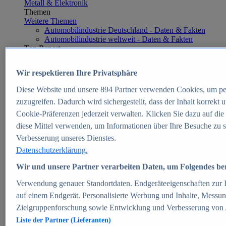
Metall & Elektronik
Themen
Weitere Themen
Automobilindustrie Deutschland - Daten & Fakten
Automobilindustrie weltweit - Daten & Fakten
Top Report
Wir respektieren Ihre Privatsphäre
Diese Website und unsere
894
Partner verwenden Cookies, um pe
Zum Report
zuzugreifen. Dadurch wird sichergestellt, dass der Inhalt korrekt
E-commerce
Cookie-Präferenzen jederzeit verwalten. Klicken Sie dazu auf die
Beliebte Statistiken
diese Mittel verwenden, um Informationen über Ihre Besuche zu s
Aktuelle Statistiken
E-Commerce - Entwicklung des Umsatzes in
Verbesserung unseres Dienstes.
Deutschland 1999-2025
Datenschutzerklärung.
Umsatz von Amazon in Deutschland und weltweit
2010-2025
Wir und unsere Partner verarbeiten Daten, um Folgendes bere
B2C-E-Commerce: Top-50 Online Shops in
Deutschland 2024
Verwendung genauer Standortdaten. Endgeräteeigenschaften zur Id
Marktanteile von Online-Zahlungsverfahren in
auf einem Endgerät. Personalisierte Werbung und Inhalte, Messu
Deutschland 2024
Zielgruppenforschung sowie Entwicklung und Verbesserung von
Umsatzstarke Warengruppen im Online-Handel in
Deutschland 2023-2025
Liste der Partner (Lieferanten)