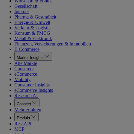
Wirtschaft & Politik
Gesellschaft
Internet
Pharma & Gesundheit
Energie & Umwelt
Verkehr & Logistik
Konsum & FMCG
Metall & Elektronik
Finanzen, Versicherungen & Immobilien
E-Commerce
Market Insights
Alle Märkte
Consumer
eCommerce
Mobility
Consumer Insights
eCommerce Insights
Research AI
Connect
Mehr erfahren
Produkt
Rest API
MCP