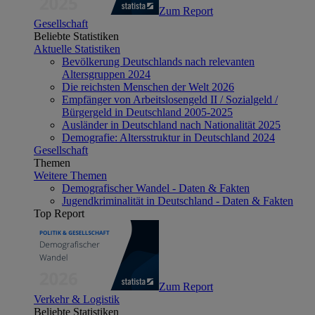
Zum Report
Gesellschaft
Beliebte Statistiken
Aktuelle Statistiken
Bevölkerung Deutschlands nach relevanten
Altersgruppen 2024
Die reichsten Menschen der Welt 2026
Empfänger von Arbeitslosengeld II / Sozialgeld /
Bürgergeld in Deutschland 2005-2025
Ausländer in Deutschland nach Nationalität 2025
Demografie: Altersstruktur in Deutschland 2024
Gesellschaft
Themen
Weitere Themen
Demografischer Wandel - Daten & Fakten
Jugendkriminalität in Deutschland - Daten & Fakten
Top Report
Zum Report
Verkehr & Logistik
Beliebte Statistiken